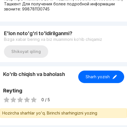
Ташкент Для получения более подробной информации
звоните: 998781130745
E'lon noto'g'ri to'ldirilganmi?
Bizga xabar bering va biz muammoni ko‘rib chiqamiz
Shikoyat qiling
Ko'rib chiqish va baholash
Sharh yozish
Reyting
0 / 5
Hozircha sharhlar yo'q. Birinchi sharhingizni yozing