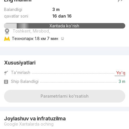
Balandligi
3 m
qavatlar soni
16 dan 16
Xaritada ko'rish
Toshkent, Mirobod,
Технопарк
1.8 км 7 мин
Reklama
Xususiyatlari
Ta'mirlash
Yo'q
Ship Balandligi
3 m
Parametrlarni ko'rsatish
Joylashuv va infratuzilma
Google Xaritalarda oching