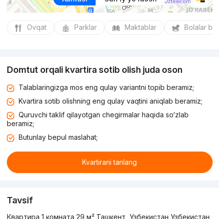
Ovqat
Parklar
Maktablar
Bolalar bo
Domtut orqali kvartira sotib olish juda oson
Talablaringizga mos eng qulay variantni topib beramiz;
Kvartira sotib olishning eng qulay vaqtini aniqlab beramiz;
Quruvchi taklif qilayotgan chegirmalar haqida so‘zlab
beramiz;
Butunlay bepul maslahat;
Kvartirani tanlang
Tavsif
Квартира 1 комната 29 м² Ташкент, Узбекистан Узбекистан,