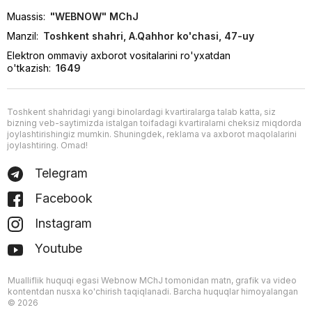
Muassis:
"WEBNOW" MChJ
Manzil:
Toshkent shahri, A.Qahhor ko'chasi, 47-uy
Elektron ommaviy axborot vositalarini ro'yxatdan
o'tkazish:
1649
Toshkent shahridagi yangi binolardagi kvartiralarga talab katta, siz
bizning veb-saytimizda istalgan toifadagi kvartiralarni cheksiz miqdorda
joylashtirishingiz mumkin. Shuningdek, reklama va axborot maqolalarini
joylashtiring. Omad!
Telegram
Facebook
Instagram
Youtube
Mualliflik huquqi egasi Webnow MChJ tomonidan matn, grafik va video
kontentdan nusxa ko'chirish taqiqlanadi. Barcha huquqlar himoyalangan
© 2026