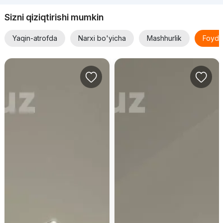
Sizni qiziqtirishi mumkin
Yaqin-atrofda
Narxi bo'yicha
Mashhurlik
Foyda