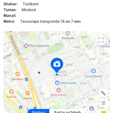
Shahar:
Toshkent
Tuman:
Mirobod
Manzil:
Metro:
Технопарк transportda 1.8 км 7 мин
Xaritasi
Sun'iy yo'ldosh