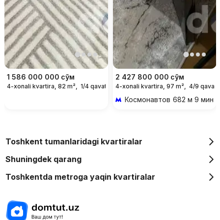
1 586 000 000
сўм
2 427 800 000
сўм
4-xonali kvartira, 82 m²,
1/4 qavat
4-xonali kvartira, 97 m²,
4/9 qavat
Космонавтов
682 м 9 мин p
Toshkent tumanlaridagi kvartiralar
Shuningdek qarang
Toshkentda metroga yaqin kvartiralar