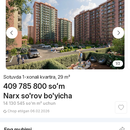
1/2
Sotuvda 1-xonali kvartira, 29 m²
409 785 800
soʻm
Narx so'rov bo'yicha
14 130 545
soʻm
m² uchun
Chop etilgan 06.02.2026
Eng muhimi