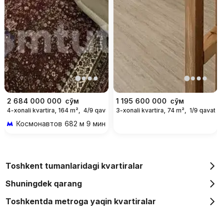
2 684 000 000
сўм
1 195 600 000
сўм
4-xonali kvartira, 164 m²,
4/9 qavat
3-xonali kvartira, 74 m²,
1/9 qavat
Космонавтов
682 м 9 мин piyoda
Toshkent tumanlaridagi kvartiralar
Shuningdek qarang
Toshkentda metroga yaqin kvartiralar