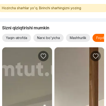
Hozircha sharhlar yo'q. Birinchi sharhingizni yozing
Sizni qiziqtirishi mumkin
Yaqin-atrofda
Narxi bo'yicha
Mashhurlik
Foyda