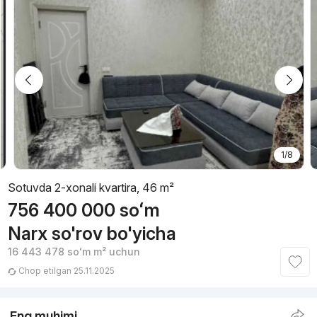
1/8
Sotuvda 2-xonali kvartira, 46 m²
756 400 000
soʻm
Narx so'rov bo'yicha
16 443 478
soʻm
m² uchun
Chop etilgan 25.11.2025
Eng muhimi