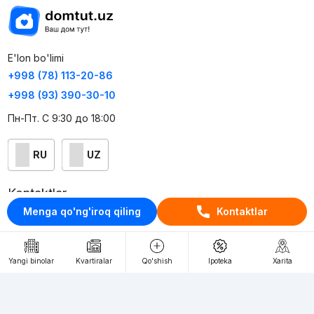
E'lon bo'limi
+998 (78) 113-20-86
+998 (93) 390-30-10
Пн-Пт. С 9:30 до 18:00
RU
UZ
Kontaktlar
Menga qo'ng'iroq qiling
Kontaktlar
loyiha haqida
Webnow © loyihasi
Yangi binolar
Kvartiralar
Qo'shish
Ipoteka
Xarita
Foydalanish shartlari
Maxfiylik siyosati