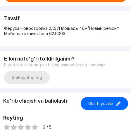
Tavsif
Феруза Новостройка 2/2/7Площадь 46м²Новый ремонт
Мебель техникаЦена 62.000$
E'lon noto'g'ri to'ldirilganmi?
Bizga xabar bering va biz muammoni ko‘rib chiqamiz
Shikoyat qiling
Ko'rib chiqish va baholash
Sharh yozish
Reyting
0 / 5