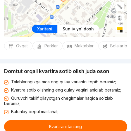
Xaritasi
Sun'iy yo'ldosh
Ovqat
Parklar
Maktablar
Bolalar bo
Domtut orqali kvartira sotib olish juda oson
Talablaringizga mos eng qulay variantni topib beramiz;
Kvartira sotib olishning eng qulay vaqtini aniqlab beramiz;
Quruvchi taklif qilayotgan chegirmalar haqida so‘zlab
beramiz;
Butunlay bepul maslahat;
Kvartirani tanlang