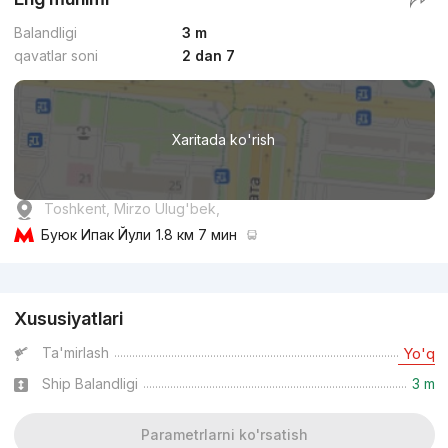
Balandligi
3 m
qavatlar soni
2 dan 7
Xaritada ko'rish
Toshkent, Mirzo Ulug'bek,
Буюк Ипак Йули
1.8 км 7 мин
Reklama
Xususiyatlari
Ta'mirlash
Yo'q
Ship Balandligi
3 m
Parametrlarni ko'rsatish