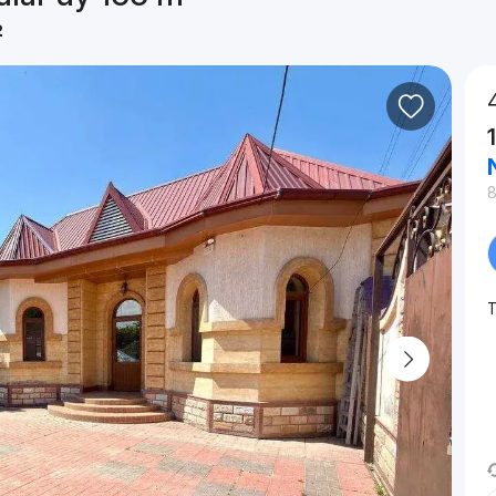
²
8
T