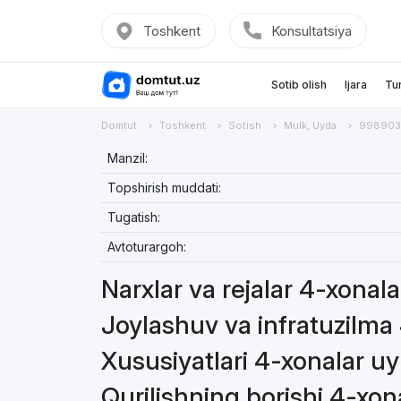
Toshkent
Konsultatsiya
Sotib olish
Ijara
Tu
Domtut
Toshkent
Sotish
Mulk, Uyda
998903
Manzil:
Topshirish muddati:
Tugatish:
Avtoturargoh:
Narxlar va rejalar 4-xonal
Joylashuv va infratuzilma
Xususiyatlari 4-xonalar u
Qurilishning borishi 4-xon