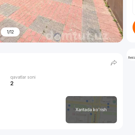
1/12
Rek
qavatlar soni
2
Xaritada ko'rish