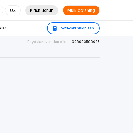
UZ
Kirish uchun
Mulk qo'shing
ilar
Ipotekani hisoblash
Foydalanuvchidan e'lon:
998903593035