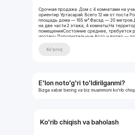
Срочная продажа. Дом с 4 комнатами на учас
ориентир Уртасарай. Всего 12 км от поста Р
площадь дома — 165 м².Фасад — 20 метров.
на две части.2 этажа, 4 комнаты.На террито
помещенияСостояние среднее, требуется р
ипотеку.Дополнительные фото и видео — по 
Ko'proq
E'lon noto'g'ri to'ldirilganmi?
Bizga xabar bering va biz muammoni ko‘rib chiq
Ko'rib chiqish va baholash