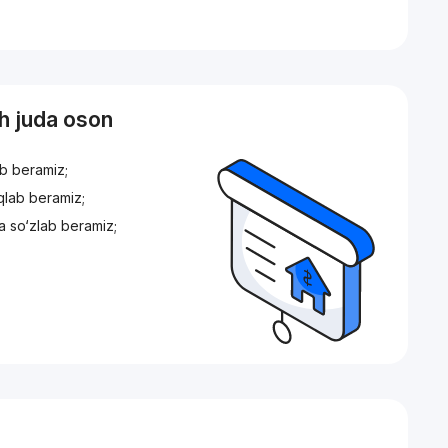
sh juda oson
ib beramiz;
iqlab beramiz;
a so‘zlab beramiz;