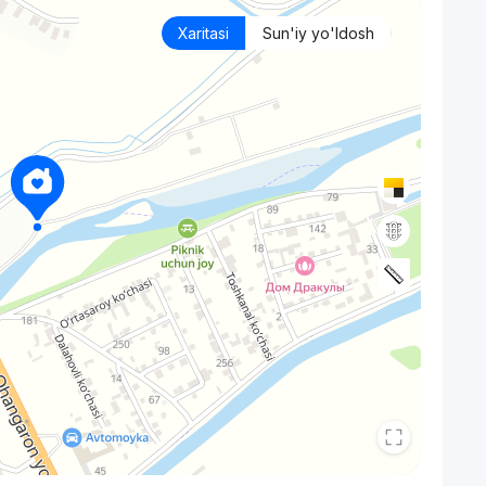
Xaritasi
Sun'iy yo'ldosh