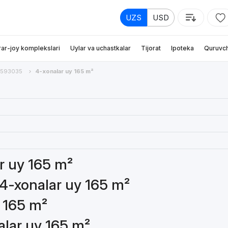
UZS
USD
rar-joy komplekslari
Uylar va uchastkalar
Tijorat
Ipoteka
Quruvch
593035
4-xonalar uy 165 m²
ar uy 165 m²
 4-xonalar uy 165 m²
y 165 m²
alar uy 165 m²