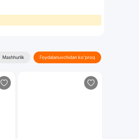
Mashhurlik
Foydalanuvchidan ko'proq