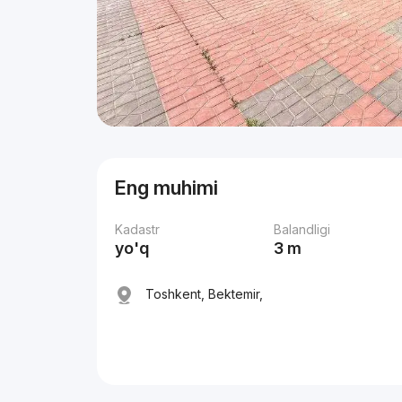
Eng muhimi
Kadastr
Balandligi
yo'q
3 m
Toshkent, Bektemir,