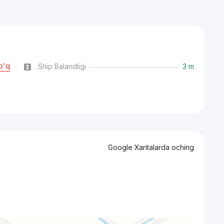
o'q
Ship Balandligi
3 m
Google Xaritalarda oching