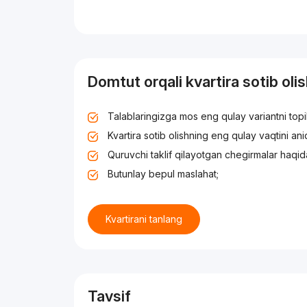
Domtut orqali kvartira sotib oli
Talablaringizga mos eng qulay variantni top
Kvartira sotib olishning eng qulay vaqtini an
Quruvchi taklif qilayotgan chegirmalar haqid
Butunlay bepul maslahat;
Kvartirani tanlang
Tavsif