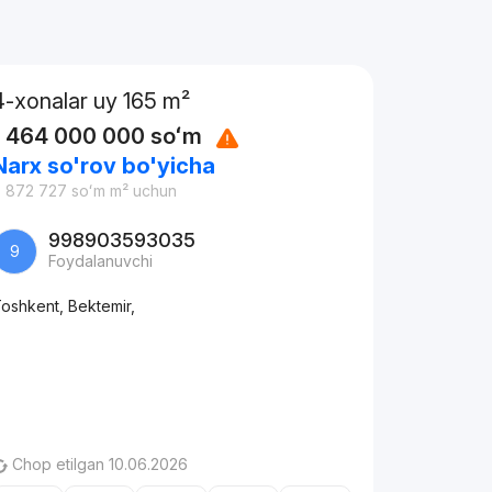
4-xonalar uy 165 m²
1 464 000 000
soʻm
Narx so'rov bo'yicha
 872 727
soʻm
m² uchun
998903593035
9
Foydalanuvchi
oshkent, Bektemir,
Chop etilgan 10.06.2026