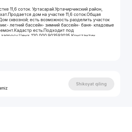
тке 11,6 соток. Уртасарай.Уртачирчикский район,
охат.Продается дом на участке 11,6 соток.Общая
Дом сквозной; есть возможность разделить участок
рии:- летний бассейн- зимний бассейн- баня- кладовые
емонт.Кадастр есть.Подходит под
запросу.Цена: 120 000.903593035 Константин
Shikoyat qiling
amiz