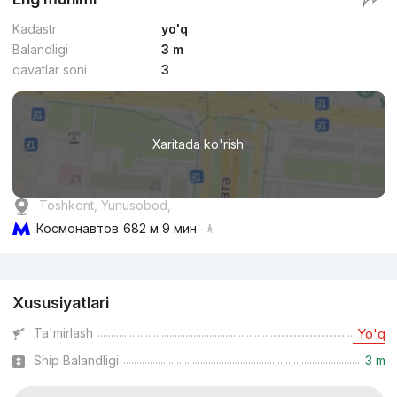
Kadastr
yo'q
Balandligi
3 m
qavatlar soni
3
Xaritada ko'rish
Toshkent, Yunusobod,
Космонавтов
682 м 9 мин
Reklama
Xususiyatlari
Ta'mirlash
Yo'q
Ship Balandligi
3 m