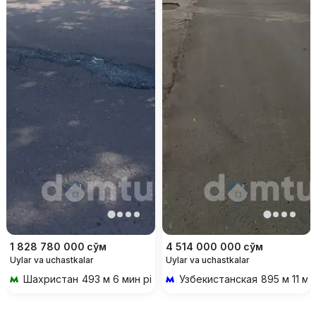
1 828 780 000
сўм
4 514 000 000
сўм
Uylar va uchastkalar
Uylar va uchastkalar
Шахристан
493 м 6 мин piyoda
Узбекистанская
895 м 11 ми