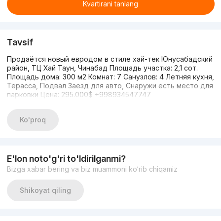
Kvartirani tanlang
Tavsif
Продаётся новый евродом в стиле хай-тек Юнусабадский
район, ТЦ Хай Таун, Чинабад Площадь участка: 2,1 сот.
Площадь дома: 300 м2 Комнат: 7 Санузлов: 4 Летняя кухня,
Терасса, Подвал Заезд для авто, Снаружи есть место для
парковки Цена: 295.000$ +998934547747
Ko'proq
E'lon noto'g'ri to'ldirilganmi?
Bizga xabar bering va biz muammoni ko‘rib chiqamiz
Shikoyat qiling