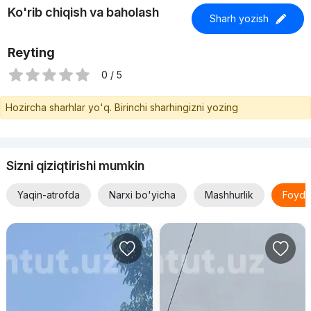
Ko'rib chiqish va baholash
Sharh yozish
Reyting
0 / 5
Hozircha sharhlar yo'q. Birinchi sharhingizni yozing
Sizni qiziqtirishi mumkin
Yaqin-atrofda
Narxi bo'yicha
Mashhurlik
Foyda