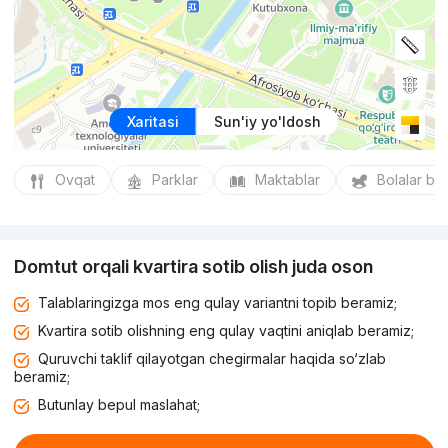
Xaritasi
Sun'iy yo'ldosh
Ovqat
Parklar
Maktablar
Bolalar bo
Domtut orqali kvartira sotib olish juda oson
Talablaringizga mos eng qulay variantni topib beramiz;
Kvartira sotib olishning eng qulay vaqtini aniqlab beramiz;
Quruvchi taklif qilayotgan chegirmalar haqida so‘zlab
beramiz;
Butunlay bepul maslahat;