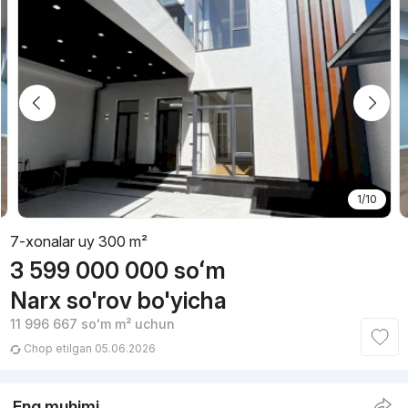
1/10
7-xonalar uy 300 m²
3 599 000 000
soʻm
Narx so'rov bo'yicha
11 996 667
soʻm
m² uchun
Chop etilgan 05.06.2026
Eng muhimi