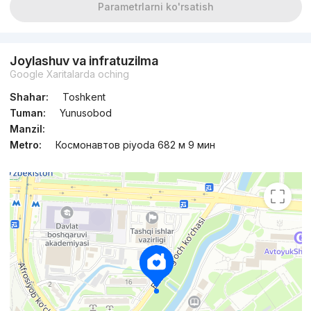
Parametrlarni ko'rsatish
Joylashuv va infratuzilma
Google Xaritalarda oching
Shahar:
Toshkent
Tuman:
Yunusobod
Manzil:
Metro:
Космонавтов piyoda 682 м 9 мин