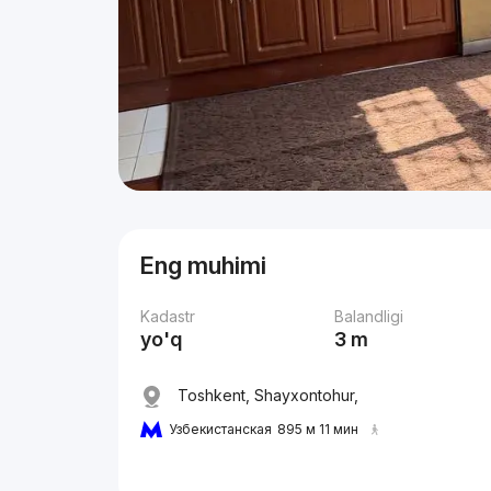
Eng muhimi
Kadastr
Balandligi
yo'q
3 m
Toshkent, Shayxontohur,
Узбекистанская
895 м 11 мин