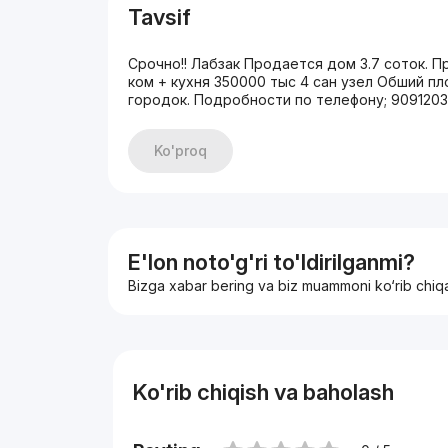
Tavsif
Срочно!! Лабзак Продается дом 3.7 соток. П
ком + кухня 350000 тыс 4 сан узел Обший п
городок. Подробности по телефону; 909120
Ko'proq
E'lon noto'g'ri to'ldirilganmi?
Bizga xabar bering va biz muammoni ko‘rib chiq
Ko'rib chiqish va baholash