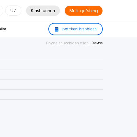
UZ
Kirish uchun
Mulk qo'shing
ilar
Ipotekani hisoblash
Foydalanuvchidan e'lon:
Хамза