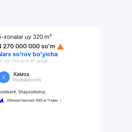
5-xonalar uy 320 m²
4 270 000 000
soʻm
Narx so'rov bo'yicha
3 343 750
soʻm
m² uchun
Хамза
Х
Foydalanuvchi
oshkent, Shayxontohur,
Узбекистанская
895 м 11 мин