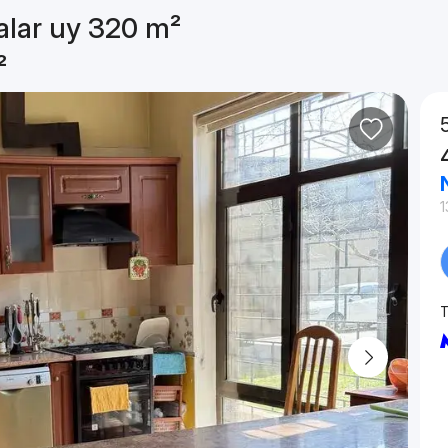
alar uy 320 m²
²
1
T