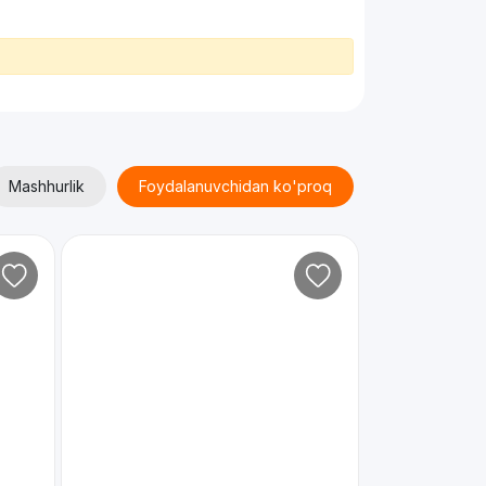
Mashhurlik
Foydalanuvchidan ko'proq