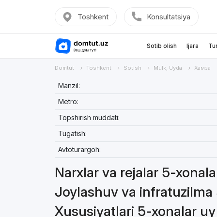
Toshkent
Konsultatsiya
Sotib olish
Ijara
Tu
Domtut
Toshkent
Sotish
Mulk, Uyda
Хамза
Manzil:
Metro:
Topshirish muddati:
Tugatish:
Avtoturargoh:
Narxlar va rejalar 5-xonal
Joylashuv va infratuzilma
Xususiyatlari 5-xonalar u