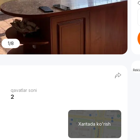
1/8
Rek
qavatlar soni
2
Xaritada ko'rish