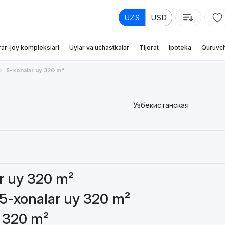
UZS
USD
rar-joy komplekslari
Uylar va uchastkalar
Tijorat
Ipoteka
Quruvch
5-xonalar uy 320 m²
Узбекистанская
ar uy 320 m²
 5-xonalar uy 320 m²
y 320 m²