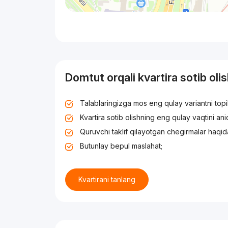
Domtut orqali kvartira sotib oli
Talablaringizga mos eng qulay variantni top
Kvartira sotib olishning eng qulay vaqtini an
Quruvchi taklif qilayotgan chegirmalar haqid
Butunlay bepul maslahat;
Kvartirani tanlang