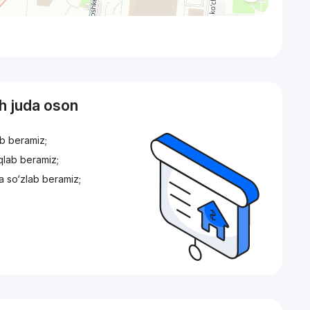
sh juda oson
ib beramiz;
iqlab beramiz;
a so‘zlab beramiz;