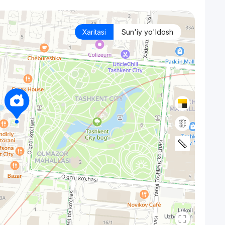
Xaritasi
Sun'iy yo'ldosh