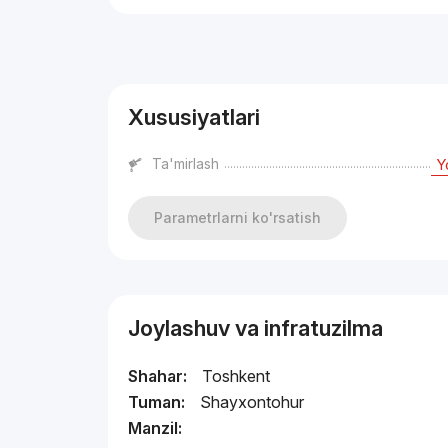
Reklama
Xususiyatlari
Ta'mirlash
Y
Parametrlarni ko'rsatish
Joylashuv va infratuzilma
Shahar:
Toshkent
Tuman:
Shayxontohur
Manzil: