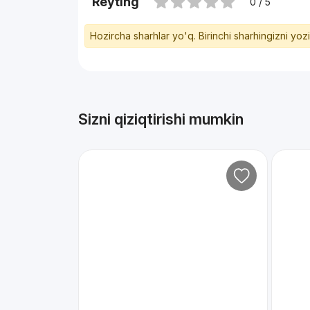
Reyting
0 / 5
Hozircha sharhlar yo'q. Birinchi sharhingizni yoz
Sizni qiziqtirishi mumkin