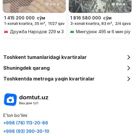
1 415 200 000
сўм
1 816 580 000
сўм
1-xonali kvartira, 35 m²,
11/27 qavat
3-xonali kvartira, 83 m²,
2/4 qavat
Дружба Народов
229 м 3 мин piyoda
Мингурюк
495 м 6 мин piyo
Toshkent tumanlaridagi kvartiralar
Shuningdek qarang
Toshkentda metroga yaqin kvartiralar
E'lon bo'limi
+998 (78) 113-20-86
+998 (93) 390-30-10