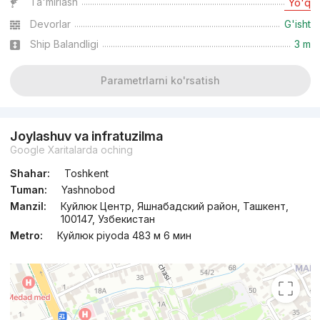
Ta'mirlash
Yo'q
Devorlar
G'isht
Ship Balandligi
3 m
Parametrlarni ko'rsatish
Joylashuv va infratuzilma
Google Xaritalarda oching
Shahar:
Toshkent
Tuman:
Yashnobod
Manzil:
Куйлюк Центр, Яшнабадский район, Ташкент,
100147, Узбекистан
Metro:
Куйлюк piyoda 483 м 6 мин