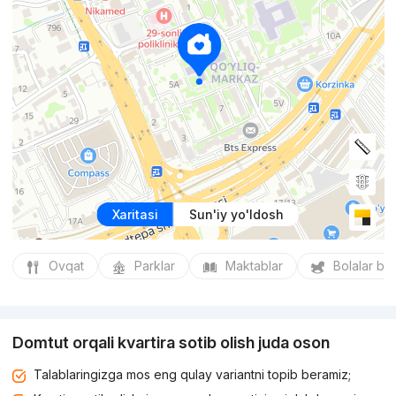
Xaritasi
Sun'iy yo'ldosh
Ovqat
Parklar
Maktablar
Bolalar bo
Domtut orqali kvartira sotib olish juda oson
Talablaringizga mos eng qulay variantni topib beramiz;