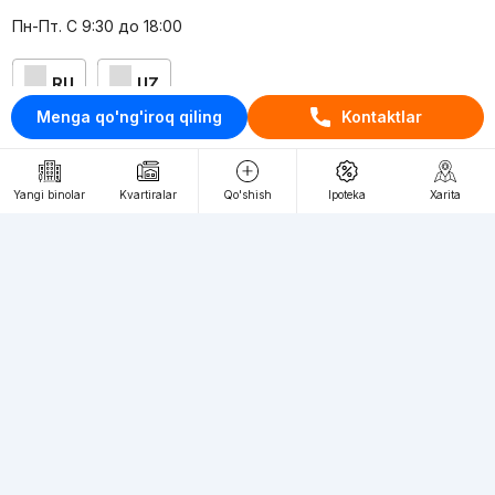
Пн-Пт. С 9:30 до 18:00
RU
UZ
Menga qo'ng'iroq qiling
Kontaktlar
Kontaktlar
loyiha haqida
Yangi binolar
Kvartiralar
Qo'shish
Ipoteka
Xarita
Webnow © loyihasi
Foydalanish shartlari
Maxfiylik siyosati
Ommaviy taklif
Muassis:
"WEBNOW" MChJ
Manzil:
Toshkent shahri, A.Qahhor ko'chasi, 47-uy
Elektron ommaviy axborot vositalarini ro'yxatdan o'tkazish: