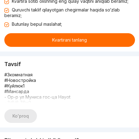
Kvartira sotib olishning eng qulay vaqtini aniqlab beramiz;
Quruvchi taklif qilayotgan chegirmalar haqida so‘zlab
beramiz;
Butunlay bepul maslahat;
Kvartirani tanlang
Tavsif
#3комнатная
#Новостройка
#Куйлюк1
#Мансарда
- Ор-р ул Муниса гос-ца Hayot
- 3/6/6 76м2
- Кирпич - комнаты раздельные
- Балкон - нет не торец
Ko'proq
- Сан Узел - совмещён
- Ремонт - Евро
- Вся мебель и техника
- Цена: 74 500