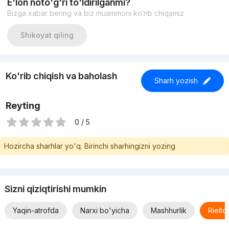
E'lon noto'g'ri to'ldirilganmi?
- Анна +998887793399
Bizga xabar bering va biz muammoni ko‘rib chiqamiz
Shikoyat qiling
Ko'rib chiqish va baholash
Sharh yozish
Reyting
0 / 5
Hozircha sharhlar yo'q. Birinchi sharhingizni yozing
Sizni qiziqtirishi mumkin
Yaqin-atrofda
Narxi bo'yicha
Mashhurlik
Rielt