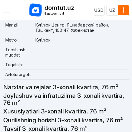
USD
UZ
Manzil:
Куйлюк Центр, Яшнабадский район,
Ташкент, 100147, Узбекистан
Metro:
Куйлюк
Topshirish
muddati:
Tugatish:
Avtoturargoh:
Narxlar va rejalar 3-xonali kvartira, 76 m²
Joylashuv va infratuzilma 3-xonali kvartira,
76 m²
Xususiyatlari 3-xonali kvartira, 76 m²
Qurilishning borishi 3-xonali kvartira, 76 m²
Tavsif 3-xonali kvartira, 76 m²