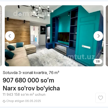
1/8
Sotuvda 3-xonali kvartira, 76 m²
907 680 000
soʻm
Narx so'rov bo'yicha
11 943 158
soʻm
m² uchun
Chop etilgan 06.05.2025