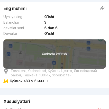
Eng muhimi
Uyni yozing
G'isht
Balandligi
3 m
qavatlar soni
6 dan 6
Devorlar
G'isht
Xaritada ko'rish
Toshkent, Yashnobod, Куйлюк Центр, Яшнабадский
район, Ташкент, 100147, Узбекистан
Куйлюк
483 м 6 мин
Reklama
Xususiyatlari