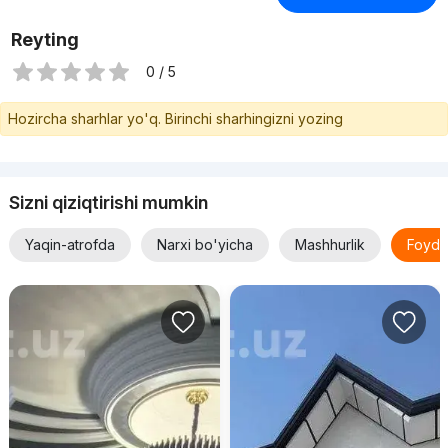
Reyting
0 / 5
Hozircha sharhlar yo'q. Birinchi sharhingizni yozing
Sizni qiziqtirishi mumkin
Yaqin-atrofda
Narxi bo'yicha
Mashhurlik
Foyda