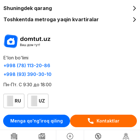
Shuningdek qarang
Toshkentda metroga yaqin kvartiralar
E'lon bo'limi
+998 (78) 113-20-86
+998 (93) 390-30-10
Пн-Пт. С 9:30 до 18:00
RU
UZ
Kontaktlar
Menga qo'ng'iroq qiling
Kontaktlar
loyiha haqida