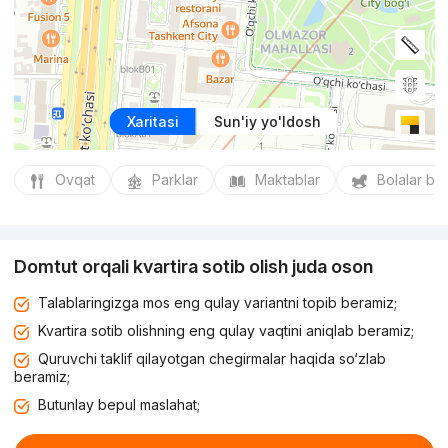
Xaritasi
Sun'iy yo'ldosh
Ovqat
Parklar
Maktablar
Bolalar bo
Domtut orqali kvartira sotib olish juda oson
Talablaringizga mos eng qulay variantni topib beramiz;
Kvartira sotib olishning eng qulay vaqtini aniqlab beramiz;
Quruvchi taklif qilayotgan chegirmalar haqida so‘zlab
beramiz;
Butunlay bepul maslahat;