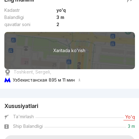
Kadastr
yo'q
Balandligi
3 m
qavatlar soni
2
Xaritada ko'rish
Toshkent, Sergeli,
Узбекистанская
895 м 11 мин
Reklama
Xususiyatlari
Ta'mirlash
Yo'q
Ship Balandligi
3 m