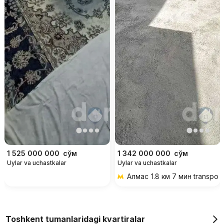
1 525 000 000
сўм
1 342 000 000
сўм
Uylar va uchastkalar
Uylar va uchastkalar
Алмас
1.8 км 7 мин transpor
Toshkent tumanlaridagi kvartiralar