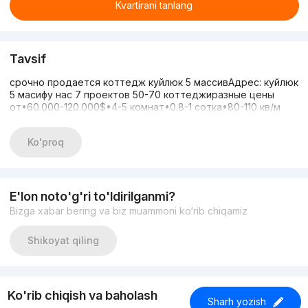
Kvartirani tanlang
Tavsif
срочно продается коттедж куйлюк 5 массивАдрес: куйлюк
5 масифу нас 7 проектов 50-70 коттеджиразные цены
от•60.000-120.000$•4-5 комнат•0.8-1 сотка•80-110 кв/м
Ko'proq
E'lon noto'g'ri to'ldirilganmi?
Bizga xabar bering va biz muammoni ko‘rib chiqamiz
Shikoyat qiling
Ko'rib chiqish va baholash
Sharh yozish