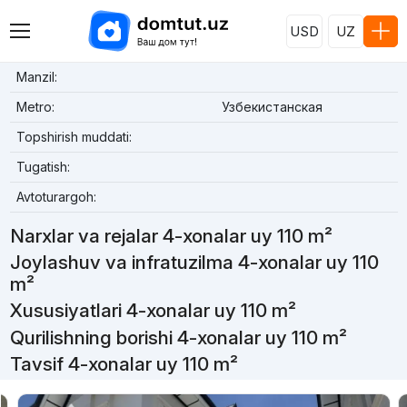
USD
UZ
Manzil:
Metro:
Узбекистанская
Topshirish muddati:
Tugatish:
Avtoturargoh:
Narxlar va rejalar 4-xonalar uy 110 m²
Joylashuv va infratuzilma 4-xonalar uy 110
m²
Xususiyatlari 4-xonalar uy 110 m²
Qurilishning borishi 4-xonalar uy 110 m²
Tavsif 4-xonalar uy 110 m²