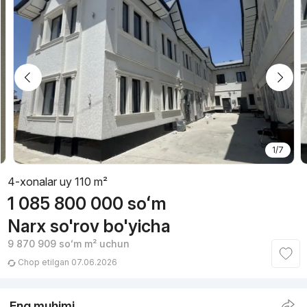
1/7
4-xonalar uy 110 m²
1 085 800 000
soʻm
Narx so'rov bo'yicha
9 870 909
soʻm
m² uchun
Chop etilgan 07.06.2026
Eng muhimi