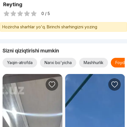
Reyting
0 / 5
Hozircha sharhlar yo'q. Birinchi sharhingizni yozing
Sizni qiziqtirishi mumkin
Yaqin-atrofda
Narxi bo'yicha
Mashhurlik
Foyda