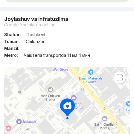
Joylashuv va infratuzilma
Google Xaritalarda oching
Shahar:
Toshkent
Tuman:
Chilonzor
Manzil:
Metro:
Чаштепа transportda 1.1 км 4 мин