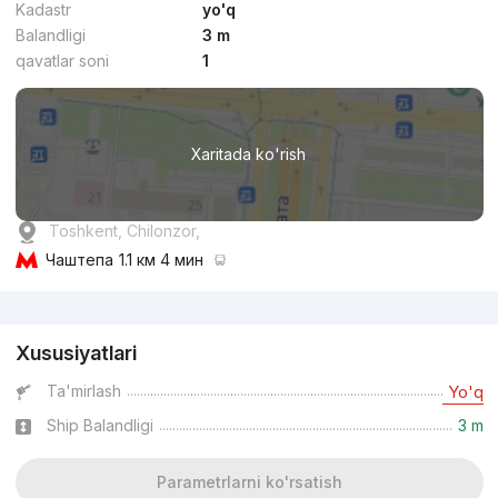
Kadastr
yo'q
Balandligi
3 m
qavatlar soni
1
Xaritada ko'rish
Toshkent, Chilonzor,
Чаштепа
1.1 км 4 мин
Reklama
Xususiyatlari
Ta'mirlash
Yo'q
Ship Balandligi
3 m
Parametrlarni ko'rsatish