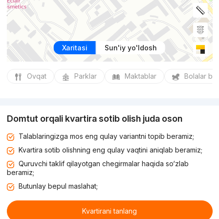
Xaritasi
Sun'iy yo'ldosh
Ovqat
Parklar
Maktablar
Bolalar bo
Domtut orqali kvartira sotib olish juda oson
Talablaringizga mos eng qulay variantni topib beramiz;
Kvartira sotib olishning eng qulay vaqtini aniqlab beramiz;
Quruvchi taklif qilayotgan chegirmalar haqida so‘zlab
beramiz;
Butunlay bepul maslahat;
Kvartirani tanlang