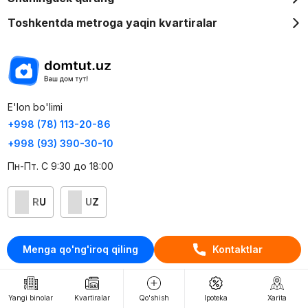
Toshkentda metroga yaqin kvartiralar
E'lon bo'limi
+998 (78) 113-20-86
+998 (93) 390-30-10
Пн-Пт. С 9:30 до 18:00
RU
UZ
Kontaktlar
Menga qo'ng'iroq qiling
Kontaktlar
loyiha haqida
Webnow © loyihasi
Yangi binolar
Kvartiralar
Qo'shish
Ipoteka
Xarita