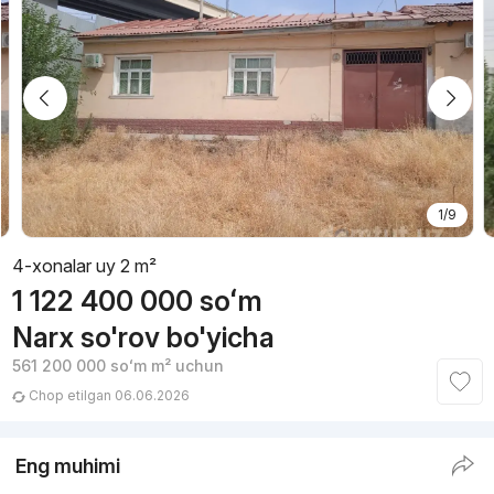
1/9
4-xonalar uy 2 m²
1 122 400 000
soʻm
Narx so'rov bo'yicha
561 200 000
soʻm
m² uchun
Chop etilgan 06.06.2026
Eng muhimi