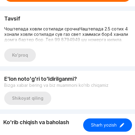
Tavsif
Чоштепада ховли сотилади срочнаЧаштепада 2.5 сотих 4
хонали ховли сотилади сув газ свет хаммаси бор4 ханали
домга бартер бор .Тел 99 8794949 шу номерга килила.
Ko'proq
E'lon noto'g'ri to'ldirilganmi?
Bizga xabar bering va biz muammoni ko‘rib chiqamiz
Shikoyat qiling
Ko'rib chiqish va baholash
Sharh yozish