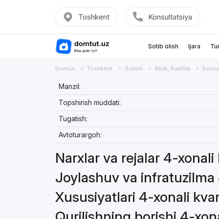
Toshkent
Konsultatsiya
Sotib olish
Ijara
Tu
Domtut
Toshkent
Sotish
Mulk, Kvartira
Бохо
Manzil:
Topshirish muddati:
Tugatish:
Avtoturargoh:
Narxlar va rejalar 4-xonali
Joylashuv va infratuzilma 
Xususiyatlari 4-xonali kvar
Qurilishning borishi 4-xona