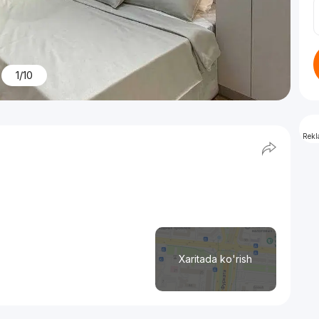
1/10
Rek
Xaritada ko'rish