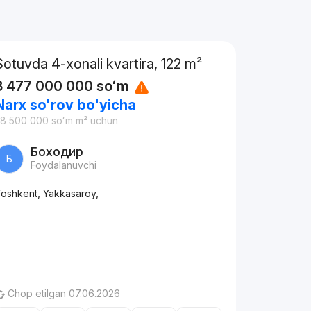
Sotuvda 4-xonali kvartira, 122 m²
3 477 000 000
soʻm
Narx so'rov bo'yicha
28 500 000
soʻm
m² uchun
Боходир
Б
Foydalanuvchi
oshkent, Yakkasaroy,
Chop etilgan 07.06.2026