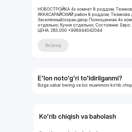
НОВОСТРОЙКА 4х комнат 8 роддом; Тезиков
ЯККАСАРАЙСКИЙ район 8 роддом; Тезикова да
Заселённый/охран.двор Полноценная 4х комна
отдельно; Кухня отдельно; Состояние: Ев
ЦЕНА: 285.000 +998944042044
Ko'proq
E'lon noto'g'ri to'ldirilganmi?
Bizga xabar bering va biz muammoni ko‘rib chiq
Ko'rib chiqish va baholash