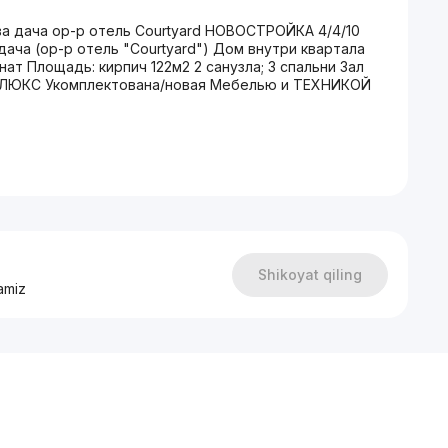
а дача ор-р отель Courtyard НОВОСТРОЙКА 4/4/10
ча (ор-р отель "Courtyard") Дом внутри квартала
т Площадь: кирпич 122м2 2 санузла; 3 спальни Зал
ро ЛЮКС Укомплектована/новая Мебелью и ТЕХНИКОЙ
Shikoyat qiling
amiz