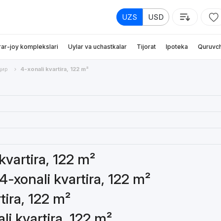
UZS
USD
rar-joy komplekslari
Uylar va uchastkalar
Tijorat
Ipoteka
Quruvch
дир
4-xonali kvartira, 122 m²
 kvartira, 122 m²
4-xonali kvartira, 122 m²
tira, 122 m²
li kvartira, 122 m²