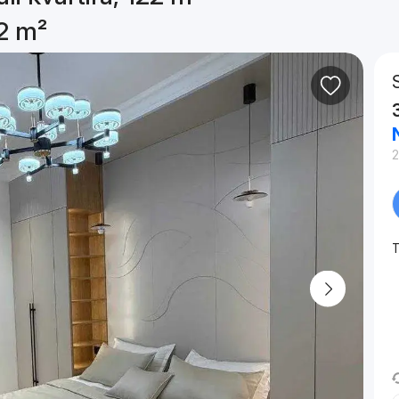
22 m²
T