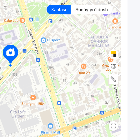
Xaritasi
Sun'iy yo'ldosh