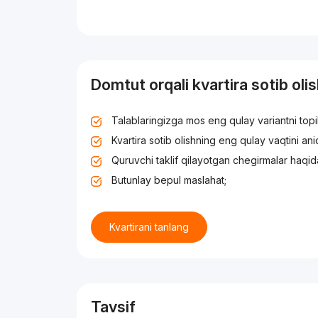
Domtut orqali kvartira sotib oli
Talablaringizga mos eng qulay variantni top
Kvartira sotib olishning eng qulay vaqtini an
Quruvchi taklif qilayotgan chegirmalar haqid
Butunlay bepul maslahat;
Kvartirani tanlang
Tavsif