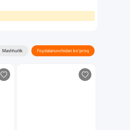
Mashhurlik
Foydalanuvchidan ko'proq