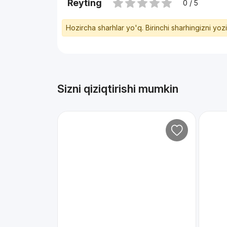
Reyting
0 / 5
Hozircha sharhlar yo'q. Birinchi sharhingizni yoz
Sizni qiziqtirishi mumkin