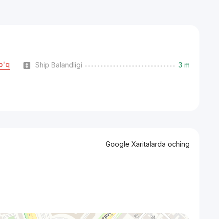
o'q
Ship Balandligi
3 m
Google Xaritalarda oching