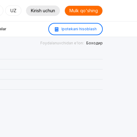
UZ
Kirish uchun
Mulk qo'shing
ilar
Ipotekani hisoblash
Foydalanuvchidan e'lon:
Боходир