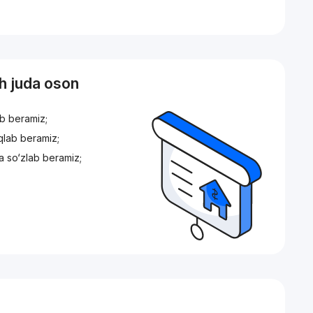
sh juda oson
ib beramiz;
iqlab beramiz;
a so‘zlab beramiz;