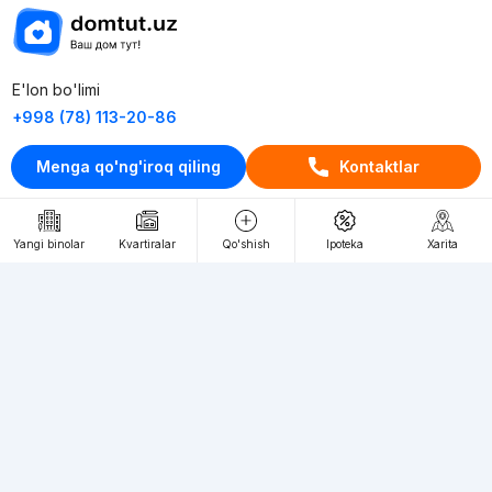
E'lon bo'limi
+998 (78) 113-20-86
+998 (93) 390-30-10
Menga qo'ng'iroq qiling
Kontaktlar
Пн-Пт. С 9:30 до 18:00
RU
UZ
Yangi binolar
Kvartiralar
Qo'shish
Ipoteka
Xarita
Kontaktlar
loyiha haqida
Webnow © loyihasi
Foydalanish shartlari
Maxfiylik siyosati