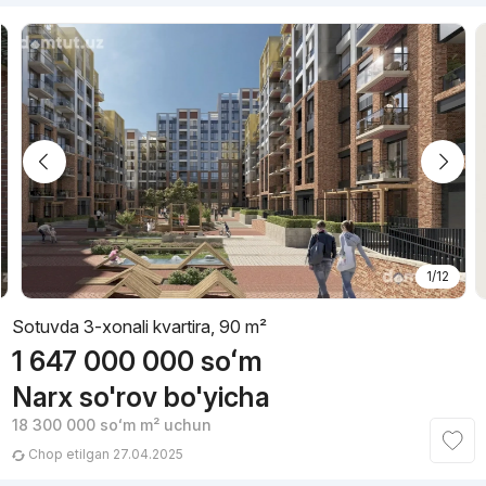
1/12
Sotuvda 3-xonali kvartira, 90 m²
1 647 000 000
soʻm
Narx so'rov bo'yicha
18 300 000
soʻm
m² uchun
Chop etilgan 27.04.2025