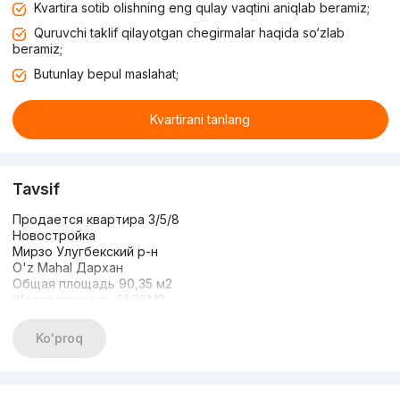
Kvartira sotib olishning eng qulay vaqtini aniqlab beramiz;
Quruvchi taklif qilayotgan chegirmalar haqida so‘zlab
beramiz;
Butunlay bepul maslahat;
Kvartirani tanlang
Tavsif
Продается квартира 3/5/8
Новостройка
Мирзо Улугбекский р-н
O'z Mahal Дархан
Общая площадь 90,35 м2
Жилая площадь 61,26М2
2 сан узла
Состояние: White box
Ko'proq
Цена: 135 000 у.е
+998911359959 Шахзод