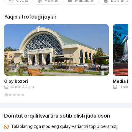
Ovqat
Parklar
Maktablar
Bolalar bo
Yaqin atrofdagi joylar
Oloy bozori
Media Pa
10 min 4.4 km
11 min 
Domtut orqali kvartira sotib olish juda oson
Talablaringizga mos eng qulay variantni topib beramiz;