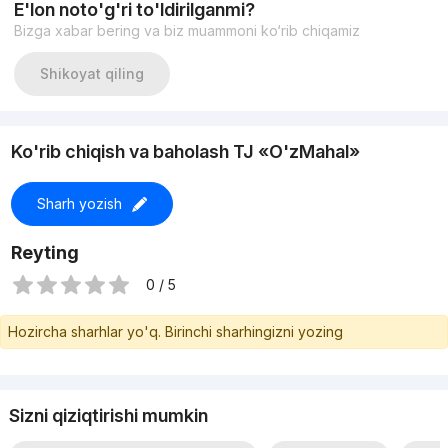
E'lon noto'g'ri to'ldirilganmi?
Bizga xabar bering va biz muammoni ko‘rib chiqamiz
Shikoyat qiling
Ko'rib chiqish va baholash TJ «O'zMahal»
Sharh yozish
Reyting
0 / 5
Hozircha sharhlar yo'q. Birinchi sharhingizni yozing
Sizni qiziqtirishi mumkin