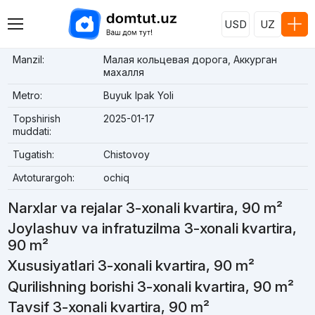
USD
UZ
Manzil:
Малая кольцевая дорога, Аккурган
махалля
Metro:
Buyuk Ipak Yoli
Topshirish
2025-01-17
muddati:
Tugatish:
Chistovoy
Avtoturargoh:
ochiq
Narxlar va rejalar 3-xonali kvartira, 90 m²
Joylashuv va infratuzilma 3-xonali kvartira,
90 m²
Xususiyatlari 3-xonali kvartira, 90 m²
Qurilishning borishi 3-xonali kvartira, 90 m²
Tavsif 3-xonali kvartira, 90 m²