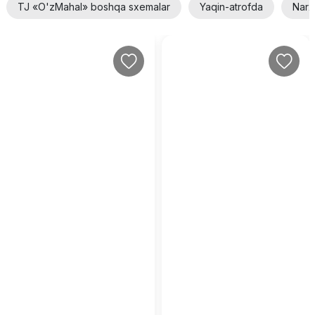
TJ «O'zMahal» boshqa sxemalar
Yaqin-atrofda
Narx