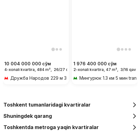
10 004 000 000
сўм
1 976 400 000
сўм
4-xonali kvartira, 484 m²,
26/27 qavat
2-xonali kvartira, 47 m²,
3/16 qavat
Дружба Народов
229 м 3 мин piyoda
Мингурюк
1.3 км 5 мин trans
Toshkent tumanlaridagi kvartiralar
Shuningdek qarang
Toshkentda metroga yaqin kvartiralar