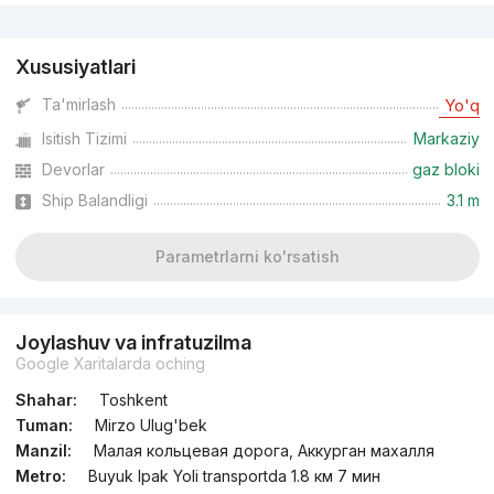
Reklama
Xususiyatlari
Ta'mirlash
Yo'q
Isitish Tizimi
Markaziy
Devorlar
gaz bloki
Ship Balandligi
3.1 m
Parametrlarni ko'rsatish
Joylashuv va infratuzilma
Google Xaritalarda oching
Shahar:
Toshkent
Tuman:
Mirzo Ulug'bek
Manzil:
Малая кольцевая дорога, Аккурган махалля
Metro:
Buyuk Ipak Yoli transportda 1.8 км 7 мин