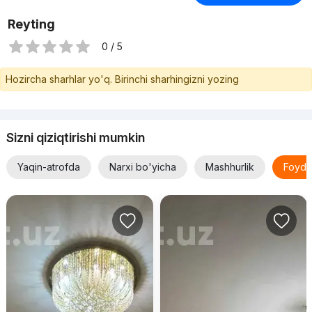
Reyting
0 / 5
Hozircha sharhlar yo'q. Birinchi sharhingizni yozing
Sizni qiziqtirishi mumkin
Yaqin-atrofda
Narxi bo'yicha
Mashhurlik
Foyda