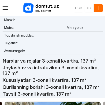
USD
UZ
Manzil:
Metro:
Мингурюк
Topshirish muddati:
Tugatish:
Avtoturargoh:
Narxlar va rejalar 3-xonali kvartira, 137 m²
Joylashuv va infratuzilma 3-xonali kvartira,
137 m²
Xususiyatlari 3-xonali kvartira, 137 m²
Qurilishning borishi 3-xonali kvartira, 137 m²
Tavsif 3-xonali kvartira, 137 m²