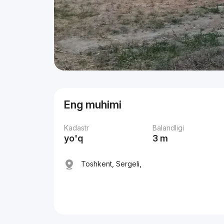
Eng muhimi
Kadastr
Balandligi
yo'q
3 m
Toshkent, Sergeli,