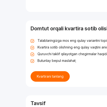
Domtut orqali kvartira sotib oli
Talablaringizga mos eng qulay variantni top
Kvartira sotib olishning eng qulay vaqtini an
Quruvchi taklif qilayotgan chegirmalar haqid
Butunlay bepul maslahat;
Kvartirani tanlang
Tavsif