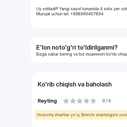
Uy sotiladi!!! Yangi xayot tumanida 4 sotix yer sot
Murojat uchun tel: +998990407894
E'lon noto'g'ri to'ldirilganmi?
Bizga xabar bering va biz muammoni ko‘rib chiq
Ko'rib chiqish va baholash
Reyting
0 / 5
Hozircha sharhlar yo'q. Birinchi sharhingizni yoz