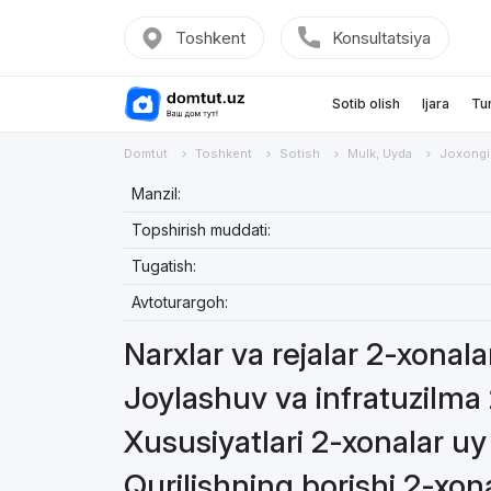
Toshkent
Konsultatsiya
Sotib olish
Ijara
Tu
Domtut
Toshkent
Sotish
Mulk, Uyda
Joxongi
Manzil:
Topshirish muddati:
Tugatish:
Avtoturargoh:
Narxlar va rejalar 2-xonal
Joylashuv va infratuzilma
Xususiyatlari 2-xonalar uy
Qurilishning borishi 2-xon