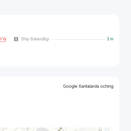
o'q
Ship Balandligi
3 m
Google Xaritalarda oching