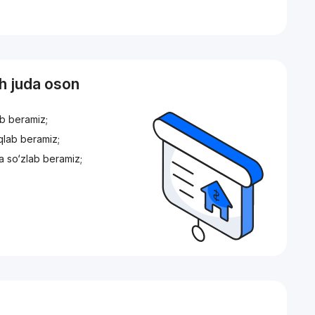
sh juda oson
ib beramiz;
iqlab beramiz;
a so‘zlab beramiz;