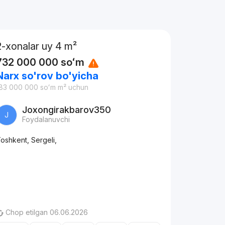
2-xonalar uy 4 m²
732 000 000
soʻm
Narx so'rov bo'yicha
83 000 000
soʻm
m² uchun
Joxongirakbarov350
J
Foydalanuvchi
oshkent, Sergeli,
Chop etilgan 06.06.2026