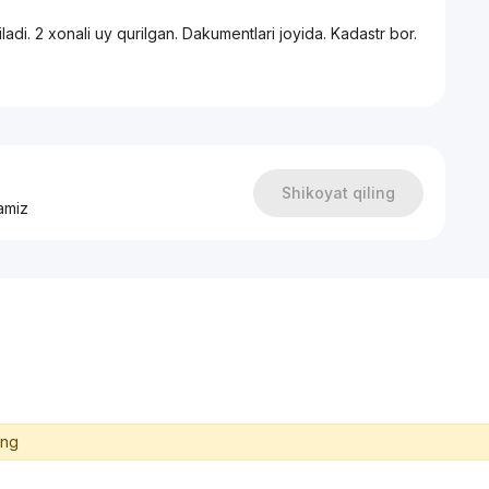
iladi. 2 xonali uy qurilgan. Dakumentlari joyida. Kadastr bor.
Shikoyat qiling
amiz
ing