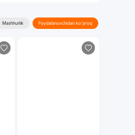
Mashhurlik
Foydalanuvchidan ko'proq