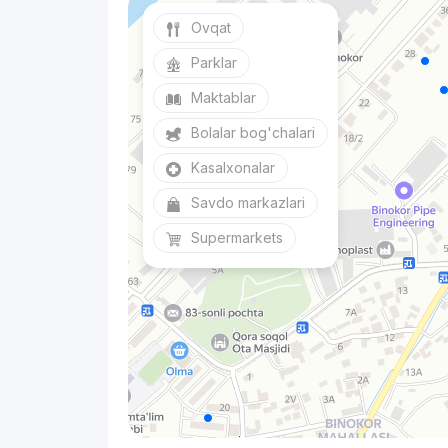
Ovqat
Parklar
Maktablar
Bolalar bog'chalari
Kasalxonalar
Savdo markazlari
Supermarkets