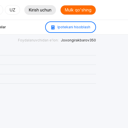
UZ
Kirish uchun
Mulk qo'shing
ilar
Ipotekani hisoblash
Foydalanuvchidan e'lon:
Joxongirakbarov350