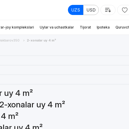
UZS
USD
rar-joy komplekslari
Uylar va uchastkalar
Tijorat
Ipoteka
Quruvch
rakbarov350
2-xonalar uy 4 m²
ar uy 4 m²
 2-xonalar uy 4 m²
 4 m²
alar uy 4 m²