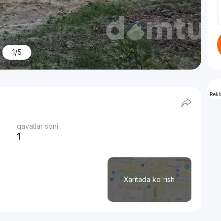
1/5
Rek
qavatlar soni
1
Xaritada ko'rish