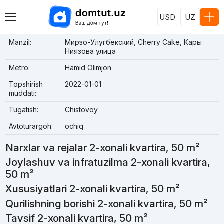
USD
UZ
Manzil:
Мирзо-Улугбекский, Cherry Cake, Кары
Ниязова улица
Metro:
Hamid Olimjon
Topshirish
2022-01-01
muddati:
Tugatish:
Chistovoy
Avtoturargoh:
ochiq
Narxlar va rejalar 2-xonali kvartira, 50 m²
Joylashuv va infratuzilma 2-xonali kvartira,
50 m²
Xususiyatlari 2-xonali kvartira, 50 m²
Qurilishning borishi 2-xonali kvartira, 50 m²
Tavsif 2-xonali kvartira, 50 m²