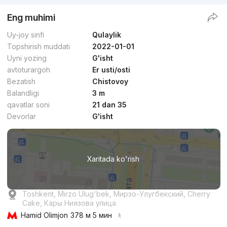
Eng muhimi
Uy-joy sinfi
Qulaylik
Topshirish muddati
2022-01-01
Uyni yozing
G'isht
avtoturargoh
Er usti/osti
Bezatish
Chistovoy
Balandligi
3 m
qavatlar soni
21 dan 35
Devorlar
G'isht
Xaritada ko'rish
Toshkent, Mirzo Ulug'bek, Мирзо-Улугбекский, Cherry
Cake, Кары Ниязова улица
Hamid Olimjon
378 м 5 мин