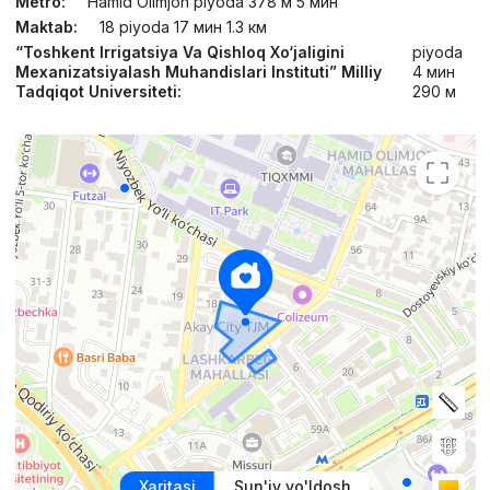
Metro:
Hamid Olimjon piyoda 378 м 5 мин
Maktab:
18 piyoda 17 мин 1.3 км
“Toshkent Irrigatsiya Va Qishloq Xo‘jaligini
piyoda
Mexanizatsiyalash Muhandislari Instituti” Milliy
4 мин
Tadqiqot Universiteti:
290 м
Xaritasi
Sun'iy yo'ldosh