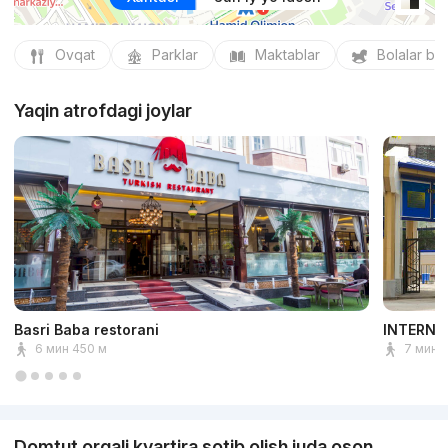
Ovqat
Parklar
Maktablar
Bolalar bo
Yaqin atrofdagi joylar
Basri Baba restorani
INTERNA
6 мин 450 м
7 мин 
Domtut orqali kvartira sotib olish juda oson