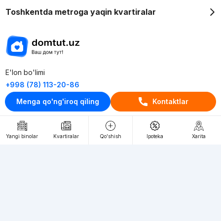
Toshkentda metroga yaqin kvartiralar
E'lon bo'limi
+998 (78) 113-20-86
+998 (93) 390-30-10
Menga qo'ng'iroq qiling
Kontaktlar
Пн-Пт. С 9:30 до 18:00
Yangi binolar
Kvartiralar
Qo'shish
Ipoteka
Xarita
RU
UZ
Kontaktlar
loyiha haqida
Webnow © loyihasi
Foydalanish shartlari