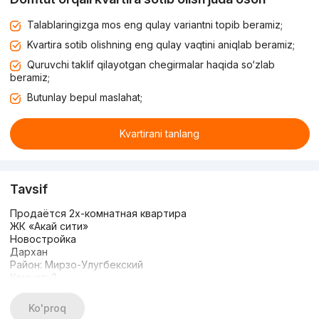
Talablaringizga mos eng qulay variantni topib beramiz;
Kvartira sotib olishning eng qulay vaqtini aniqlab beramiz;
Quruvchi taklif qilayotgan chegirmalar haqida so‘zlab
beramiz;
Butunlay bepul maslahat;
Kvartirani tanlang
Tavsif
Продаётся 2х-комнатная квартира
ЖК «Акай сити»
Новостройка
Дархан
Район: Мирзо-Улугбекский
Комнат: 2
Этаж: 21
Этажность: 22
Ko'proq
Площадь: 50м2