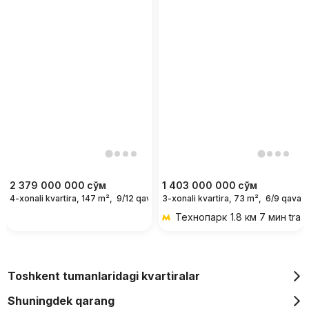
2 379 000 000
сўм
1 403 000 000
сўм
4-xonali kvartira, 147 m²,
9/12 qavat
3-xonali kvartira, 73 m²,
6/9 qavat
Технопарк
1.8 км 7 мин tran
Toshkent tumanlaridagi kvartiralar
Shuningdek qarang