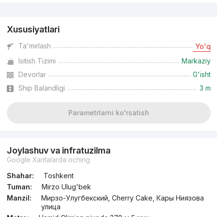
Reklama
Xususiyatlari
Ta'mirlash
Yo'q
Isitish Tizimi
Markaziy
Devorlar
G'isht
Ship Balandligi
3 m
Parametrlarni ko'rsatish
Joylashuv va infratuzilma
Google Xaritalarda oching
Shahar:
Toshkent
Tuman:
Mirzo Ulug'bek
Manzil:
Мирзо-Улугбекский, Cherry Cake, Кары Ниязова
улица