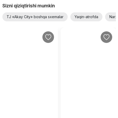
Sizni qiziqtirishi mumkin
TJ «Akay City» boshqa sxemalar
Yaqin-atrofda
Narx