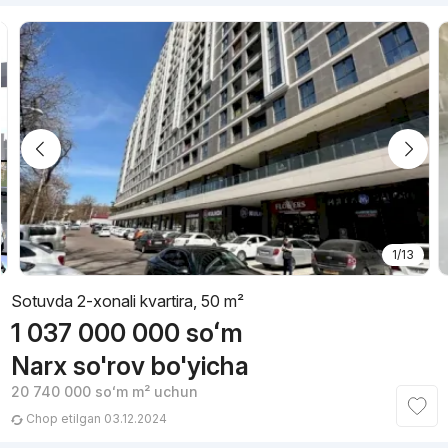
1/13
Sotuvda 2-xonali kvartira, 50 m²
1 037 000 000
soʻm
Narx so'rov bo'yicha
20 740 000
soʻm
m² uchun
Chop etilgan 03.12.2024