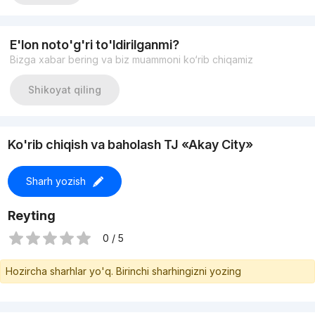
Состояние: Коробка
Цена: 85.000 у.е
+998909859959 Николай
E'lon noto'g'ri to'ldirilganmi?
Bizga xabar bering va biz muammoni ko‘rib chiqamiz
Shikoyat qiling
Ko'rib chiqish va baholash TJ «Akay City»
Sharh yozish
Reyting
0 / 5
Hozircha sharhlar yo'q. Birinchi sharhingizni yozing