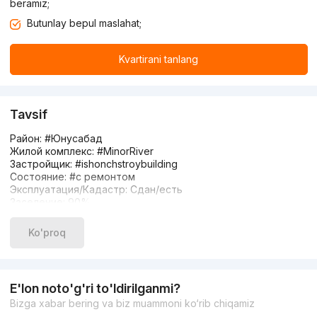
beramiz;
Butunlay bepul maslahat;
Kvartirani tanlang
Tavsif
Район: #Юнусабад
Жилой комплекс: #MinorRiver
Застройщик: #ishonchstroybuilding
Состояние: #с ремонтом
Эксплуатация/Кадастр: Сдан/есть
Заселение: 90%
Ориентиры: Минор , Малика
Кирпичный дом
Ko'proq
Кадастр есть
Цена: 230.000 у.е
Контакт: 991103424
Продается Квартира,рядом Минор мачеть
E'lon noto'g'ri to'ldirilganmi?
130 м2 кв
Bizga xabar bering va biz muammoni ko‘rib chiqamiz