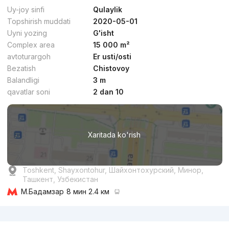
Uy-joy sinfi
Qulaylik
Topshirish muddati
2020-05-01
Uyni yozing
G'isht
Complex area
15 000 m²
avtoturargoh
Er usti/osti
Bezatish
Chistovoy
Balandligi
3 m
qavatlar soni
2 dan 10
Xaritada ko'rish
Toshkent, Shayxontohur, Шайхонтохурский, Минор,
Ташкент, Узбекистан
М.Бадамзар
8 мин 2.4 км
Reklama