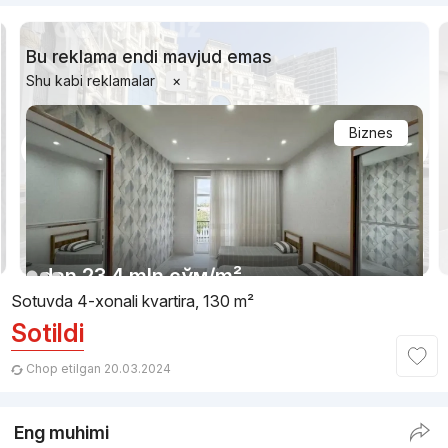
Bu reklama endi mavjud emas
Shu kabi reklamalar
×
Biznes
1/16
dan
23.4 mln
сўм
/m²
Sotuvda 4-xonali kvartira, 130 m²
Sotildi
Topshirildi 2018
,
Риэлтор
4-xonali kvartira, 110 m²
Chop etilgan 20.03.2024
+998 (98) 077...
Eng muhimi