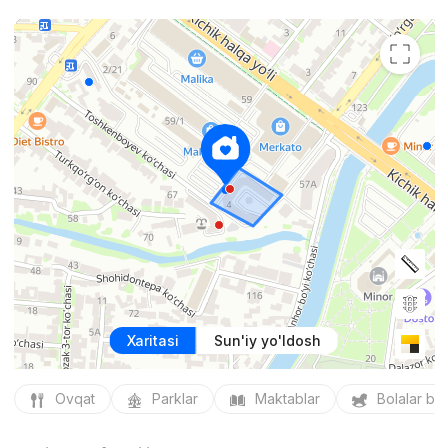
Xaritasi
Sun'iy yo'ldosh
Ovqat
Parklar
Maktablar
Bolalar bo