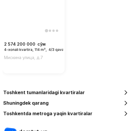
2 574 200 000
сўм
4-xonali kvartira, 114 m²,
4/3 qavat
Мискина улица, д.7
Toshkent tumanlaridagi kvartiralar
Shuningdek qarang
Toshkentda metroga yaqin kvartiralar