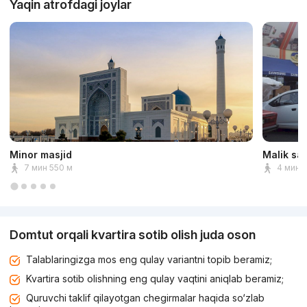
Yaqin atrofdagi joylar
Minor masjid
Malik sa
7 мин 550 м
4 мин 
Domtut orqali kvartira sotib olish juda oson
Talablaringizga mos eng qulay variantni topib beramiz;
Kvartira sotib olishning eng qulay vaqtini aniqlab beramiz;
Quruvchi taklif qilayotgan chegirmalar haqida so‘zlab