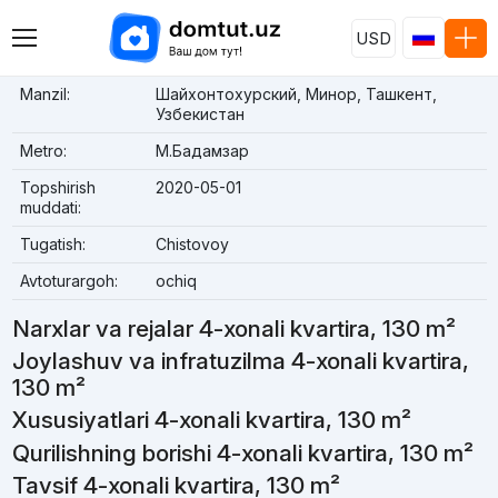
USD
Manzil:
Шайхонтохурский, Минор, Ташкент,
Узбекистан
Metro:
М.Бадамзар
Topshirish
2020-05-01
muddati:
Tugatish:
Chistovoy
Avtoturargoh:
ochiq
Narxlar va rejalar 4-xonali kvartira, 130 m²
Joylashuv va infratuzilma 4-xonali kvartira,
130 m²
Xususiyatlari 4-xonali kvartira, 130 m²
Qurilishning borishi 4-xonali kvartira, 130 m²
Tavsif 4-xonali kvartira, 130 m²