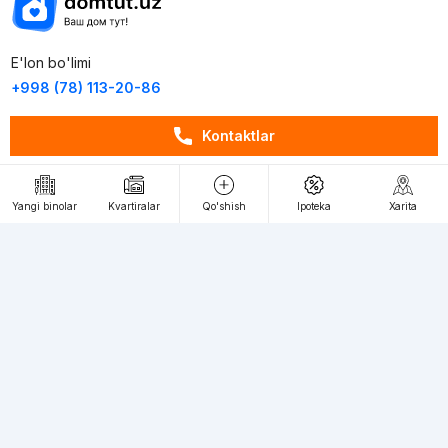
E'lon bo'limi
+998 (78) 113-20-86
+998 (93) 390-30-10
Kontaktlar
Пн-Пт. С 9:30 до 18:00
RU
UZ
Yangi binolar
Kvartiralar
Qo'shish
Ipoteka
Xarita
Kontaktlar
loyiha haqida
Webnow © loyihasi
Foydalanish shartlari
Maxfiylik siyosati
Ommaviy taklif