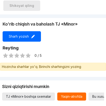
Shikoyat qiling
Ko'rib chiqish va baholash TJ «Minor»
Sharh yozish
Reyting
0 / 5
Hozircha sharhlar yo'q. Birinchi sharhingizni yozing
Sizni qiziqtirishi mumkin
TJ «Minor» boshqa sxemalar
Yaqin-atrofda
Bu xususi