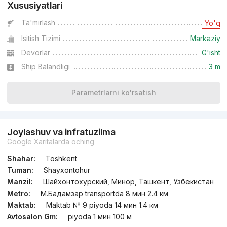
Xususiyatlari
Ta'mirlash
Yo'q
Isitish Tizimi
Markaziy
Devorlar
G'isht
Ship Balandligi
3 m
Parametrlarni ko'rsatish
Joylashuv va infratuzilma
Google Xaritalarda oching
Shahar:
Toshkent
Tuman:
Shayxontohur
Manzil:
Шайхонтохурский, Минор, Ташкент, Узбекистан
Metro:
М.Бадамзар transportda 8 мин 2.4 км
Maktab:
Maktab № 9 piyoda 14 мин 1.4 км
Avtosalon Gm:
piyoda 1 мин 100 м