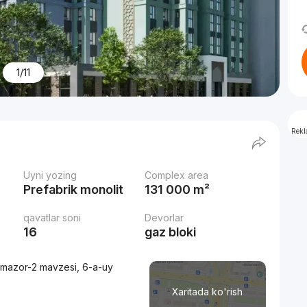
1/11
Rek
Uyni yozing
Complex area
Prefabrik monolit
131 000 m²
qavatlar soni
Devorlar
16
gaz bloki
lmazor-2 mavzesi, 6-a-uy
Xaritada ko'rish