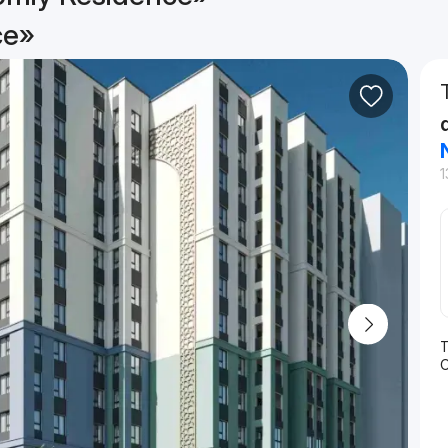
ce»
1
T
O