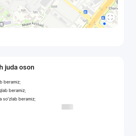
sh juda oson
ib beramiz;
iqlab beramiz;
a so‘zlab beramiz;