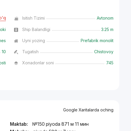
o'q
Isitish Tizimi
Avtonom
oki
Ship Balandligi
3.25 m
nes
Uyni yozing
Prefabrik monolit
10
Tugatish
Chistovoy
osti
Xonadonlar soni
745
Google Xaritalarda oching
Maktab:
№150 piyoda 871 м 11 мин