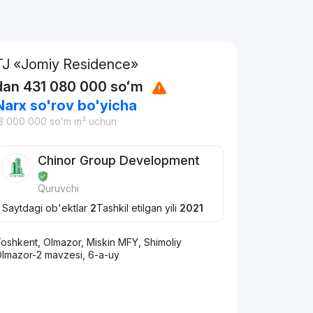
TJ «Jomiy Residence»
dan
431 080 000
soʻm
Narx so'rov bo'yicha
3 000 000
soʻm
m² uchun
Chinor Group Development
Quruvchi
Saytdagi ob'ektlar
2
Tashkil etilgan yili
2021
oshkent, Olmazor, Miskin MFY, Shimoliy
lmazor-2 mavzesi, 6-a-uy