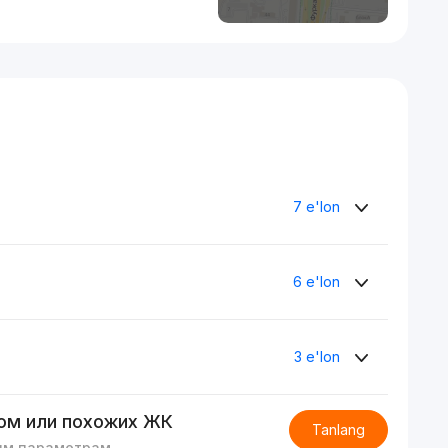
7 e'lon
6 e'lon
3 e'lon
ом или похожих ЖК
Tanlang
им параметрам