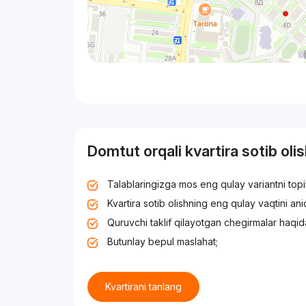
Domtut orqali kvartira sotib oli
Talablaringizga mos eng qulay variantni top
Kvartira sotib olishning eng qulay vaqtini an
Quruvchi taklif qilayotgan chegirmalar haqid
Butunlay bepul maslahat;
Kvartirani tanlang