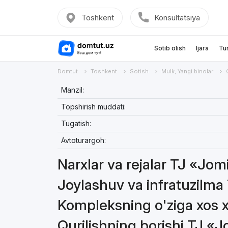
Toshkent
Konsultatsiya
Sotib olish
Ijara
Tu
Domtut
Toshkent
Sotish
Mulk, Yangi binolar
Manzil:
Topshirish muddati:
Tugatish:
Avtoturargoh:
Narxlar va rejalar TJ «Jo
Joylashuv va infratuzilm
Kompleksning o'ziga xos 
Qurilishning borishi TJ «