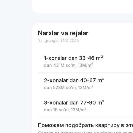
Narxlar va rejalar
Yangilangan 31.10.2025
1-xonalar
dan 33-46 m²
dan
431M
soʻm
,
13M
/m²
2-xonalar
dan 40-67 m²
dan
523M
soʻm
,
13M
/m²
3-xonalar
dan 77-90 m²
dan
1B
soʻm
,
13M
/m²
Поможем подобрать квартиру в эт
Составим персональную подборку по ваш