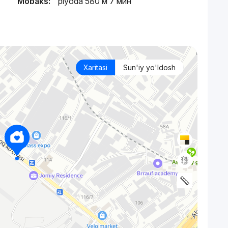
Mobaks:
piyoda 580 м 7 мин
Xaritasi
Sun'iy yo'ldosh