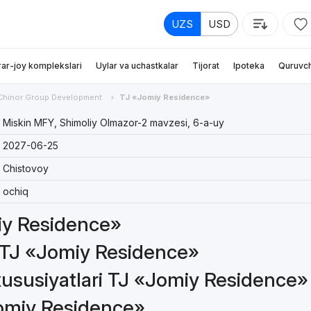
UZS
USD
rar-joy komplekslari
Uylar va uchastkalar
Tijorat
Ipoteka
Quruvch
Chinor Group Development
TJ «Jomiy Residence»
Miskin MFY, Shimoliy Olmazor-2 mavzesi, 6-a-uy
2027-06-25
Chistovoy
ochiq
miy Residence»
a TJ «Jomiy Residence»
xususiyatlari TJ «Jomiy Residence»
Jomiy Residence»