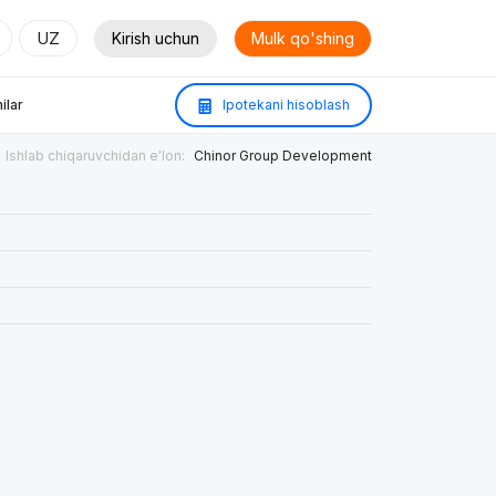
UZ
Kirish uchun
Mulk qo'shing
ilar
Ipotekani hisoblash
Ishlab chiqaruvchidan e'lon:
Chinor Group Development