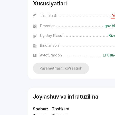
Xususiyatlari
Ta'mirlash
Y
Devorlar
gaz bl
Uy-Joy Klassi
Biz
Binolar soni
Avtoturargoh
Er usti/
Parametrlarni ko'rsatish
Joylashuv va infratuzilma
Shahar:
Toshkent