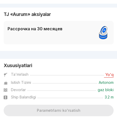
TJ «Aurum» aksiyalar
Рассрочка на 30 месяцев
Reklama
Xususiyatlari
Ta'mirlash
Yo'q
Isitish Tizimi
Avtonom
Devorlar
gaz bloki
Ship Balandligi
3.2 m
Parametrlarni ko'rsatish