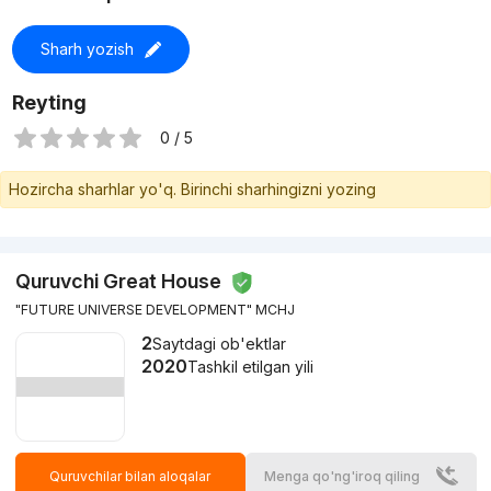
zamonaviy reja va yuqori sifatga ahamiyat beruvchi
xaridorlar,
Sharh yozish
shaharda yashab, tinch hududda yashashni xohlaydiganlar,
Reyting
investitsiya uchun istiqbolli ko‘chmas mulk qidirayotganlar.
0 / 5
Hozircha sharhlar yo'q. Birinchi sharhingizni yozing
Quruvchi Great House
"FUTURE UNIVERSE DEVELOPMENT" MCHJ
2
Saytdagi ob'ektlar
2020
Tashkil etilgan yili
Quruvchilar bilan aloqalar
Menga qo'ng'iroq qiling