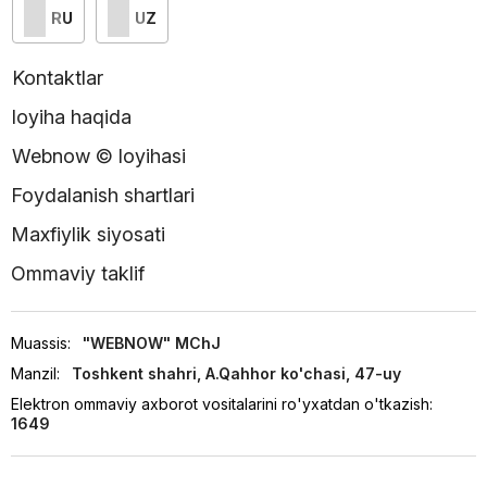
RU
UZ
Kontaktlar
loyiha haqida
Webnow © loyihasi
Foydalanish shartlari
Maxfiylik siyosati
Ommaviy taklif
Muassis:
"WEBNOW" MChJ
Manzil:
Toshkent shahri, A.Qahhor ko'chasi, 47-uy
Elektron ommaviy axborot vositalarini ro'yxatdan o'tkazish:
1649