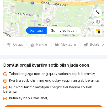
Xaritasi
Sun'iy yo'ldosh
Ovqat
Parklar
Maktablar
Bolalar bo
Domtut orqali kvartira sotib olish juda oson
Talablaringizga mos eng qulay variantni topib beramiz;
Kvartira sotib olishning eng qulay vaqtini aniqlab beramiz;
Quruvchi taklif qilayotgan chegirmalar haqida so‘zlab
beramiz;
Butunlay bepul maslahat;