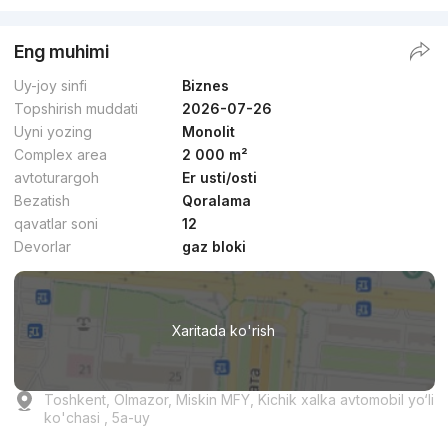
Eng muhimi
Uy-joy sinfi
Biznes
Topshirish muddati
2026-07-26
Uyni yozing
Monolit
Complex area
2 000 m²
avtoturargoh
Er usti/osti
Bezatish
Qoralama
qavatlar soni
12
Devorlar
gaz bloki
Xaritada ko'rish
Toshkent, Olmazor, Miskin MFY, Kichik xalka avtomobil yo‘li
ko'chasi , 5а-uy