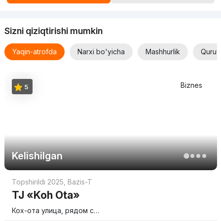
Sizni qiziqtirishi mumkin
Yaqin-atrofda
Narxi bo'yicha
Mashhurlik
Quruv
Biznes
5
Kelishilgan
Topshirildi 2025
,
Bazis-T
TJ «Koh Ota»
Кох-ота улица, рядом с…