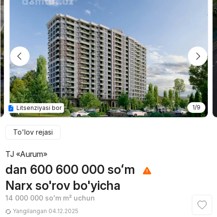
1/9
Litsenziyasi bor
To'lov rejasi
TJ «Aurum»
dan
600 600 000
soʻm
Narx so'rov bo'yicha
14 000 000
soʻm
m² uchun
Yangilangan 04.12.2025