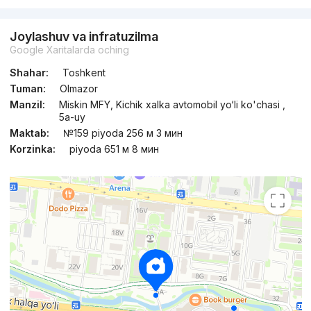
Joylashuv va infratuzilma
Google Xaritalarda oching
Shahar:
Toshkent
Tuman:
Olmazor
Manzil:
Miskin MFY, Kichik xalka avtomobil yo‘li ko'chasi ,
5а-uy
Maktab:
№159 piyoda 256 м 3 мин
Korzinka:
piyoda 651 м 8 мин