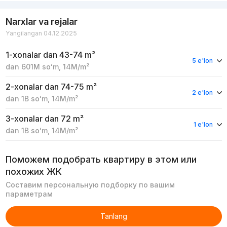
Narxlar va rejalar
Yangilangan 04.12.2025
1-xonalar
dan 43-74 m²
5 e'lon
dan
601M
soʻm
,
14M
/m²
2-xonalar
dan 74-75 m²
2 e'lon
dan
1B
soʻm
,
14M
/m²
3-xonalar
dan 72 m²
1 e'lon
dan
1B
soʻm
,
14M
/m²
Поможем подобрать квартиру в этом или
похожих ЖК
Составим персональную подборку по вашим
параметрам
Tanlang