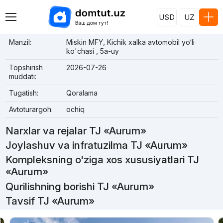
USD
UZ
Manzil:
Miskin MFY, Kichik xalka avtomobil yo‘li
ko'chasi , 5а-uy
Topshirish
2026-07-26
muddati:
Tugatish:
Qoralama
Avtoturargoh:
ochiq
Narxlar va rejalar TJ «Aurum»
Joylashuv va infratuzilma TJ «Aurum»
Kompleksning o'ziga xos xususiyatlari TJ
«Aurum»
Qurilishning borishi TJ «Aurum»
Tavsif TJ «Aurum»