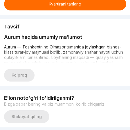
Kvartirani tanlang
Tavsif
Aurum haqida umumiy ma’lumot
Aurum — Toshkentning Olmazor tumanida joylashgan biznes-
klass turar-joy majmuasi bo‘lib, zamonaviy shahar hayoti uchun
qulayliklarni birlashtiradi. Loyihaning maqsadi — qulay yashash
muhiti, sifatli qurilish va rivojlangan infratuzilmani ta’minlash.
Majmua zamonaviy arxitektura, funksional rejalash va yuqori
darajadagi xizmatlarga ega.
Ko'proq
Rejalash va texnik xususiyatlar
Aurumda 1, 2 va 3 xonali turar-joylar taklif etiladi. Maydonlari
E'lon noto'g'ri to'ldirilganmi?
taxminan 43 m² dan 75 m² gacha bo‘lib, keng va yorug‘ interyer
Bizga xabar bering va biz muammoni ko‘rib chiqamiz
yaratishga imkon beradi. Uylar 12 qavatli bloklardan iborat,
baland shiftlar esa xonalarni yanada keng his qiladi. Qurilishda
Shikoyat qiling
monolit konstruksiya va sifatli materiallar qo‘llanilgan — issiqlik,
shovqin izolyatsiyasi va mustahkamlik yuqori darajada.