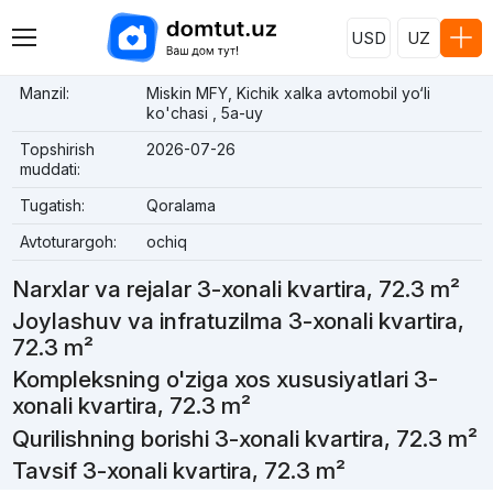
USD
UZ
Manzil:
Miskin MFY, Kichik xalka avtomobil yo‘li
ko'chasi , 5а-uy
Topshirish
2026-07-26
muddati:
Tugatish:
Qoralama
Avtoturargoh:
ochiq
Narxlar va rejalar 3-xonali kvartira, 72.3 m²
Joylashuv va infratuzilma 3-xonali kvartira,
72.3 m²
Kompleksning o'ziga xos xususiyatlari 3-
xonali kvartira, 72.3 m²
Qurilishning borishi 3-xonali kvartira, 72.3 m²
Tavsif 3-xonali kvartira, 72.3 m²