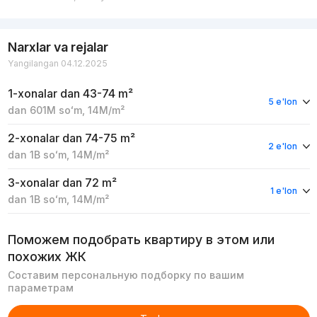
Narxlar va rejalar
Yangilangan 04.12.2025
1-xonalar
dan 43-74 m²
5 e'lon
dan
601M
soʻm
,
14M
/m²
2-xonalar
dan 74-75 m²
2 e'lon
dan
1B
soʻm
,
14M
/m²
3-xonalar
dan 72 m²
1 e'lon
dan
1B
soʻm
,
14M
/m²
Поможем подобрать квартиру в этом или
похожих ЖК
Составим персональную подборку по вашим
параметрам