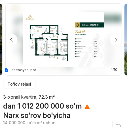
1/10
Litsenziyasi bor
To'lov rejasi
3-xonali kvartira, 72.3 m²
dan
1 012 200 000
soʻm
Narx so'rov bo'yicha
14 000 000
soʻm
m² uchun