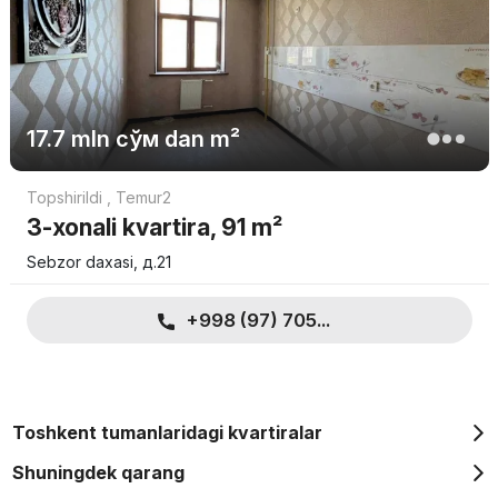
zamonaviy reja va yuqori sifatga ahamiyat beruvchi
xaridorlar,
shaharda yashab, tinch hududda yashashni xohlaydiganlar,
17.7 mln
сўм
dan m²
investitsiya uchun istiqbolli ko‘chmas mulk qidirayotganlar.
Topshirildi
,
Temur2
3-xonali kvartira, 91 m²
Sebzor daxasi, д.21
+998 (97) 705...
Toshkent tumanlaridagi kvartiralar
Shuningdek qarang