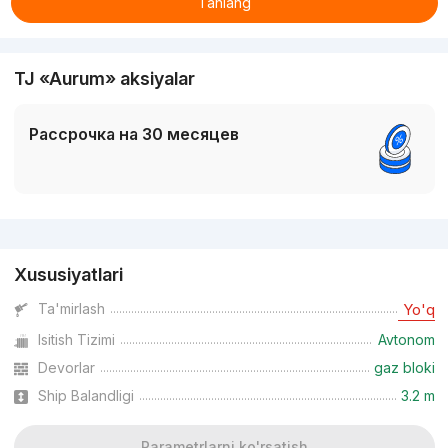
Tanlang
TJ «Aurum» aksiyalar
Рассрочка на 30 месяцев
Reklama
Xususiyatlari
Ta'mirlash
Yo'q
Isitish Tizimi
Avtonom
Devorlar
gaz bloki
Ship Balandligi
3.2 m
Parametrlarni ko'rsatish