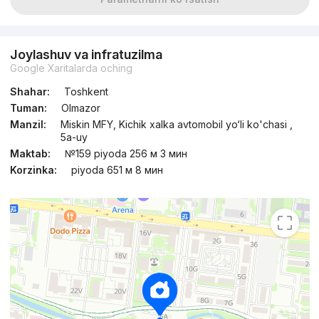
Joylashuv va infratuzilma
Google Xaritalarda oching
Shahar:
Toshkent
Tuman:
Olmazor
Manzil:
Miskin MFY, Kichik xalka avtomobil yo‘li ko'chasi ,
5а-uy
Maktab:
№159 piyoda 256 м 3 мин
Korzinka:
piyoda 651 м 8 мин