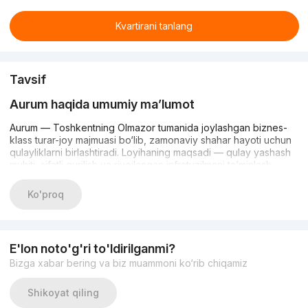
Kvartirani tanlang
Tavsif
Aurum haqida umumiy ma’lumot
Aurum — Toshkentning Olmazor tumanida joylashgan biznes-
klass turar-joy majmuasi bo‘lib, zamonaviy shahar hayoti uchun
qulayliklarni birlashtiradi. Loyihaning maqsadi — qulay yashash
muhiti, sifatli qurilish va rivojlangan infratuzilmani ta’minlash.
Majmua zamonaviy arxitektura, funksional rejalash va yuqori
darajadagi xizmatlarga ega.
Ko'proq
Rejalash va texnik xususiyatlar
Aurumda 1, 2 va 3 xonali turar-joylar taklif etiladi. Maydonlari
E'lon noto'g'ri to'ldirilganmi?
taxminan 43 m² dan 75 m² gacha bo‘lib, keng va yorug‘ interyer
Bizga xabar bering va biz muammoni ko‘rib chiqamiz
yaratishga imkon beradi. Uylar 12 qavatli bloklardan iborat,
baland shiftlar esa xonalarni yanada keng his qiladi. Qurilishda
Shikoyat qiling
monolit konstruksiya va sifatli materiallar qo‘llanilgan — issiqlik,
shovqin izolyatsiyasi va mustahkamlik yuqori darajada.