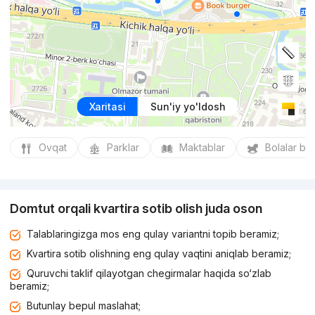
Xaritasi
Sun'iy yo'ldosh
Ovqat
Parklar
Maktablar
Bolalar bo
Domtut orqali kvartira sotib olish juda oson
Talablaringizga mos eng qulay variantni topib beramiz;
Kvartira sotib olishning eng qulay vaqtini aniqlab beramiz;
Quruvchi taklif qilayotgan chegirmalar haqida so‘zlab
beramiz;
Butunlay bepul maslahat;