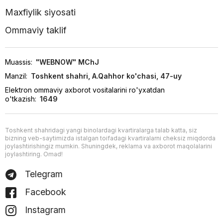
Maxfiylik siyosati
Ommaviy taklif
Muassis:
"WEBNOW" MChJ
Manzil:
Toshkent shahri, A.Qahhor ko'chasi, 47-uy
Elektron ommaviy axborot vositalarini ro'yxatdan
o'tkazish:
1649
Toshkent shahridagi yangi binolardagi kvartiralarga talab katta, siz
bizning veb-saytimizda istalgan toifadagi kvartiralarni cheksiz miqdorda
joylashtirishingiz mumkin. Shuningdek, reklama va axborot maqolalarini
joylashtiring. Omad!
Telegram
Facebook
Instagram