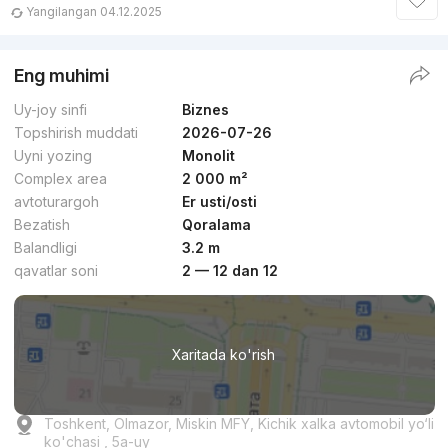
Yangilangan 04.12.2025
Eng muhimi
Uy-joy sinfi
Biznes
Topshirish muddati
2026-07-26
Uyni yozing
Monolit
Complex area
2 000 m²
avtoturargoh
Er usti/osti
Bezatish
Qoralama
Balandligi
3.2 m
qavatlar soni
2 — 12 dan 12
Xaritada ko'rish
Toshkent, Olmazor, Miskin MFY, Kichik xalka avtomobil yo‘li
ko'chasi , 5а-uy