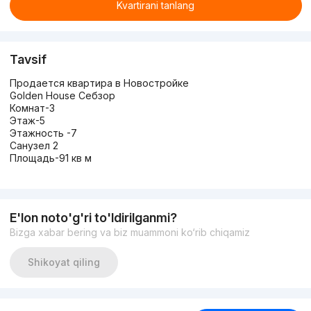
Kvartirani tanlang
Tavsif
Продается квартира в Новостройке
Golden House Себзор
Комнат-3
Этаж-5
Этажность -7
Санузел 2
Площадь-91 кв м
E'lon noto'g'ri to'ldirilganmi?
Bizga xabar bering va biz muammoni ko‘rib chiqamiz
Shikoyat qiling