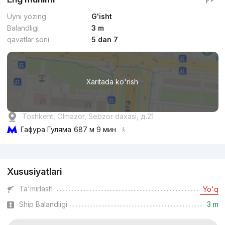
Uyni yozing
G'isht
Balandligi
3 m
qavatlar soni
5 dan 7
Xaritada ko'rish
Toshkent, Olmazor, Sebzor daxasi, д.21
Гафура Гуляма
687 м 9 мин
Reklama
Xususiyatlari
Ta'mirlash
Yo'q
Ship Balandligi
3 m