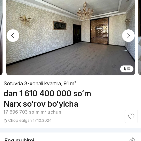
1/10
Sotuvda 3-xonali kvartira, 91 m²
dan
1 610 400 000
soʻm
Narx so'rov bo'yicha
17 696 703
soʻm
m² uchun
Chop etilgan 17.10.2024
Eng muhimi