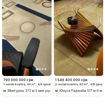
793 000 000
сўм
1 549 400 000
сўм
1-xonali kvartira, 44 m²,
4/4 qavat
2-xonali kvartira, 62 m²,
4/9 qavat
Мингурюк
372 м 5 мин piyoda
Юнуса Раджаби
517 м 6 ми