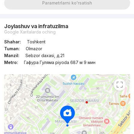
Parametrlarni ko'rsatish
Joylashuv va infratuzilma
Google Xaritalarda oching
Shahar:
Toshkent
Tuman:
Olmazor
Manzil:
Sebzor daxasi, д.21
Metro:
Гафура Гуляма piyoda 687 м 9 мин