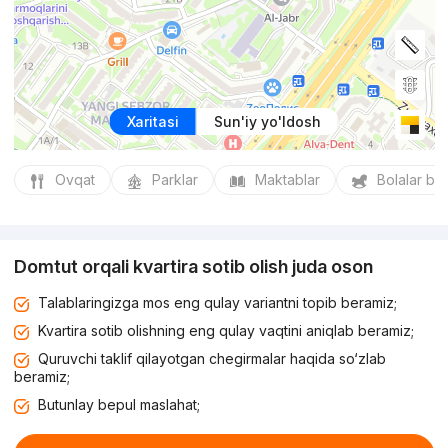
Xaritasi
Sun'iy yo'ldosh
Ovqat
Parklar
Maktablar
Bolalar bo
Domtut orqali kvartira sotib olish juda oson
Talablaringizga mos eng qulay variantni topib beramiz;
Kvartira sotib olishning eng qulay vaqtini aniqlab beramiz;
Quruvchi taklif qilayotgan chegirmalar haqida so‘zlab
beramiz;
Butunlay bepul maslahat;