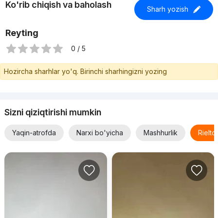
Ko'rib chiqish va baholash
Sharh yozish
Reyting
0 / 5
Hozircha sharhlar yo'q. Birinchi sharhingizni yozing
Sizni qiziqtirishi mumkin
Yaqin-atrofda
Narxi bo'yicha
Mashhurlik
Rielt