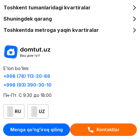
Toshkent tumanlaridagi kvartiralar
Shuningdek qarang
Toshkentda metroga yaqin kvartiralar
E'lon bo'limi
+998 (78) 113-20-86
+998 (93) 390-30-10
Пн-Пт. С 9:30 до 18:00
RU
UZ
Kontaktlar
Menga qo'ng'iroq qiling
Kontaktlar
loyiha haqida