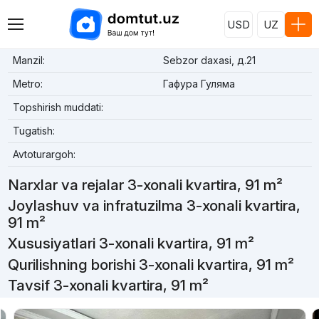
USD
UZ
Manzil:
Sebzor daxasi, д.21
Metro:
Гафура Гуляма
Topshirish muddati:
Tugatish:
Avtoturargoh:
Narxlar va rejalar 3-xonali kvartira, 91 m²
Joylashuv va infratuzilma 3-xonali kvartira,
91 m²
Xususiyatlari 3-xonali kvartira, 91 m²
Qurilishning borishi 3-xonali kvartira, 91 m²
Tavsif 3-xonali kvartira, 91 m²