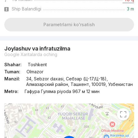
Ship Balandligi
3 m
Parametrlarni ko'rsatish
Joylashuv va infratuzilma
Google Xaritalarda oching
Shahar:
Toshkent
Tuman:
Olmazor
Manzil:
34, Sebzor daxasi, Себзар (Ц-17/Ц-18),
Алмазарский район, Ташкент, 100019, Узбекистан
Metro:
Гафура Гуляма piyoda 967 м 12 мин