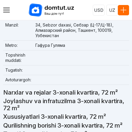
USD
UZ
Manzil:
34, Sebzor daxasi, Себзар (Ц-17/Ц-18),
Алмазарский район, Ташкент, 100019,
Узбекистан
Metro:
Гафура Гуляма
Topshirish
muddati:
Tugatish:
Avtoturargoh:
Narxlar va rejalar 3-xonali kvartira, 72 m²
Joylashuv va infratuzilma 3-xonali kvartira,
72 m²
Xususiyatlari 3-xonali kvartira, 72 m²
Qurilishning borishi 3-xonali kvartira, 72 m²