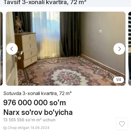
Tavsif 3-xonali kvartira, 72 m²
1/4
Sotuvda 3-xonali kvartira, 72 m²
976 000 000
soʻm
Narx so'rov bo'yicha
13 555 556
soʻm
m² uchun
Chop etilgan 14.06.2024