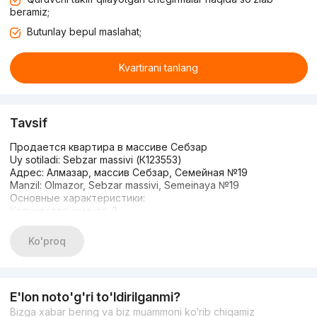
beramiz;
Butunlay bepul maslahat;
Kvartirani tanlang
Tavsif
Продается квартира в массиве Себзар
Uy sotiladi: Sebzar massivi (К123553)
Адрес: Алмазар, массив Себзар, Семейная №19
Manzil: Olmazor, Sebzar massivi, Semeinaya №19
Основные характеристики:
Количество комнат: 3
Xonalar soni: 3
Этаж: 5
Ko'proq
Qavat: 5
Этажность: 5
Qavatlilik: 5
Площадь: 72 кв.м
E'lon noto'g'ri to'ldirilganmi?
Maydon: 72 kv.m
Bizga xabar bering va biz muammoni ko‘rib chiqamiz
Балкон: 2 балкона