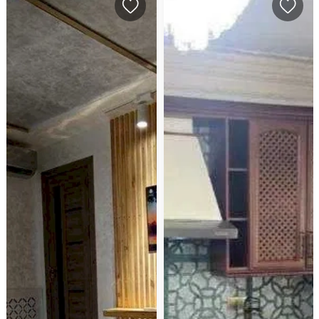
(К123553)
Qo'shimcha ma'lumot:
Sebzar massivida kapital ta'mirdan chiqqan qulay kvartira!
Alohida xonalar va yaxshilangan rejalashtirish bilan panel uy.
Ipotekaga rozilik beradi. 7-chi kirish. Qulay yashash uchun
ideal. Ko'rishga kelishish uchun hozir qo'ng'iroq qiling!
(К123553)
Для еще большего количества уникальных предложений
посетите наш сайт: kupidom.uz и наш Телеграм-канал:
uybor_tashkent_uybozor
Ko'proq noyob takliflar uchun bizning saytda tashrif buyuring:
kupidom.uz va bizning Telegram kanalimiz:
uybor_tashkent_uybozor