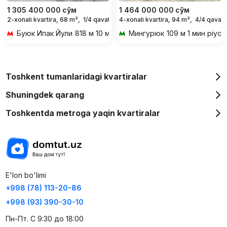
1 305 400 000
сўм
1 464 000 000
сўм
2-xonali kvartira, 68 m²,
1/4 qavat
4-xonali kvartira, 94 m²,
4/4 qavat
Буюк Ипак Йули
818 м 10 мин piyoda
Мингурюк
109 м 1 мин piyod
Toshkent tumanlaridagi kvartiralar
Shuningdek qarang
Toshkentda metroga yaqin kvartiralar
E'lon bo'limi
+998 (78) 113-20-86
+998 (93) 390-30-10
Пн-Пт. С 9:30 до 18:00