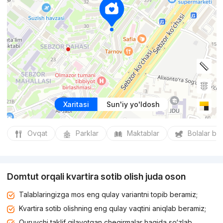
Xaritasi
Sun'iy yo'ldosh
Ovqat
Parklar
Maktablar
Bolalar bo
Domtut orqali kvartira sotib olish juda oson
Talablaringizga mos eng qulay variantni topib beramiz;
Kvartira sotib olishning eng qulay vaqtini aniqlab beramiz;
Quruvchi taklif qilayotgan chegirmalar haqida so‘zlab