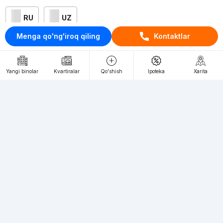
RU
UZ
Menga qo'ng'iroq qiling
Kontaktlar
Kontaktlar
loyiha haqida
Yangi binolar
Kvartiralar
Qo'shish
Ipoteka
Xarita
Webnow © loyihasi
Foydalanish shartlari
Maxfiylik siyosati
Ommaviy taklif
Muassis:
"WEBNOW" MChJ
Manzil:
Toshkent shahri, A.Qahhor ko'chasi, 47-uy
Elektron ommaviy axborot vositalarini ro'yxatdan
o'tkazish:
1649