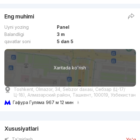
Eng muhimi
Uyni yozing
Panel
Balandligi
3 m
qavatlar soni
5 dan 5
Xaritada ko'rish
Toshkent, Olmazor, 34, Sebzor daxasi, Себзар (Ц-17/
Ц-18), Алмазарский район, Ташкент, 100019, Узбекистан
Гафура Гуляма
967 м 12 мин
Reklama
Xususiyatlari
Ta'mirlash
Yo'q