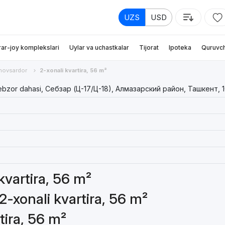
UZS
USD
rar-joy komplekslari
Uylar va uchastkalar
Tijorat
Ipoteka
Quruvch
hovsardor
2-xonali kvartira, 56 m²
bzor dahasi, Себзар (Ц-17/Ц-18), Алмазарский район, Ташкент, 
 kvartira, 56 m²
2-xonali kvartira, 56 m²
tira, 56 m²