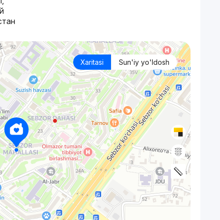
i,
й
стан
Xaritasi
Sun'iy yo'ldosh