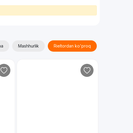
ha
Mashhurlik
Rieltordan ko'proq