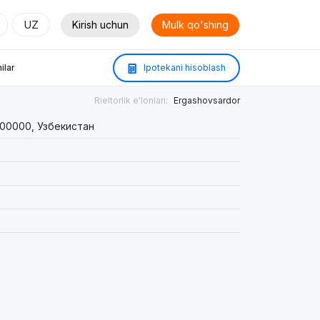
UZ
Kirish uchun
Mulk qo'shing
ilar
Ipotekani hisoblash
Rieltorlik e'lonlari:
Ergashovsardor
100000, Узбекистан