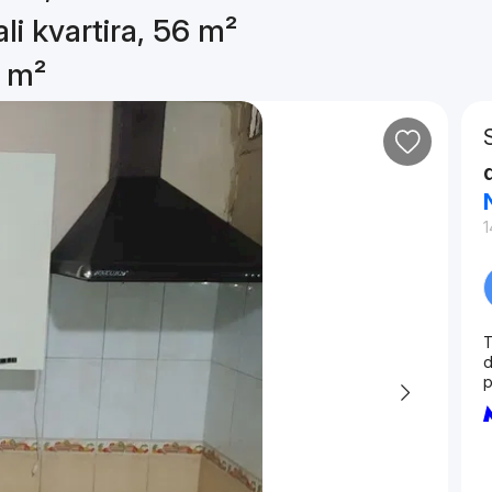
li kvartira, 56 m²
6 m²
1
T
d
р