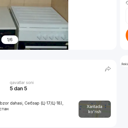
1/6
Rek
qavatlar soni
5 dan 5
zor dahasi, Себзар (Ц-17/Ц-18),
Xaritada
стан
ko'rish