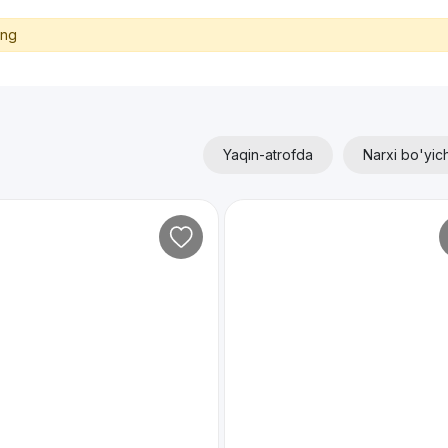
ing
Yaqin-atrofda
Narxi bo'yic