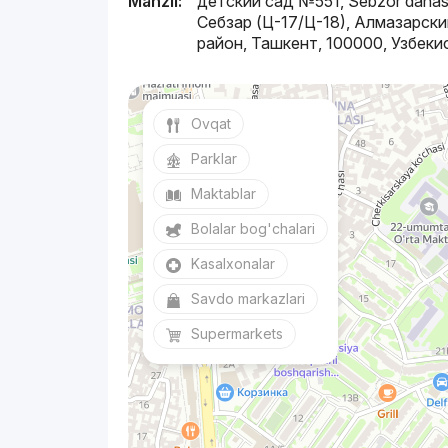
Manzil:
детский сад №551, Sebzor dahas
Себзар (Ц-17/Ц-18), Алмазарски
район, Ташкент, 100000, Узбеки
Ovqat
Parklar
Maktablar
Bolalar bog'chalari
Kasalxonalar
Savdo markazlari
Supermarkets