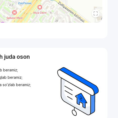
sh juda oson
ib beramiz;
iqlab beramiz;
a so‘zlab beramiz;