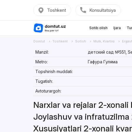
Toshkent
Konsultatsiya
Sotib olish
Ijara
Tu
Domtut
Toshkent
Sotish
Mulk, Kvartira
Ergas
Manzil:
детский сад №551, Se
Metro:
Гафура Гуляма
Topshirish muddati:
Tugatish:
Avtoturargoh:
Narxlar va rejalar 2-xonali
Joylashuv va infratuzilma 
Xususiyatlari 2-xonali kvar