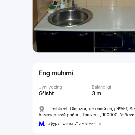
Eng muhimi
Uyni yozing
Balandligi
G'isht
3 m
Toshkent, Olmazor, детский сад №551, Seb
Алмазарский район, Ташкент, 100000, Узбеки
Гафура Гуляма
715 м 9 мин