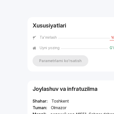
Reklama
Xususiyatlari
Ta'mirlash
Y
Uyni yozing
G'
Parametrlarni ko'rsatish
Joylashuv va infratuzilma
Shahar:
Toshkent
Tuman:
Olmazor