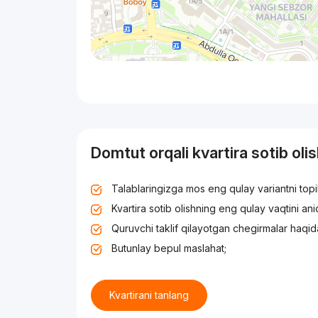
Domtut orqali kvartira sotib oli
Talablaringizga mos eng qulay variantni top
Kvartira sotib olishning eng qulay vaqtini an
Quruvchi taklif qilayotgan chegirmalar haqid
Butunlay bepul maslahat;
Kvartirani tanlang