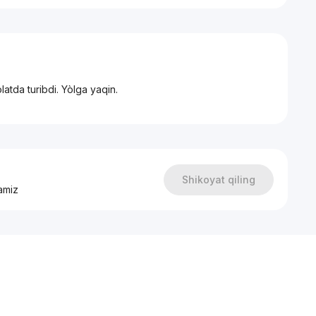
atda turibdi. Yòlga yaqin.
Shikoyat qiling
amiz