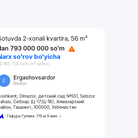
Sotuvda 2-xonali kvartira, 56 m²
dan
793 000 000
soʻm
Narx so'rov bo'yicha
4 160 714
soʻm
m² uchun
Ergashovsardor
E
Rieltor
oshkent, Olmazor, детский сад №551, Sebzor
ahasi, Себзар (Ц-17/Ц-18), Алмазарский
айон, Ташкент, 100000, Узбекистан
Гафура Гуляма
715 м 9 мин