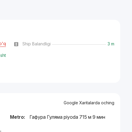
o'q
Ship Balandligi
3 m
isht
Google Xaritalarda oching
Metro:
Гафура Гуляма piyoda 715 м 9 мин