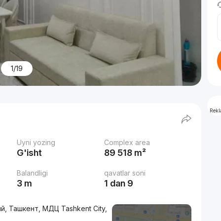
1/19
Rek
Uyni yozing
Complex area
G'isht
89 518 m²
Balandligi
qavatlar soni
3 m
1 dan 9
й, Ташкент, МДЦ Tashkent City,