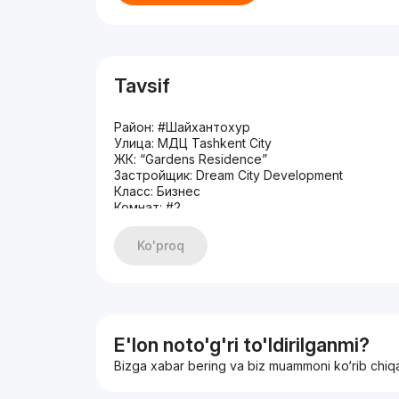
Tavsif
Район: #Шайхантохур
Улица: МДЦ Tashkent City
ЖК: “Gardens Residence”
Застройщик: Dream City Development
Класс: Бизнес
Комнат: #2
Этаж: 1
Этажность: 9
Ko'proq
Площадь: 45м2
Сан.узел: совмещенный
Состояние: евролюкс / мебель и техника
Отопление: Индивидуальный котёл для пода
Материал стен: кирпич
Срок сдачи в эксплуатацию - блок в комплек
E'lon noto'g'ri to'ldirilganmi?
Цена 177.000у.е.
Bizga xabar bering va biz muammoni ko‘rib chiq