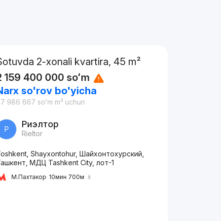
Sotuvda 2-xonali kvartira, 45 m²
2 159 400 000
soʻm
Narx so'rov bo'yicha
47 986 667
soʻm
m² uchun
Риэлтор
Р
Rieltor
oshkent, Shayxontohur, Шайхонтохурский,
ашкент, МДЦ Tashkent City, лот-1
М.Пахтакор
10мин 700м