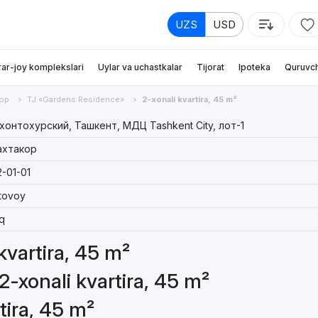
UZS
USD
rar-joy komplekslari
Uylar va uchastkalar
Tijorat
Ipoteka
Quruvch
ор
TJ «Gardens Residence»
2-xonali kvartira, 45 m²
онтохурский, Ташкент, МДЦ Tashkent City, лот-1
ахтакор
-01-01
tovoy
q
 kvartira, 45 m²
2-xonali kvartira, 45 m²
tira, 45 m²