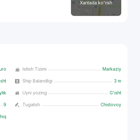
Xaritada ko'rish
uro
Isitish Tizimi
Markaziy
isht
Ship Balandligi
3 m
ylik
Uyni yozing
G'isht
9
Tugatish
Chistovoy
hiq