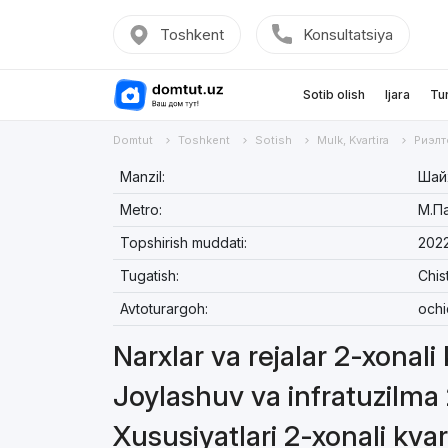
Toshkent
Konsultatsiya
Sotib olish
Ijara
Tu
Domtut
Toshkent
Sotish
Mulk, Kvartira
Риэлт
Manzil:
Шайх
Metro:
М.П
Topshirish muddati:
2022
Tugatish:
Chis
Avtoturargoh:
ochi
Narxlar va rejalar 2-xonali
Joylashuv va infratuzilma 
Xususiyatlari 2-xonali kvar