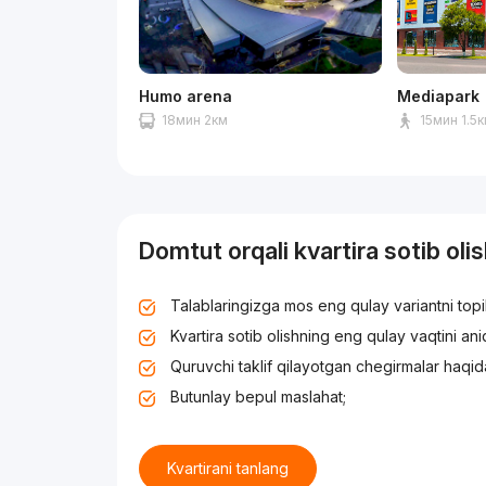
Humo arena
Mediapark
18мин 2км
15мин 1.5
Domtut orqali kvartira sotib oli
Talablaringizga mos eng qulay variantni top
Kvartira sotib olishning eng qulay vaqtini an
Quruvchi taklif qilayotgan chegirmalar haqid
Butunlay bepul maslahat;
Kvartirani tanlang