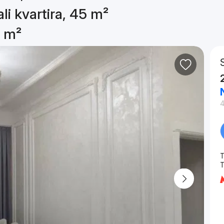
li kvartira, 45 m²
5 m²
T
Т