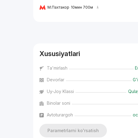
М.Пахтакор
10мин 700м
Reklama
Xususiyatlari
Ta'mirlash
E
Devorlar
G'
Uy-Joy Klassi
Qula
Binolar soni
Avtoturargoh
oc
Parametrlarni ko'rsatish