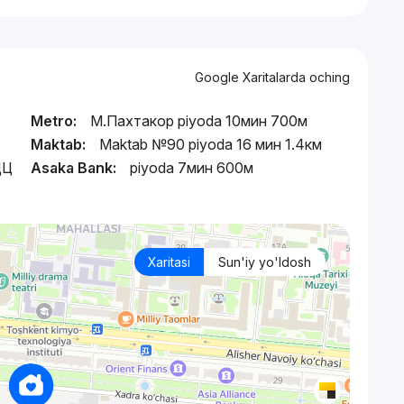
Google Xaritalarda oching
Metro:
М.Пахтакор piyoda 10мин 700м
Maktab:
Maktab №90 piyoda 16 мин 1.4км
ДЦ
Asaka Bank:
piyoda 7мин 600м
Xaritasi
Sun'iy yo'ldosh