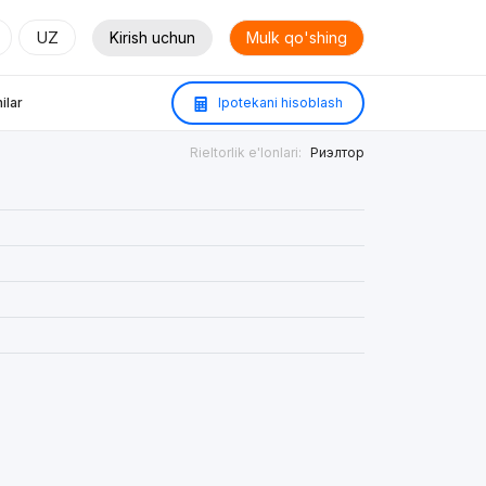
UZ
Kirish uchun
Mulk qo'shing
ilar
Ipotekani hisoblash
Rieltorlik e'lonlari:
Риэлтор