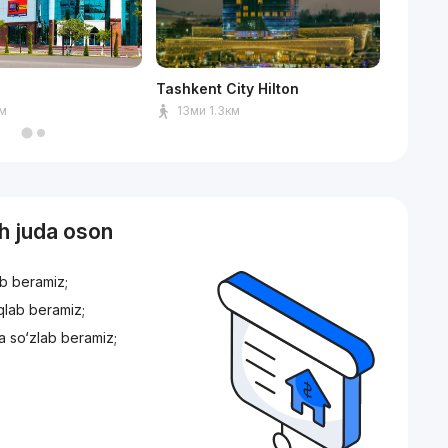
Tashkent City Hilton
Tashken
км
13ми 1.3км
14ми
sh juda oson
ib beramiz;
iqlab beramiz;
a so‘zlab beramiz;