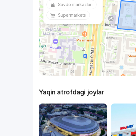
Savdo markazlari
Supermarkets
Yaqin atrofdagi joylar