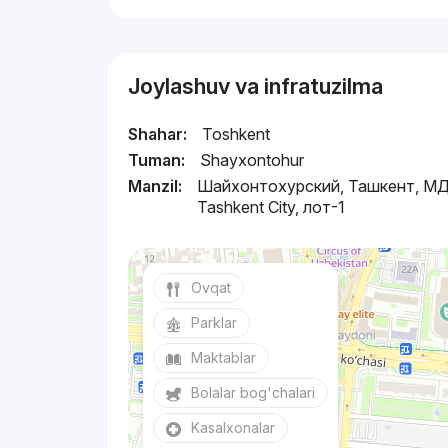
Joylashuv va infratuzilma
Shahar:
Toshkent
Tuman:
Shayxontohur
Manzil:
Шайхонтохурский, Ташкент, М
Tashkent City, лот-1
Ovqat
Parklar
Maktablar
Bolalar bog'chalari
Kasalxonalar