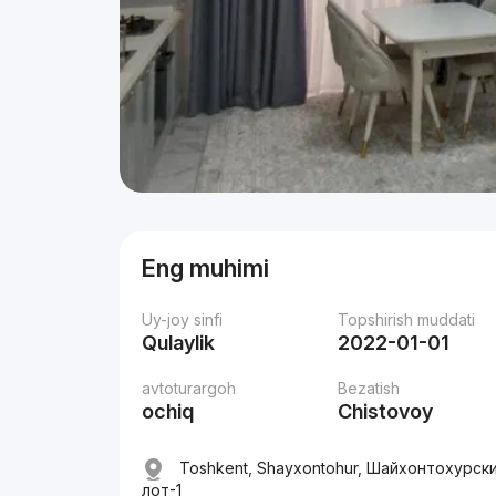
Eng muhimi
Uy-joy sinfi
Topshirish muddati
Qulaylik
2022-01-01
avtoturargoh
Bezatish
ochiq
Chistovoy
Toshkent, Shayxontohur, Шайхонтохурски
лот-1