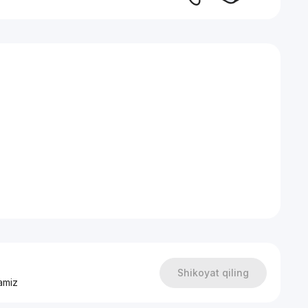
чи горячей воды и отопления в квартире
се сдан.
Shikoyat qiling
amiz