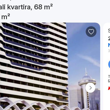
li kvartira, 68 m²
8 m²
3
T