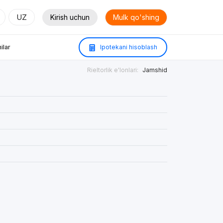
UZ
Kirish uchun
Mulk qo'shing
ilar
Ipotekani hisoblash
Rieltorlik e'lonlari:
Jamshid