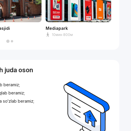
sjidi
Mediapark
Humo a
10мин 800м
8мин
sh juda oson
ib beramiz;
iqlab beramiz;
a so‘zlab beramiz;