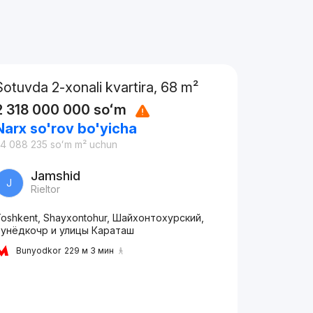
Sotuvda 2-xonali kvartira, 68 m²
2 318 000 000
soʻm
Narx so'rov bo'yicha
4 088 235
soʻm
m² uchun
Jamshid
J
Rieltor
oshkent, Shayxontohur, Шайхонтохурский,
Бунёдкочр и улицы Караташ
Bunyodkor
229 м 3 мин