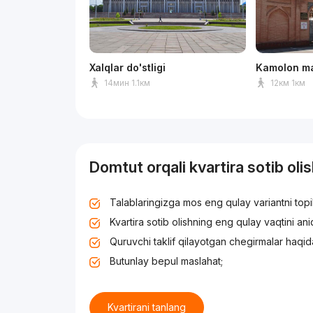
Xalqlar do'stligi
Kamolon ma
14мин 1.1км
12км 1км
Domtut orqali kvartira sotib oli
Talablaringizga mos eng qulay variantni top
Kvartira sotib olishning eng qulay vaqtini an
Quruvchi taklif qilayotgan chegirmalar haqid
Butunlay bepul maslahat;
Kvartirani tanlang