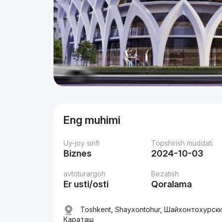
Eng muhimi
Uy-joy sinfi
Topshirish muddati
Biznes
2024-10-03
avtoturargoh
Bezatish
Er usti/osti
Qoralama
Toshkent, Shayxontohur, Шайхонтохурск
Караташ