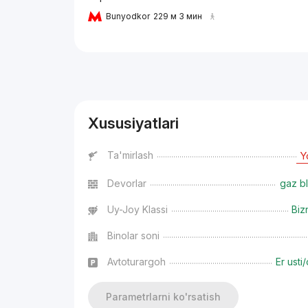
Bunyodkor
229 м 3 мин
Reklama
Xususiyatlari
Ta'mirlash
Y
Devorlar
gaz bl
Uy-Joy Klassi
Biz
Binolar soni
Avtoturargoh
Er usti/
Parametrlarni ko'rsatish