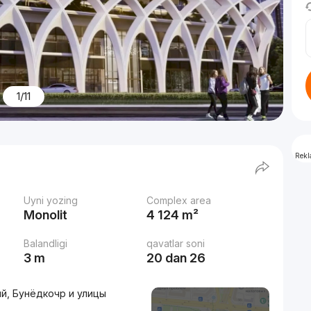
1/11
Rek
Uyni yozing
Complex area
Monolit
4 124 m²
Balandligi
qavatlar soni
3 m
20 dan 26
ий, Бунёдкочр и улицы