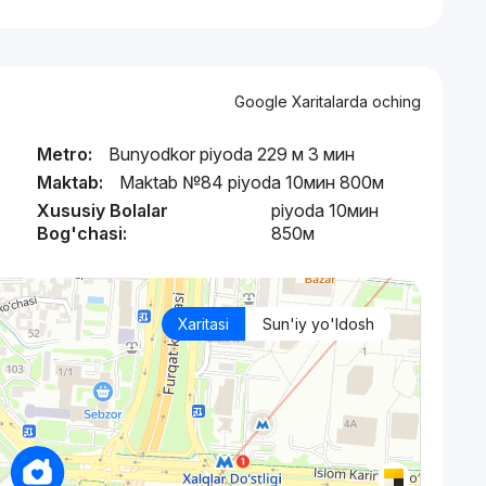
Google Xaritalarda oching
Metro:
Bunyodkor piyoda 229 м 3 мин
Maktab:
Maktab №84 piyoda 10мин 800м
Xususiy Bolalar
piyoda 10мин
Bog'chasi:
850м
Xaritasi
Sun'iy yo'ldosh