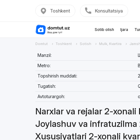
Toshkent
Konsultatsiya
Sotib olish
Ijara
Tu
Domtut
Toshkent
Sotish
Mulk, Kvartira
Jamsh
Manzil:
Metro:
Topshirish muddati:
Tugatish:
Avtoturargoh:
o
Narxlar va rejalar 2-xonali
Joylashuv va infratuzilma 
Xususiyatlari 2-xonali kvar