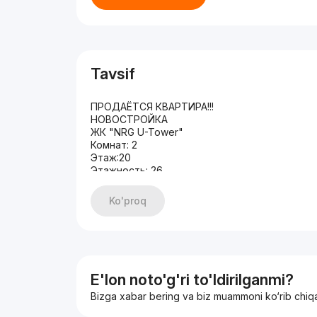
Tavsif
ПРОДАЁТСЯ КВАРТИРА!!!
НОВОСТРОЙКА
ЖК "NRG U-Tower"
Комнат: 2
Этаж:20
Этажность: 26
ОБЩАЯ ПЛОЩАДЬ: 68кв.м
СОСТОЯНИЕ: предчистовая отделка
Ko'proq
Вид на Ташкент сити.
Подземная парковка подарок
Адрес: Шайхантахурский район
Ориентир: Дружба Народов
Цена: 190000 у.е мини тогр
Агентство недвижимости: „JZ STAR ESTATE”
E'lon noto'g'ri to'ldirilganmi?
График работы; от 10:00 до 19:00.
Bizga xabar bering va biz muammoni ko‘rib chiq
Дополнительная информация по
Номеру +998910107779