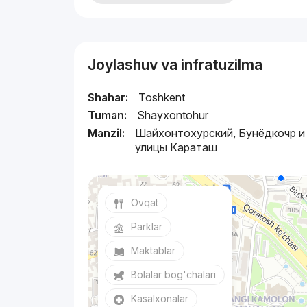
Joylashuv va infratuzilma
Shahar:
Toshkent
Tuman:
Shayxontohur
Manzil:
Шайхонтохурский, Бунёдкочр и
улицы Караташ
Ovqat
Parklar
Maktablar
Bolalar bog'chalari
Kasalxonalar