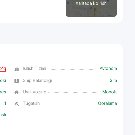
Xaritada ko'rish
o'q
Isitish Tizimi
Avtonom
oki
Ship Balandligi
3 m
nes
Uyni yozing
Monolit
1
Tugatish
Qoralama
osti