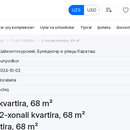
UZS
USD
rar-joy komplekslari
Uylar va uchastkalar
Tijorat
Ipoteka
Quruvch
id
TJ «U-TOWER»
2-xonali kvartira, 68 m²
Шайхонтохурский, Бунёдкочр и улицы Караташ
Bunyodkor
2024-10-03
Qoralama
chiq
 kvartira, 68 m²
2-xonali kvartira, 68 m²
tira, 68 m²