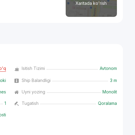
Xaritada ko'rish
o'q
Isitish Tizimi
Avtonom
oki
Ship Balandligi
3 m
nes
Uyni yozing
Monolit
1
Tugatish
Qoralama
osti