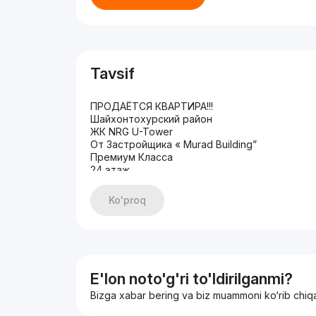
Tavsif
ПРОДАЁТСЯ КВАРТИРА!!!
Шайхонтохурский район
ЖК NRG U-Tower
От Застройщика « Murad Building”
Премиум Класса
24 этаж
26 этажей
Общая площадь: 45 квадратов
Ko'proq
Состояние: Коробка
Цена: 132.000 у.е старт
Агентство недвижимости: „JZ STAR ESTATE”
График работы; от 10:00 до 19:00.
Если не отвечают на звонки напишите пожалу
Благодарим за понимание.
E'lon noto'g'ri to'ldirilganmi?
realestate_Jamshid
Bizga xabar bering va biz muammoni ko‘rib chiq