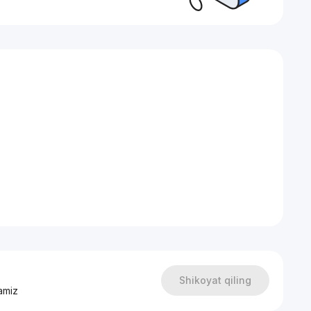
йста по Telegram!
Shikoyat qiling
amiz