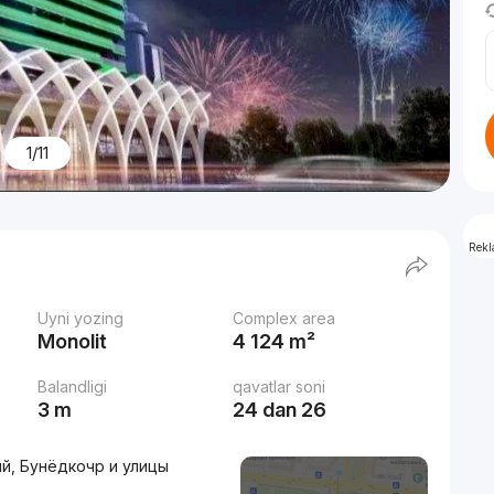
1/11
Rek
Uyni yozing
Complex area
Monolit
4 124 m²
Balandligi
qavatlar soni
3 m
24 dan 26
ий, Бунёдкочр и улицы