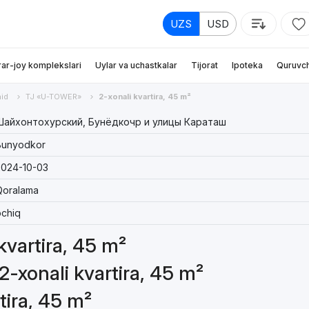
UZS
USD
rar-joy komplekslari
Uylar va uchastkalar
Tijorat
Ipoteka
Quruvch
id
TJ «U-TOWER»
2-xonali kvartira, 45 m²
Шайхонтохурский, Бунёдкочр и улицы Караташ
Bunyodkor
2024-10-03
Qoralama
chiq
 kvartira, 45 m²
2-xonali kvartira, 45 m²
tira, 45 m²