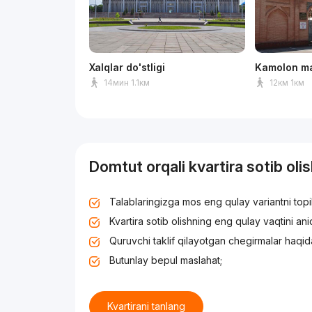
Xalqlar do'stligi
Kamolon ma
14мин 1.1км
12км 1км
Domtut orqali kvartira sotib oli
Talablaringizga mos eng qulay variantni top
Kvartira sotib olishning eng qulay vaqtini an
Quruvchi taklif qilayotgan chegirmalar haqid
Butunlay bepul maslahat;
Kvartirani tanlang