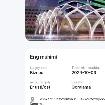
Eng muhimi
Uy-joy sinfi
Topshirish muddati
Biznes
2024-10-03
avtoturargoh
Bezatish
Er usti/osti
Qoralama
Toshkent, Shayxontohur, Шайхонтохурск
Караташ