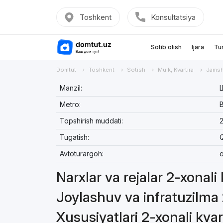
Toshkent
Konsultatsiya
Sotib olish
Ijara
Tu
Domtut
Toshkent
Sotish
Mulk, Kvartira
Jamsh
Manzil:
Metro:
Topshirish muddati:
Tugatish:
Avtoturargoh:
o
Narxlar va rejalar 2-xonali
Joylashuv va infratuzilma 
Xususiyatlari 2-xonali kvar