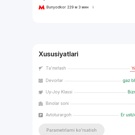
Bunyodkor
229 м 3 мин
Reklama
Xususiyatlari
Ta'mirlash
Y
Devorlar
gaz bl
Uy-Joy Klassi
Biz
Binolar soni
Avtoturargoh
Er usti/
Parametrlarni ko'rsatish