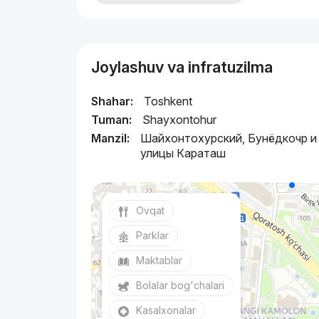
Joylashuv va infratuzilma
Shahar:
Toshkent
Tuman:
Shayxontohur
Manzil:
Шайхонтохурский, Бунёдкочр и
улицы Караташ
Ovqat
Parklar
Maktablar
Bolalar bog'chalari
Kasalxonalar