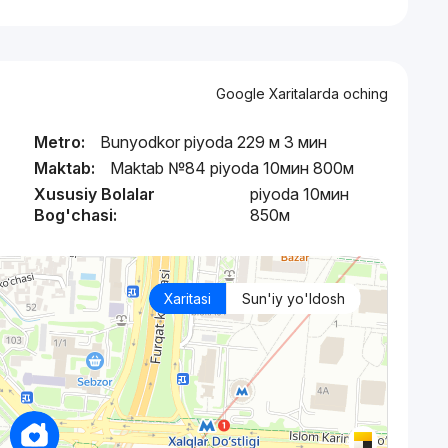
Google Xaritalarda oching
Metro:
Bunyodkor piyoda 229 м 3 мин
Maktab:
Maktab №84 piyoda 10мин 800м
Xususiy Bolalar
piyoda 10мин
Bog'chasi:
850м
Xaritasi
Sun'iy yo'ldosh