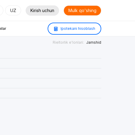
UZ
Kirish uchun
Mulk qo'shing
ilar
Ipotekani hisoblash
Rieltorlik e'lonlari:
Jamshid