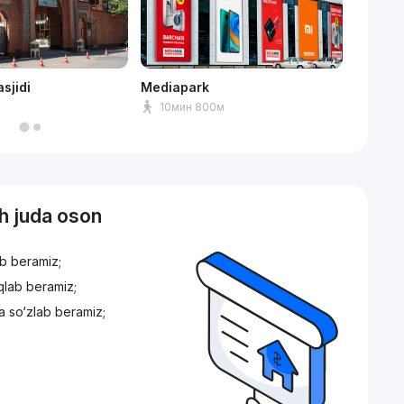
sjidi
Mediapark
Humo a
10мин 800м
8мин
sh juda oson
ib beramiz;
iqlab beramiz;
a so‘zlab beramiz;