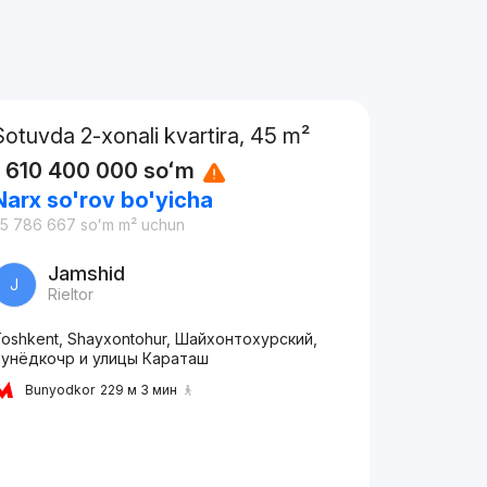
Sotuvda 2-xonali kvartira, 45 m²
1 610 400 000
soʻm
Narx so'rov bo'yicha
35 786 667
soʻm
m² uchun
Jamshid
J
Rieltor
oshkent, Shayxontohur, Шайхонтохурский,
Бунёдкочр и улицы Караташ
Bunyodkor
229 м 3 мин