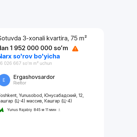
Sotuvda 3-xonali kvartira, 75 m²
dan
1 952 000 000
soʻm
Narx so'rov bo'yicha
26 026 667
soʻm
m² uchun
Ergashovsardor
E
Rieltor
oshkent, Yunusobod, Юнусабадский, 12,
ашгар (Ц-4) массив, Кашгар (Ц-4)
Yunus Rajabiy
845 м 11 мин