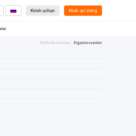
Kirish uchun
Mulk qo'shing
ilar
Rieltorlik e'lonlari:
Ergashovsardor