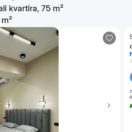
li kvartira, 75 m²
5 m²
T
К