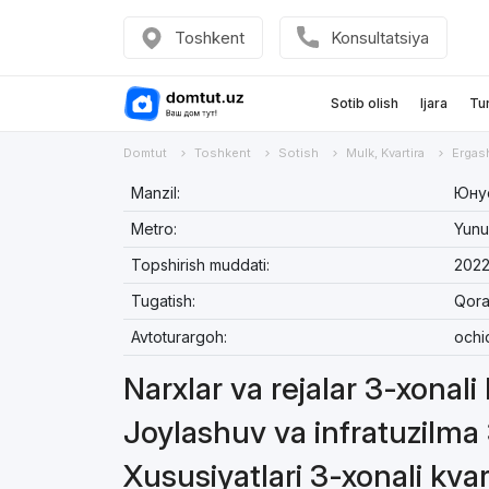
Toshkent
Konsultatsiya
Sotib olish
Ijara
Tu
Domtut
Toshkent
Sotish
Mulk, Kvartira
Ergas
Manzil:
Юнус
Metro:
Yunu
Topshirish muddati:
2022
Tugatish:
Qora
Avtoturargoh:
ochi
Narxlar va rejalar 3-xonali
Joylashuv va infratuzilma 
Xususiyatlari 3-xonali kvar