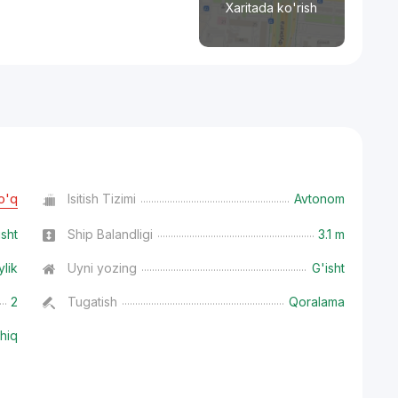
Xaritada ko'rish
o'q
Isitish Tizimi
Avtonom
isht
Ship Balandligi
3.1 m
ylik
Uyni yozing
G'isht
2
Tugatish
Qoralama
hiq