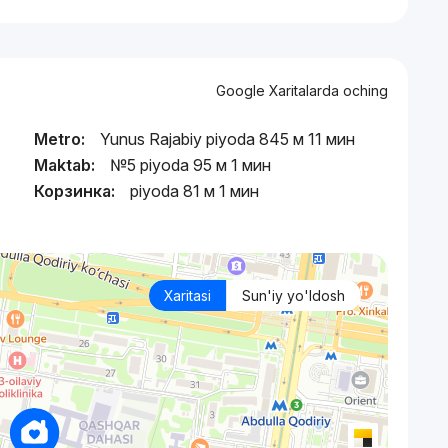
Google Xaritalarda oching
Metro:
Yunus Rajabiy piyoda 845 м 11 мин
Maktab:
№5 piyoda 95 м 1 мин
)
Корзинка:
piyoda 81 м 1 мин
Xaritasi
Sun'iy yo'ldosh