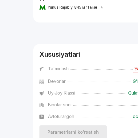
Yunus Rajabiy
845 м 11 мин
Reklama
Xususiyatlari
Ta'mirlash
Y
Devorlar
G'
Uy-Joy Klassi
Qula
Binolar soni
Avtoturargoh
oc
Parametrlarni ko'rsatish