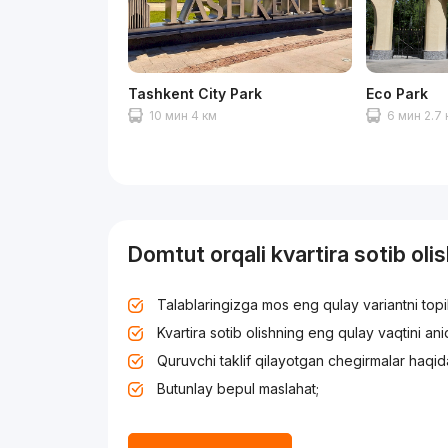
Tashkent City Park
Eco Park
10 мин 4 км
6 мин 2.7
Domtut orqali kvartira sotib oli
Talablaringizga mos eng qulay variantni top
Kvartira sotib olishning eng qulay vaqtini an
Quruvchi taklif qilayotgan chegirmalar haqid
Butunlay bepul maslahat;