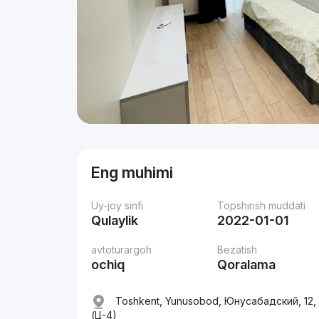
Eng muhimi
Uy-joy sinfi
Topshirish muddati
Qulaylik
2022-01-01
avtoturargoh
Bezatish
ochiq
Qoralama
Toshkent, Yunusobod, Юнусабадский, 12,
(Ц-4)