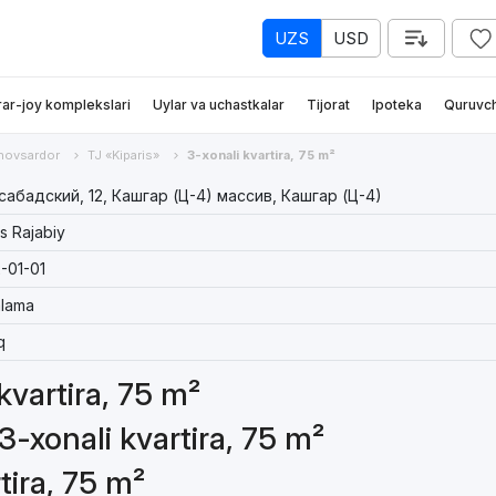
UZS
USD
rar-joy komplekslari
Uylar va uchastkalar
Tijorat
Ipoteka
Quruvch
hovsardor
TJ «Kiparis»
3-xonali kvartira, 75 m²
абадский, 12, Кашгар (Ц-4) массив, Кашгар (Ц-4)
s Rajabiy
-01-01
lama
q
 kvartira, 75 m²
3-xonali kvartira, 75 m²
tira, 75 m²