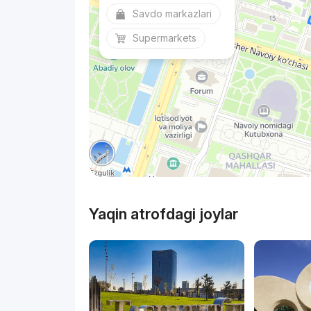
Savdo markazlari
Supermarkets
Yaqin atrofdagi joylar