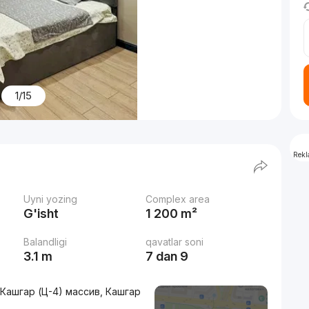
1/15
Rek
Uyni yozing
Complex area
G'isht
1 200 m²
Balandligi
qavatlar soni
3.1 m
7 dan 9
 Кашгар (Ц-4) массив, Кашгар