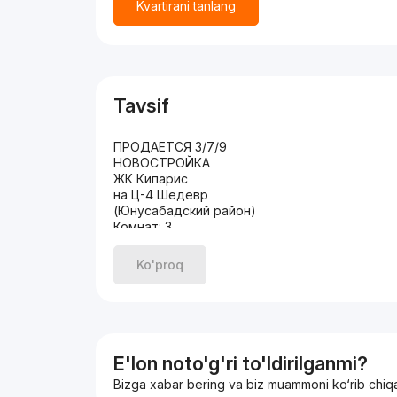
Kvartirani tanlang
Tavsif
ПРОДАЕТСЯ 3/7/9
НОВОСТРОЙКА
ЖК Кипарис
на Ц-4 Шедевр
(Юнусабадский район)
Комнат: 3
Этаж: 7
Этажность: 9
Ko'proq
Общая площадь: 75м2
Состояние: евроремонт
С МЕБЕЛЬЮ И ТЕХНИКОЙ
ЦЕНА: 160 000 у.е.
+998935072657.
E'lon noto'g'ri to'ldirilganmi?
Bizga xabar bering va biz muammoni ko‘rib chiq