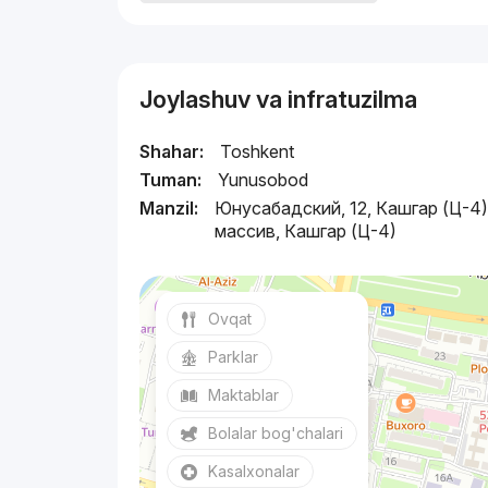
Joylashuv va infratuzilma
Shahar:
Toshkent
Tuman:
Yunusobod
Manzil:
Юнусабадский, 12, Кашгар (Ц-4
массив, Кашгар (Ц-4)
Ovqat
Parklar
Maktablar
Bolalar bog'chalari
Kasalxonalar