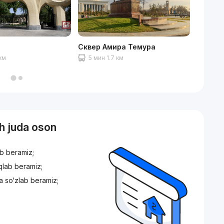
Сквер Амира Темура
Алайск
 км
5 мин 1.7 км
15 ми
sh juda oson
ib beramiz;
iqlab beramiz;
a so‘zlab beramiz;