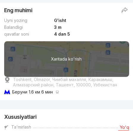
Eng muhimi
Uyni yozing
G'isht
Balandligi
3 m
qavatlar soni
4 dan 5
Xaritada ko'rish
Toshkent, Olmazor, Чимбай махалля, Каракамыш,
Алмазарский район, Ташкент, 100000, Узбекистан
Беруни
1.6 км 6 мин
Reklama
Xususiyatlari
Ta'mirlash
Yo'q