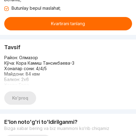
Butunlay bepul maslahat;
Kvartirani tanlang
Tavsif
Район: Олмазор
Кўча: Кора Камиш Тансикбаева-3
Хоналар сони: 4/4/5
Майдони: 84 квм
Балкон: 2х6
Ҳолати: Евро
Баҳоси: 76.000 $
Қўнғироқ қилинг: 935072657
Ko'proq
E'lon noto'g'ri to'ldirilganmi?
Bizga xabar bering va biz muammoni ko‘rib chiqamiz