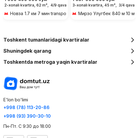
2-xonali kvartira, 62 m²,
4/9 qavat
3-xonali kvartira, 45 m²,
3/4 qavat
Новза
1.7 км 7 мин transportda
Мирзо Улугбек
840 м 10 ми
Toshkent tumanlaridagi kvartiralar
Shuningdek qarang
Toshkentda metroga yaqin kvartiralar
E'lon bo'limi
+998 (78) 113-20-86
+998 (93) 390-30-10
Пн-Пт. С 9:30 до 18:00