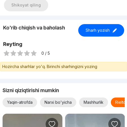
Shikoyat qiling
Ko'rib chiqish va baholash
Sharh yozish
Reyting
0 / 5
Hozircha sharhlar yo'q. Birinchi sharhingizni yozing
Sizni qiziqtirishi mumkin
Yaqin-atrofda
Narxi bo'yicha
Mashhurlik
Rielt