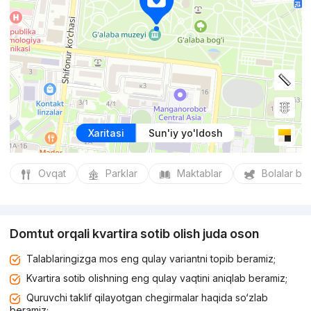
Xaritasi
Sun'iy yo'ldosh
Ovqat
Parklar
Maktablar
Bolalar bo
Domtut orqali kvartira sotib olish juda oson
Talablaringizga mos eng qulay variantni topib beramiz;
Kvartira sotib olishning eng qulay vaqtini aniqlab beramiz;
Quruvchi taklif qilayotgan chegirmalar haqida so‘zlab
beramiz;