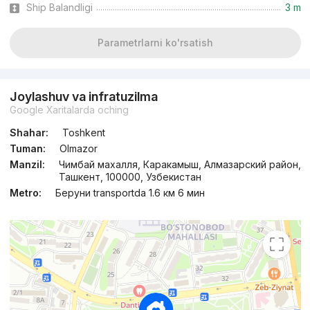
Ship Balandligi
3 m
Parametrlarni ko'rsatish
Joylashuv va infratuzilma
Google Xaritalarda oching
Shahar:
Toshkent
Tuman:
Olmazor
Manzil:
Чимбай махалля, Каракамыш, Алмазарский район,
Ташкент, 100000, Узбекистан
Metro:
Беруни transportda 1.6 км 6 мин