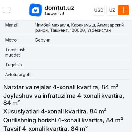
USD
UZ
Manzil:
Чимбай махалля, Каракамыш, Алмазарский
район, Ташкент, 100000, Узбекистан
Metro:
Беруни
Topshirish
muddati:
Tugatish:
Avtoturargoh:
Narxlar va rejalar 4-xonali kvartira, 84 m²
Joylashuv va infratuzilma 4-xonali kvartira,
84 m²
Xususiyatlari 4-xonali kvartira, 84 m²
Qurilishning borishi 4-xonali kvartira, 84 m²
Tavsif 4-xonali kvartira, 84 m²