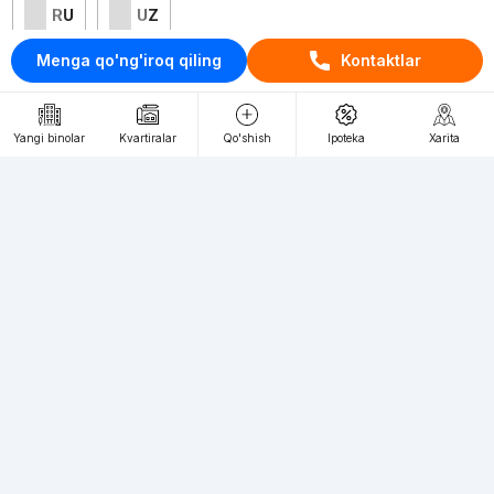
RU
UZ
Menga qo'ng'iroq qiling
Kontaktlar
Kontaktlar
loyiha haqida
Yangi binolar
Kvartiralar
Qo'shish
Ipoteka
Xarita
Webnow © loyihasi
Foydalanish shartlari
Maxfiylik siyosati
Ommaviy taklif
Muassis:
"WEBNOW" MChJ
Manzil:
Toshkent shahri, A.Qahhor ko'chasi, 47-uy
Elektron ommaviy axborot vositalarini ro'yxatdan
o'tkazish:
1649