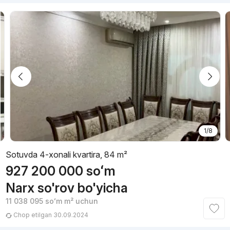
1/8
Sotuvda 4-xonali kvartira, 84 m²
927 200 000
soʻm
Narx so'rov bo'yicha
11 038 095
soʻm
m² uchun
Chop etilgan 30.09.2024