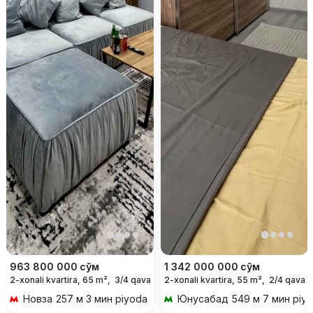
963 800 000
сўм
1 342 000 000
сўм
2-xonali kvartira, 65 m²,
3/4 qavat
2-xonali kvartira, 55 m²,
2/4 qavat
Новза
257 м 3 мин piyoda
Юнусабад
549 м 7 мин piy