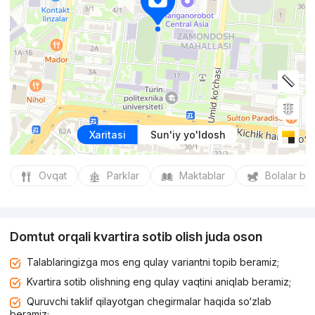
Xaritasi
Sun'iy yo'ldosh
Ovqat
Parklar
Maktablar
Bolalar bo
Domtut orqali kvartira sotib olish juda oson
Talablaringizga mos eng qulay variantni topib beramiz;
Kvartira sotib olishning eng qulay vaqtini aniqlab beramiz;
Quruvchi taklif qilayotgan chegirmalar haqida so‘zlab
beramiz;