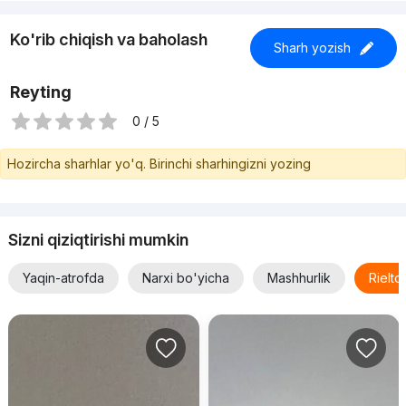
Ko'rib chiqish va baholash
Sharh yozish
Reyting
0 / 5
Hozircha sharhlar yo'q. Birinchi sharhingizni yozing
Sizni qiziqtirishi mumkin
Yaqin-atrofda
Narxi bo'yicha
Mashhurlik
Rielt