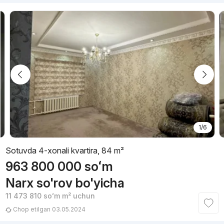
1/6
Sotuvda 4-xonali kvartira, 84 m²
963 800 000
soʻm
Narx so'rov bo'yicha
11 473 810
soʻm
m² uchun
Chop etilgan 03.05.2024