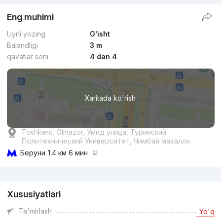
Eng muhimi
Uyni yozing
G'isht
Balandligi
3 m
qavatlar soni
4 dan 4
Xaritada ko'rish
Toshkent, Olmazor, Умид улица, Туринский
Политехнический Университет, Чимбай махалля
Беруни
1.4 км 6 мин
Reklama
Xususiyatlari
Ta'mirlash
Yo'q