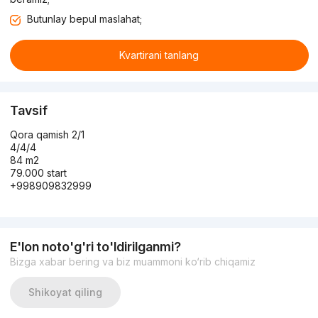
Butunlay bepul maslahat;
Kvartirani tanlang
Tavsif
Qora qamish 2/1
4/4/4
84 m2
79.000 start
+998909832999
E'lon noto'g'ri to'ldirilganmi?
Bizga xabar bering va biz muammoni ko‘rib chiqamiz
Shikoyat qiling