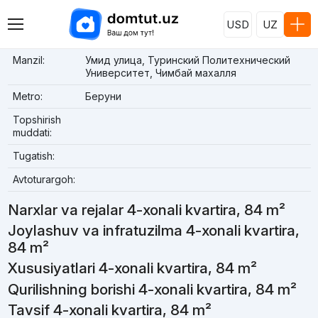
USD
UZ
Manzil:
Умид улица, Туринский Политехнический
Университет, Чимбай махалля
Metro:
Беруни
Topshirish
muddati:
Tugatish:
Avtoturargoh:
Narxlar va rejalar 4-xonali kvartira, 84 m²
Joylashuv va infratuzilma 4-xonali kvartira,
84 m²
Xususiyatlari 4-xonali kvartira, 84 m²
Qurilishning borishi 4-xonali kvartira, 84 m²
Tavsif 4-xonali kvartira, 84 m²