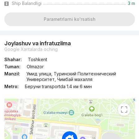
Ship Balandligi
3 m
Parametrlarni ko'rsatish
Joylashuv va infratuzilma
Google Xaritalarda oching
Shahar:
Toshkent
Tuman:
Olmazor
Manzil:
Умид улица, Туринский Политехнический
Университет, Чимбай махалля
Metro:
Беруни transportda 1.4 км 6 мин