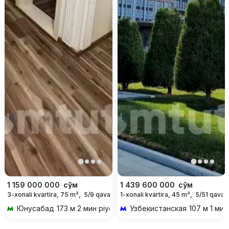
1 159 000 000
сўм
1 439 600 000
сўм
3-xonali kvartira, 75 m²,
5/9 qavat
1-xonali kvartira, 45 m²,
5/51 qavat
Юнусабад
173 м 2 мин piyoda
Узбекистанская
107 м 1 мин