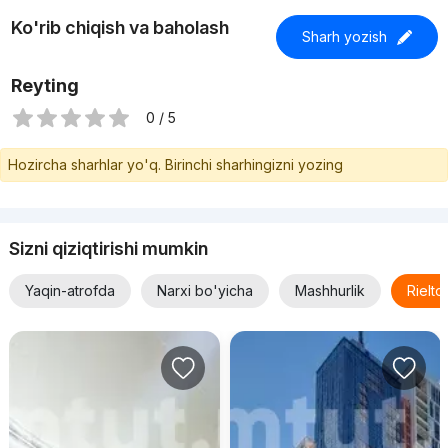
Ko'rib chiqish va baholash
Sharh yozish
Reyting
0 / 5
Hozircha sharhlar yo'q. Birinchi sharhingizni yozing
Sizni qiziqtirishi mumkin
Yaqin-atrofda
Narxi bo'yicha
Mashhurlik
Rielt