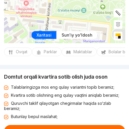
Xaritasi
Sun'iy yo'ldosh
Ovqat
Parklar
Maktablar
Bolalar bo
Domtut orqali kvartira sotib olish juda oson
Talablaringizga mos eng qulay variantni topib beramiz;
Kvartira sotib olishning eng qulay vaqtini aniqlab beramiz;
Quruvchi taklif qilayotgan chegirmalar haqida so‘zlab
beramiz;
Butunlay bepul maslahat;