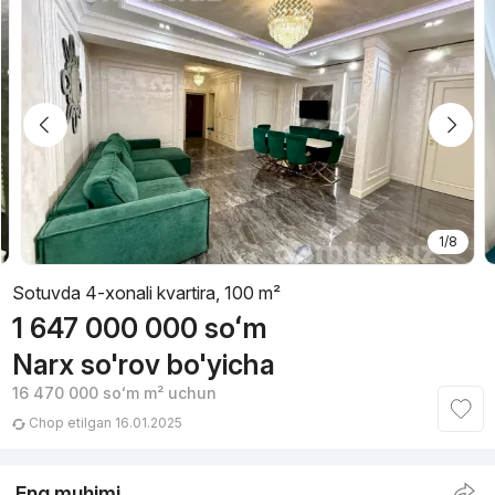
1/8
Sotuvda 4-xonali kvartira, 100 m²
1 647 000 000
soʻm
Narx so'rov bo'yicha
16 470 000
soʻm
m² uchun
Chop etilgan 16.01.2025
Eng muhimi