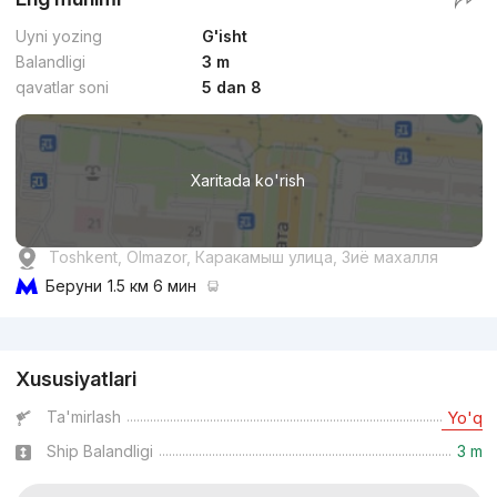
Uyni yozing
G'isht
Balandligi
3 m
qavatlar soni
5 dan 8
Xaritada ko'rish
Toshkent, Olmazor, Каракамыш улица, Зиё махалля
Беруни
1.5 км 6 мин
Reklama
Xususiyatlari
Ta'mirlash
Yo'q
Ship Balandligi
3 m