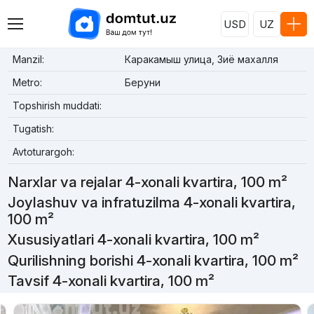
USD
UZ
Manzil:
Каракамыш улица, Зиё махалля
Metro:
Беруни
Topshirish muddati:
Tugatish:
Avtoturargoh:
Narxlar va rejalar 4-xonali kvartira, 100 m²
Joylashuv va infratuzilma 4-xonali kvartira,
100 m²
Xususiyatlari 4-xonali kvartira, 100 m²
Qurilishning borishi 4-xonali kvartira, 100 m²
Tavsif 4-xonali kvartira, 100 m²