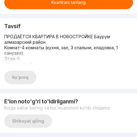
Kvartirani tanlang
Tavsif
ПРОДАЁТСЯ КВАРТИРА В НОВОСТРОЙКЕ Баурум
алмазарский район
Комнат-4 комнаты (кухня, зал, 3 спальни, кладовка, 1
санузел).
Этаж-5
Этажность-8
В идеальном состоянии, с мебелью и техникой
(стиральная, сушильная, посудомойка, духовка,
Ko'proq
холодильник,
в квартире жили
Площадь -100кв м
Цена-135.000 у е
E'lon noto'g'ri to'ldirilganmi?
Риелтор Даврон Присоединяйтесь к каналу недвижимости
Bizga xabar bering va biz muammoni ko‘rib chiqamiz
https://t.me/davron8888
Позвонить мне +998903506888
Shikoyat qiling