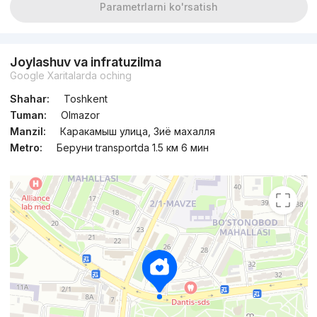
Parametrlarni ko'rsatish
Joylashuv va infratuzilma
Google Xaritalarda oching
Shahar:
Toshkent
Tuman:
Olmazor
Manzil:
Каракамыш улица, Зиё махалля
Metro:
Беруни transportda 1.5 км 6 мин