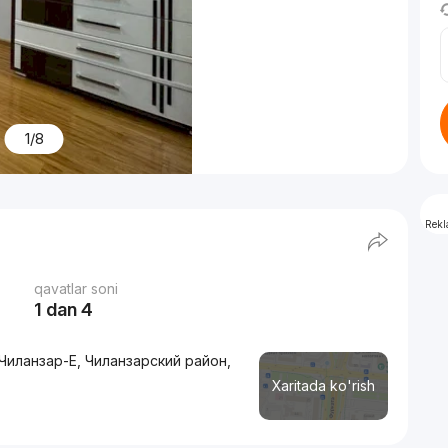
1/8
Rek
qavatlar soni
1 dan 4
 Чиланзар-Е, Чиланзарский район,
Xaritada ko'rish