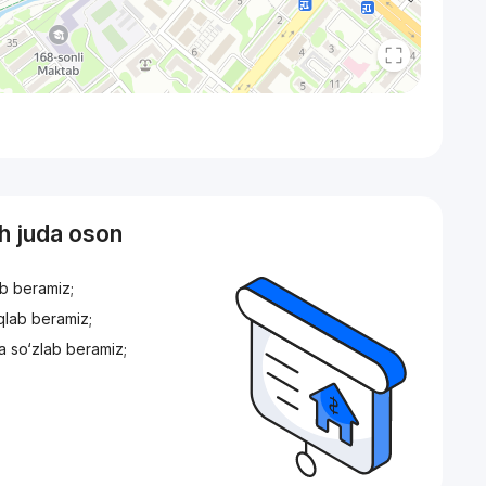
sh juda oson
ib beramiz;
iqlab beramiz;
a so‘zlab beramiz;