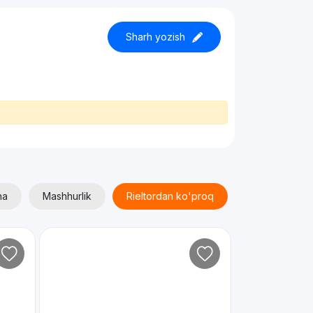
Sharh yozish
ha
Mashhurlik
Rieltordan ko'proq