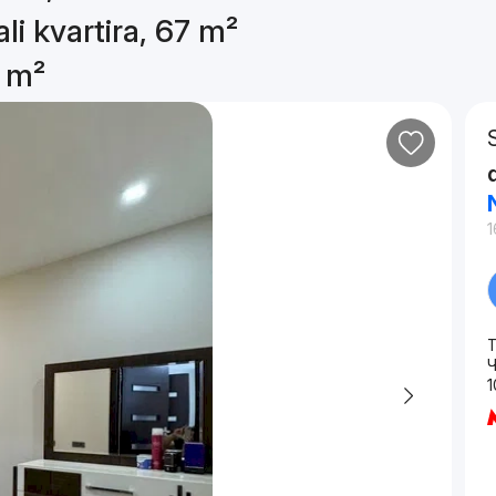
li kvartira, 67 m²
7 m²
1
T
Ч
1