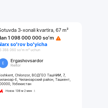
Sotuvda 3-xonali kvartira, 67 m²
dan
1 098 000 000
soʻm
Narx so'rov bo'yicha
6 388 060
soʻm
m² uchun
Ergashovsardor
E
Rieltor
oshkent, Chilonzor, ВОДГЕО ТашНИИ, 7,
иланзар-Е, Чиланзарский район, Ташкент,
00000, Узбекистан
Новза
138 м 2 мин