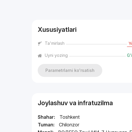
Reklama
Xususiyatlari
Ta'mirlash
Y
Uyni yozing
G'
Parametrlarni ko'rsatish
Joylashuv va infratuzilma
Shahar:
Toshkent
Tuman:
Chilonzor