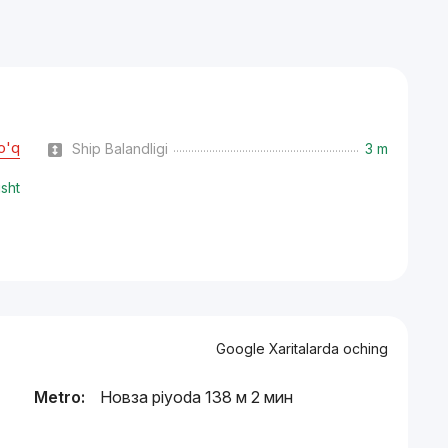
o'q
Ship Balandligi
3 m
isht
Google Xaritalarda oching
Metro:
Новза piyoda 138 м 2 мин