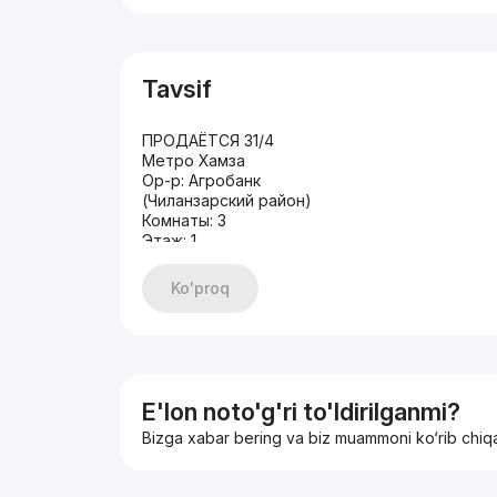
Tavsif
ПРОДАЁТСЯ 31/4
Метро Хамза
Ор-р: Агробанк
(Чиланзарский район)
Комнаты: 3
Этаж: 1
Этажность: 4
Состояние: Евро ремонт
Ko'proq
Общая площадь: 67 кв.м
С-МЕБЕЛЬЮ И ТЕХНИКОЙ
ЦЕНА: 90.000 у.е торг
+998935072657
E'lon noto'g'ri to'ldirilganmi?
Bizga xabar bering va biz muammoni ko‘rib chiq