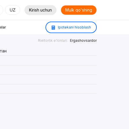
UZ
Kirish uchun
Mulk qo'shing
ilar
Ipotekani hisoblash
Rieltorlik e'lonlari:
Ergashovsardor
тан