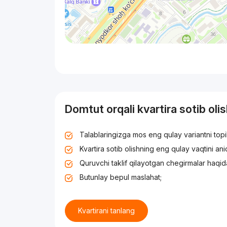
Domtut orqali kvartira sotib oli
Talablaringizga mos eng qulay variantni top
Kvartira sotib olishning eng qulay vaqtini an
Quruvchi taklif qilayotgan chegirmalar haqid
Butunlay bepul maslahat;
Kvartirani tanlang