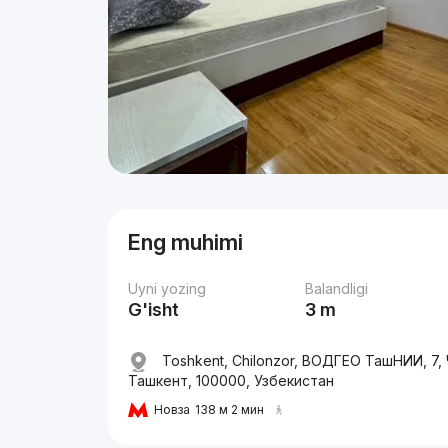
Eng muhimi
Uyni yozing
Balandligi
G'isht
3 m
Toshkent, Chilonzor, ВОДГЕО ТашНИИ, 7,
Ташкент, 100000, Узбекистан
Новза
138 м 2 мин