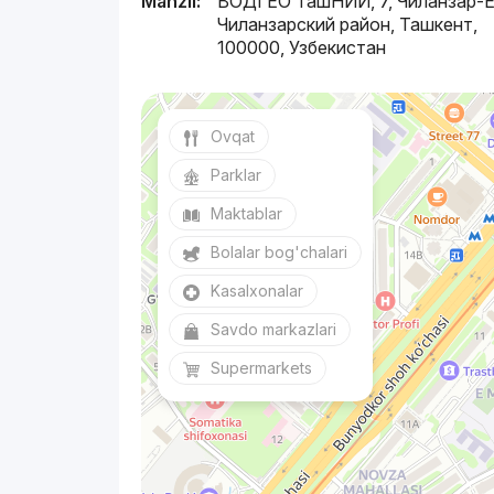
Manzil:
ВОДГЕО ТашНИИ, 7, Чиланзар-Е
Чиланзарский район, Ташкент,
100000, Узбекистан
Ovqat
Parklar
Maktablar
Bolalar bog'chalari
Kasalxonalar
Savdo markazlari
Supermarkets