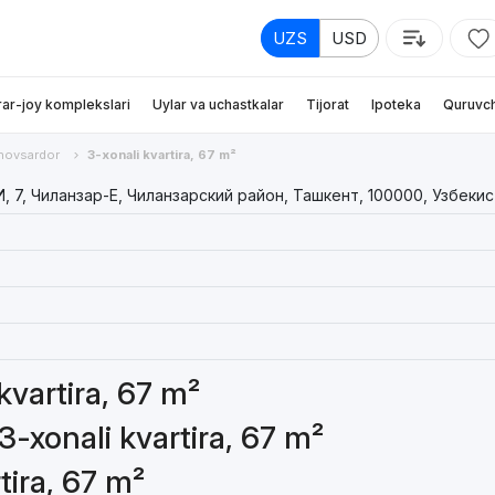
UZS
USD
rar-joy komplekslari
Uylar va uchastkalar
Tijorat
Ipoteka
Quruvch
hovsardor
3-xonali kvartira, 67 m²
7, Чиланзар-Е, Чиланзарский район, Ташкент, 100000, Узбекис
 kvartira, 67 m²
3-xonali kvartira, 67 m²
tira, 67 m²