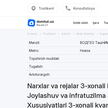
Toshkent
Konsultatsiya
Sotib olish
Ijara
Tu
Domtut
Toshkent
Sotish
Mulk, Kvartira
Ergas
Manzil:
ВОДГЕО ТашНИИ, 
Metro:
Новза
Topshirish muddati:
Tugatish:
Avtoturargoh:
Narxlar va rejalar 3-xonali
Joylashuv va infratuzilma 
Xususiyatlari 3-xonali kvar