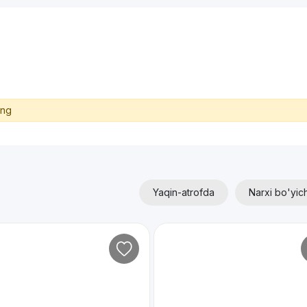
ing
Yaqin-atrofda
Narxi bo'yic