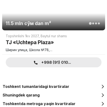
11.5 mln
сўм
dan m²
Topshirilishi 1kv 2027
,
Baytul nur shams
TJ «Uchtepa Plaza»
Ширин улица, Школа №78,…
+998 (91) 010...
Toshkent tumanlaridagi kvartiralar
Shuningdek qarang
Toshkentda metroga yaqin kvartiralar