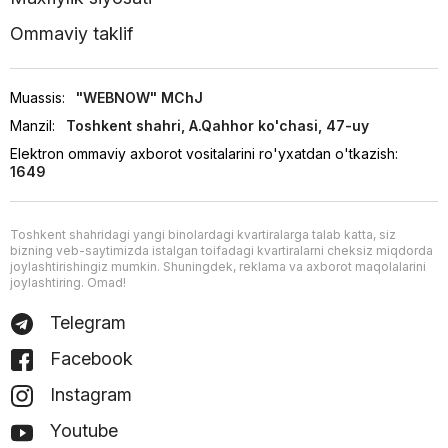
Ommaviy taklif
Muassis:
"WEBNOW" MChJ
Manzil:
Toshkent shahri, A.Qahhor ko'chasi, 47-uy
Elektron ommaviy axborot vositalarini ro'yxatdan o'tkazish:
1649
Toshkent shahridagi yangi binolardagi kvartiralarga talab katta, siz
bizning veb-saytimizda istalgan toifadagi kvartiralarni cheksiz miqdorda
joylashtirishingiz mumkin. Shuningdek, reklama va axborot maqolalarini
joylashtiring. Omad!
Telegram
Facebook
Instagram
Youtube