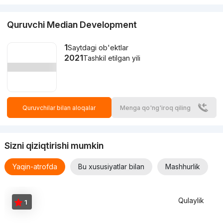
Quruvchi Median Development
1
Saytdagi ob'ektlar
2021
Tashkil etilgan yili
Quruvchilar bilan aloqalar
Menga qo'ng'iroq qiling
Sizni qiziqtirishi mumkin
Yaqin-atrofda
Bu xususiyatlar bilan
Mashhurlik
Qulaylik
1