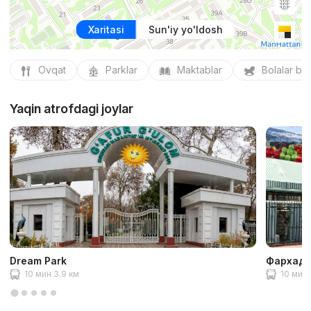
Xaritasi
Sun'iy yo'ldosh
Ovqat
Parklar
Maktablar
Bolalar bo
Yaqin atrofdagi joylar
Dream Park
Фархадс
10 мин 3.9 км
10 мин 