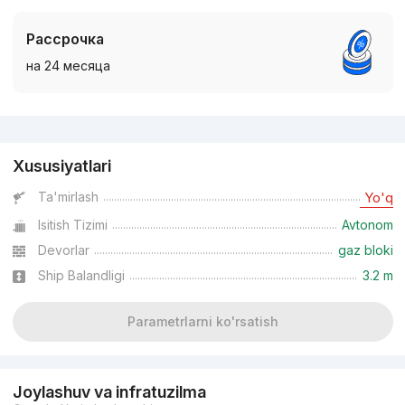
Рассрочка
на 24 месяца
Reklama
Xususiyatlari
Ta'mirlash
Yo'q
Isitish Tizimi
Avtonom
Devorlar
gaz bloki
Ship Balandligi
3.2 m
Parametrlarni ko'rsatish
Joylashuv va infratuzilma