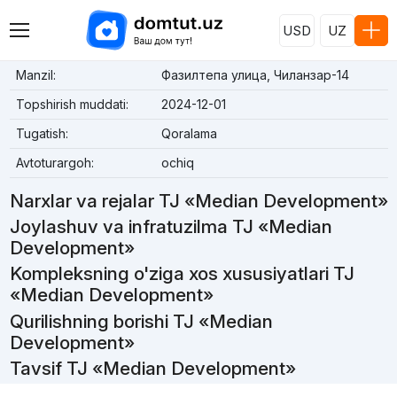
USD
UZ
Manzil:
Фазилтепа улица, Чиланзар-14
Topshirish muddati:
2024-12-01
Tugatish:
Qoralama
Avtoturargoh:
ochiq
Narxlar va rejalar TJ «Median Development»
Joylashuv va infratuzilma TJ «Median
Development»
Kompleksning o'ziga xos xususiyatlari TJ
«Median Development»
Qurilishning borishi TJ «Median
Development»
Tavsif TJ «Median Development»