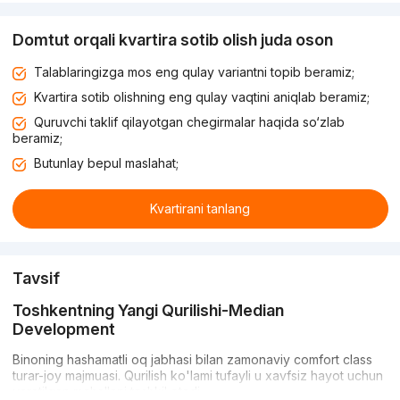
Domtut orqali kvartira sotib olish juda oson
Talablaringizga mos eng qulay variantni topib beramiz;
Kvartira sotib olishning eng qulay vaqtini aniqlab beramiz;
Quruvchi taklif qilayotgan chegirmalar haqida so‘zlab
beramiz;
Butunlay bepul maslahat;
Kvartirani tanlang
Tavsif
Toshkentning Yangi Qurilishi-Median
Development
Binoning hashamatli oq jabhasi bilan zamonaviy comfort class
turar-joy majmuasi. Qurilish ko'lami tufayli u xavfsiz hayot uchun
yaratilgan mahallani tashkil etadi.