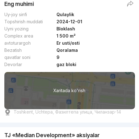
Eng muhimi
Uy-joy sinfi
Qulaylik
Topshirish muddati
2024-12-01
Uyni yozing
Bloklash
Complex area
1 500 m²
avtoturargoh
Er usti/osti
Bezatish
Qoralama
qavatlar soni
9
Devorlar
gaz bloki
Xaritada ko'rish
Toshkent, Uchtepa, Фазилтепа улица, Чиланзар-14
TJ «Median Development» aksiyalar