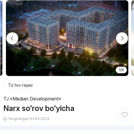
1/8
To'lov rejasi
TJ «Median Development»
Narx so'rov bo'yicha
Yangilangan 01.04.2024