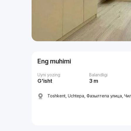
Eng muhimi
Uyni yozing
Balandligi
G'isht
3 m
Toshkent, Uchtepa, Фазылтепа улица, Чи