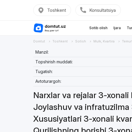
Toshkent
Konsultatsiya
Sotib olish
Ijara
Tu
Domtut
Toshkent
Sotish
Mulk, Kvartira
Temur
Manzil:
Topshirish muddati:
Tugatish:
Avtoturargoh:
Narxlar va rejalar 3-xonali
Joylashuv va infratuzilma 
Xususiyatlari 3-xonali kvar
Qurilishning borishi 3-xona