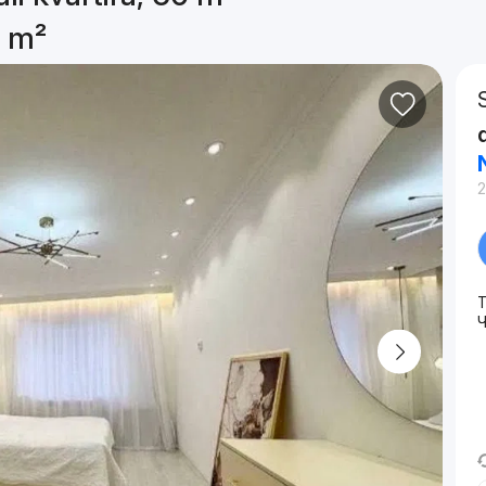
0 m²
2
T
Ч