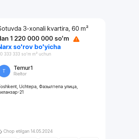
Sotuvda 3-xonali kvartira, 60 m²
dan
1 220 000 000
soʻm
Narx so'rov bo'yicha
0 333 333
soʻm
m² uchun
Temur1
T
Rieltor
oshkent, Uchtepa, Фазылтепа улица,
иланзар-21
Chop etilgan 14.05.2024