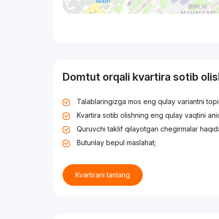
Domtut orqali kvartira sotib oli
Talablaringizga mos eng qulay variantni top
Kvartira sotib olishning eng qulay vaqtini an
Quruvchi taklif qilayotgan chegirmalar haqid
Butunlay bepul maslahat;
Kvartirani tanlang