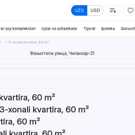
UZS
USD
rar-joy komplekslari
Uylar va uchastkalar
Tijorat
Ipoteka
Quruvch
1
3-xonali kvartira, 60 m²
Фазылтепа улица, Чиланзар-21
 kvartira, 60 m²
3-xonali kvartira, 60 m²
tira, 60 m²
li kvartira, 60 m²