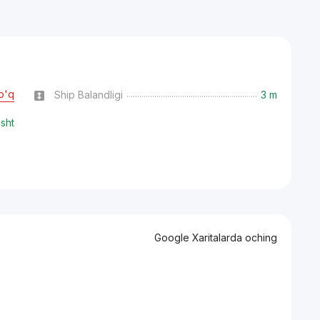
o'q
Ship Balandligi
3 m
isht
Google Xaritalarda oching