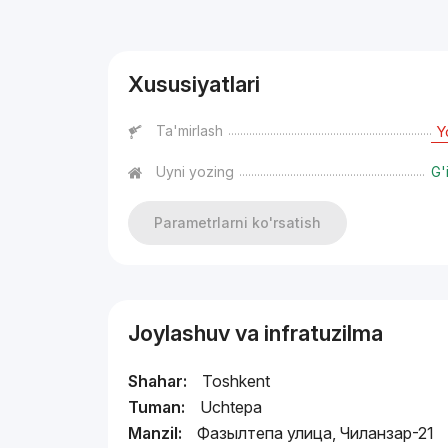
Reklama
Xususiyatlari
Ta'mirlash
Y
Uyni yozing
G'
Parametrlarni ko'rsatish
Joylashuv va infratuzilma
Shahar:
Toshkent
Tuman:
Uchtepa
Manzil:
Фазылтепа улица, Чиланзар-21