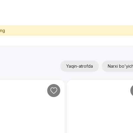
ing
Yaqin-atrofda
Narxi bo'yic