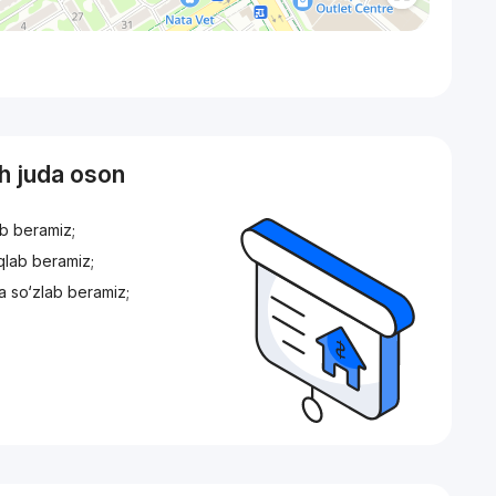
sh juda oson
ib beramiz;
iqlab beramiz;
a so‘zlab beramiz;