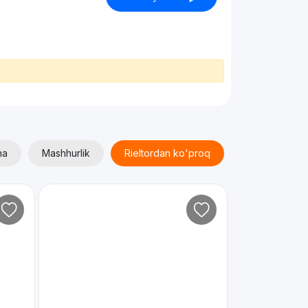
ha
Mashhurlik
Rieltordan ko'proq