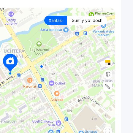
Xaritasi
Sun'iy yo'ldosh