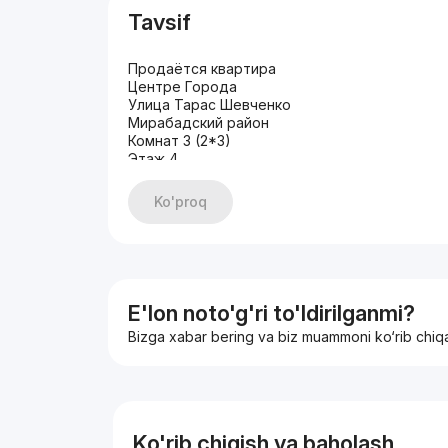
Tavsif
Продаётся квартира
Центре Города
Улица Тарас Шевченко
Мирабадский район
Комнат 3 (2*3)
Этаж 4
Этажность 5
Кирпичный
Ko'proq
Общая площадь 60м2
С мебелью и техникой
Цена 100.000 уе/ Торг
Тел+998909422882
Тел+998976538883
Темур
E'lon noto'g'ri to'ldirilganmi?
https://t.me/TemGav_2882
Bizga xabar bering va biz muammoni ko‘rib chiq
insta/facebook
написать в личку
https://rieltor-temur.taplink.ws
ВСЕ ВАРИАНТЫ АРЕНДЫ ТУТ
https://t.me/TemGav952
ВСЕ ДОМА ТУТ
Ko'rib chiqish va baholash
https://t.me/GTK942