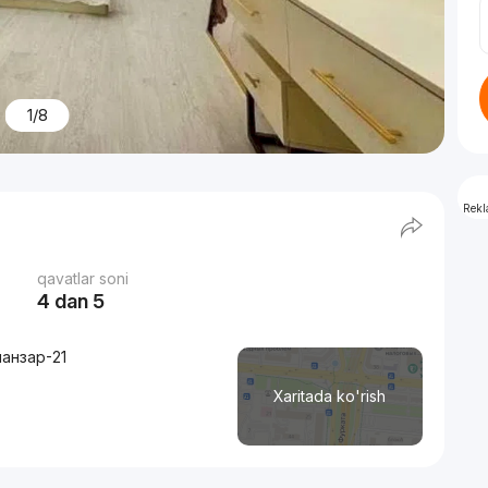
1/8
Rek
qavatlar soni
4 dan 5
ланзар-21
Xaritada ko'rish