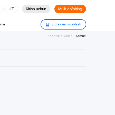
UZ
Kirish uchun
Mulk qo'shing
ilar
Ipotekani hisoblash
Rieltorlik e'lonlari:
Temur1