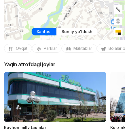
Xaritasi
Sun'iy yo'ldosh
Ovqat
Parklar
Maktablar
Bolalar bo
Yaqin atrofdagi joylar
Rayhon milly taomlar
Korzinka