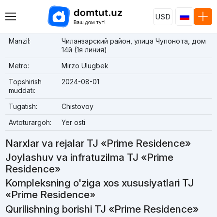
USD
Manzil:
Чиланзарский район, улица Чупонота, дом
14й (1я линия)
Metro:
Mirzo Ulugbek
Topshirish
2024-08-01
muddati:
Tugatish:
Chistovoy
Avtoturargoh:
Yer osti
Narxlar va rejalar TJ «Prime Residence»
Joylashuv va infratuzilma TJ «Prime
Residence»
Kompleksning o'ziga xos xususiyatlari TJ
«Prime Residence»
Qurilishning borishi TJ «Prime Residence»