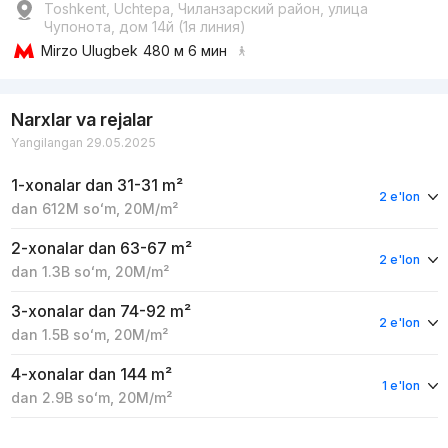
Toshkent, Uchtepa, Чиланзарский район, улица
Чупонота, дом 14й (1я линия)
Mirzo Ulugbek
480 м 6 мин
Narxlar va rejalar
Yangilangan 29.05.2025
1-xonalar
dan 31-31 m²
2 e'lon
dan
612M
soʻm
,
20M
/m²
2-xonalar
dan 63-67 m²
2 e'lon
dan
1.3B
soʻm
,
20M
/m²
3-xonalar
dan 74-92 m²
2 e'lon
dan
1.5B
soʻm
,
20M
/m²
4-xonalar
dan 144 m²
1 e'lon
dan
2.9B
soʻm
,
20M
/m²