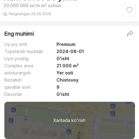
20 000 000
soʻm
m² uchun
Yangilangan 29.05.2025
Eng muhimi
Uy-joy sinfi
Premium
Topshirish muddati
2024-08-01
Uyni yozing
G'isht
Complex area
21 000 m²
avtoturargoh
Yer osti
Bezatish
Chistovoy
qavatlar soni
9
Devorlar
G'isht
Xaritada ko'rish