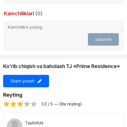
Kamchiliklari
(0)
yuborish
Ko'rib chiqish va baholash TJ «Prime Residence»
Sharh yozish
Reyting
3.3 / 5 — (3ta reyting)
Tashrifchi