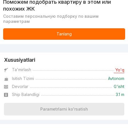
Поможем подобрать квартиру в этом или
похожих ЖК
Составим персональную подборку по вашим
параметрам
Tanlang
Reklama
Xususiyatlari
Ta'mirlash
Yo'q
Isitish Tizimi
Avtonom
Devorlar
G'isht
Ship Balandligi
3.1 m
Parametrlarni ko'rsatish