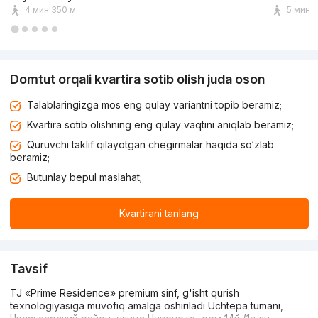
4 мин 350 м
5 мин 
Domtut orqali kvartira sotib olish juda oson
Talablaringizga mos eng qulay variantni topib beramiz;
Kvartira sotib olishning eng qulay vaqtini aniqlab beramiz;
Quruvchi taklif qilayotgan chegirmalar haqida so‘zlab
beramiz;
Butunlay bepul maslahat;
Kvartirani tanlang
Tavsif
TJ «Prime Residence» premium sinf, g'isht qurish
texnologiyasiga muvofiq amalga oshiriladi Uchtepa tumani,