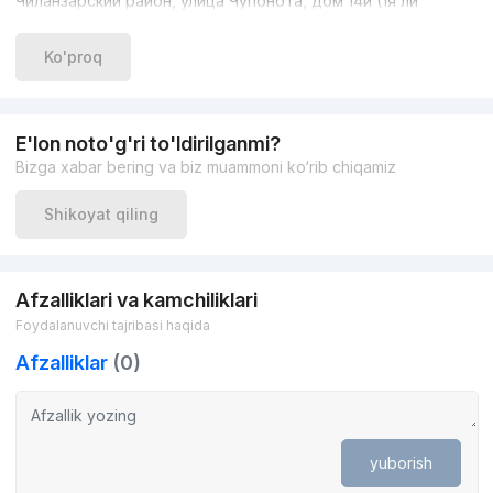
Чиланзарский район, улица Чупонота, дом 14й (1я ли
Ko'proq
E'lon noto'g'ri to'ldirilganmi?
Bizga xabar bering va biz muammoni ko‘rib chiqamiz
Shikoyat qiling
Afzalliklari va kamchiliklari
Foydalanuvchi tajribasi haqida
Afzalliklar
(0)
yuborish