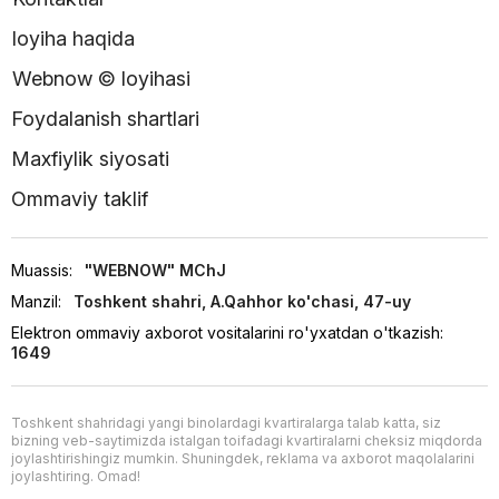
loyiha haqida
Webnow © loyihasi
Foydalanish shartlari
Maxfiylik siyosati
Ommaviy taklif
Muassis:
"WEBNOW" MChJ
Manzil:
Toshkent shahri, A.Qahhor ko'chasi, 47-uy
Elektron ommaviy axborot vositalarini ro'yxatdan o'tkazish:
1649
Toshkent shahridagi yangi binolardagi kvartiralarga talab katta, siz
bizning veb-saytimizda istalgan toifadagi kvartiralarni cheksiz miqdorda
joylashtirishingiz mumkin. Shuningdek, reklama va axborot maqolalarini
joylashtiring. Omad!