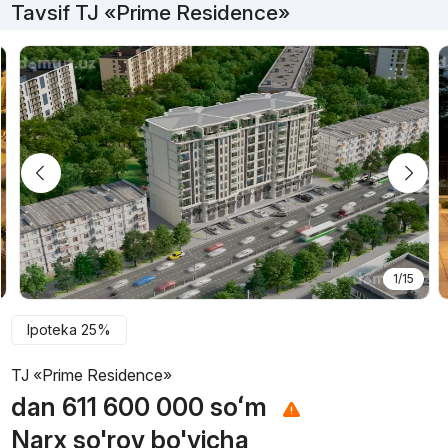
Tavsif TJ «Prime Residence»
1/15
Ipoteka 25%
TJ «Prime Residence»
dan
611 600 000
soʻm
Narx so'rov bo'yicha