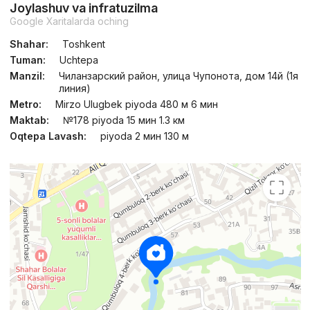
Joylashuv va infratuzilma
Google Xaritalarda oching
Shahar:
Toshkent
Tuman:
Uchtepa
Manzil:
Чиланзарский район, улица Чупонота, дом 14й (1я
линия)
Metro:
Mirzo Ulugbek piyoda 480 м 6 мин
Maktab:
№178 piyoda 15 мин 1.3 км
Oqtepa Lavash:
piyoda 2 мин 130 м