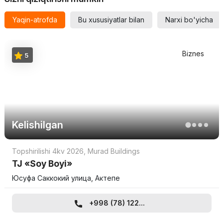
Yaqin-atrofda
Bu xususiyatlar bilan
Narxi bo'yicha
Biznes
5
Kelishilgan
Topshirilishi 4kv 2026
,
Murad Buildings
TJ «Soy Boyi»
Юсуфа Саккокий улица, Актепе
+998 (78) 122...