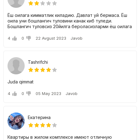
Ёш оилага кимматлик киладию. Давлат уй бермаса. Ёш
оила уни бошлангич туловини канак киб туледи.
Бошлангич туловсиз 20йилга бероласизларми ёш оилага
4
0
22 Avgust 2023
Javob
Tashrifchi
Juda qimmat
4
0
05 May 2023
Javob
Екатерина
Квартиры в жилом комплексе имеют отличную