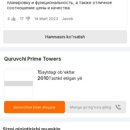
планировку и функциональность, а также отличное
соотношение цены и качества.
3
17
14 Mart 2023
Javob
Hammasini ko'rsatish
Quruvchi Prime Towers
1
Saytdagi ob'ektlar
2010
Tashkil etilgan yili
Quruvchilar bilan aloqalar
Menga qo'ng'iroq qiling
Sizni qiziqtirishi mumkin