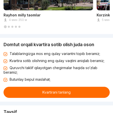
Rayhon milly taomlar
Korzinka
4 мин 350 м
5 мин 
Domtut orqali kvartira sotib olish juda oson
Talablaringizga mos eng qulay variantni topib beramiz;
Kvartira sotib olishning eng qulay vaqtini aniqlab beramiz;
Quruvchi taklif qilayotgan chegirmalar haqida so‘zlab
beramiz;
Butunlay bepul maslahat;
Kvartirani tanlang
Tavsif