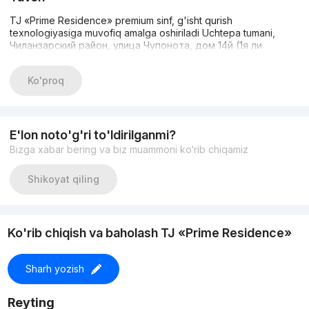
TJ «Prime Residence» premium sinf, g'isht qurish
texnologiyasiga muvofiq amalga oshiriladi Uchtepa tumani,
Чиланзарский район, улица Чупонота, дом 14й (1я ли
Ko'proq
E'lon noto'g'ri to'ldirilganmi?
Bizga xabar bering va biz muammoni ko‘rib chiqamiz
Shikoyat qiling
Ko'rib chiqish va baholash TJ «Prime Residence»
Sharh yozish
Reyting