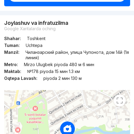
Joylashuv va infratuzilma
Google Xaritalarda oching
Shahar:
Toshkent
Tuman:
Uchtepa
Manzil:
Чиланзарский район, улица Чупонота, дом 14й (1я
линия)
Metro:
Mirzo Ulugbek piyoda 480 м 6 мин
Maktab:
№178 piyoda 15 мин 1.3 км
Oqtepa Lavash:
piyoda 2 мин 130 м