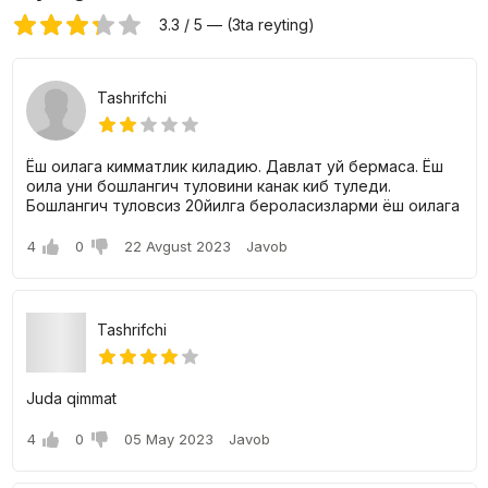
3.3 / 5 — (3ta reyting)
Tashrifchi
Ёш оилага кимматлик киладию. Давлат уй бермаса. Ёш
оила уни бошлангич туловини канак киб туледи.
Бошлангич туловсиз 20йилга бероласизларми ёш оилага
4
0
22 Avgust 2023
Javob
Tashrifchi
Juda qimmat
4
0
05 May 2023
Javob