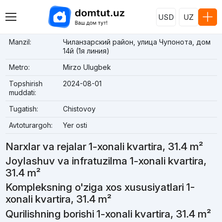
USD
UZ
Manzil:
Чиланзарский район, улица Чупонота, дом
14й (1я линия)
Metro:
Mirzo Ulugbek
Topshirish
2024-08-01
muddati:
Tugatish:
Chistovoy
Avtoturargoh:
Yer osti
Narxlar va rejalar 1-xonali kvartira, 31.4 m²
Joylashuv va infratuzilma 1-xonali kvartira,
31.4 m²
Kompleksning o'ziga xos xususiyatlari 1-
xonali kvartira, 31.4 m²
Qurilishning borishi 1-xonali kvartira, 31.4 m²