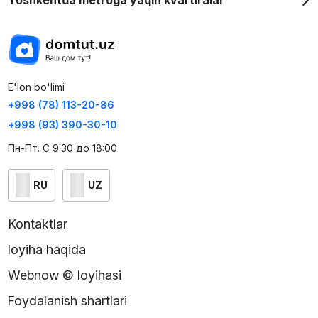
Toshkentda metroga yaqin kvartiralar
E'lon bo'limi
+998 (78) 113-20-86
+998 (93) 390-30-10
Пн-Пт. С 9:30 до 18:00
RU
UZ
Kontaktlar
loyiha haqida
Webnow © loyihasi
Foydalanish shartlari