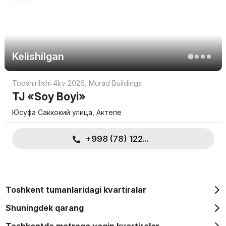
Kelishilgan
Topshirilishi 4kv 2026
,
Murad Buildings
TJ «Soy Boyi»
Юсуфа Саккокий улица, Актепе
+998 (78) 122...
Toshkent tumanlaridagi kvartiralar
Shuningdek qarang