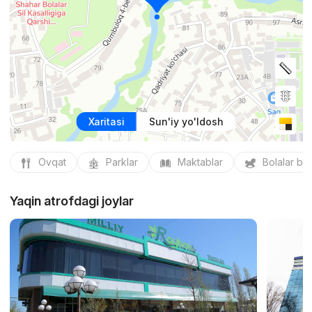
Xaritasi
Sun'iy yo'ldosh
Ovqat
Parklar
Maktablar
Bolalar bo
Yaqin atrofdagi joylar