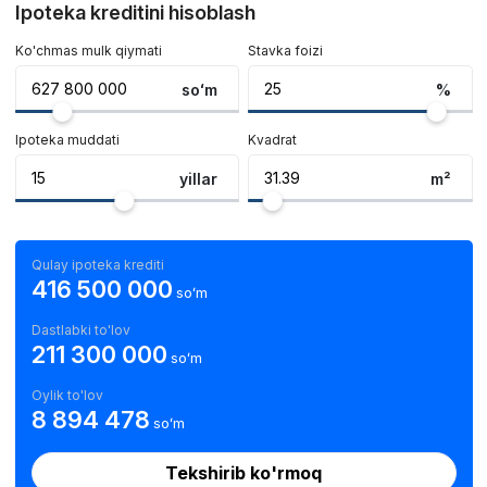
Ipoteka kreditini hisoblash
Ko'chmas mulk qiymati
Stavka foizi
soʻm
%
Ipoteka muddati
Kvadrat
yillar
m²
Qulay ipoteka krediti
416 500 000
soʻm
Dastlabki to'lov
211 300 000
soʻm
Oylik to'lov
8 894 478
soʻm
Tekshirib ko'rmoq