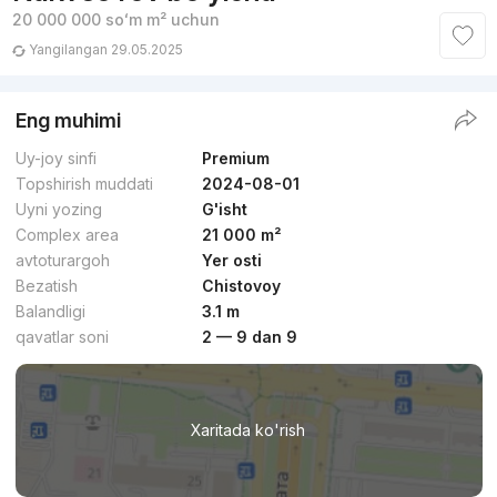
20 000 000
soʻm
m² uchun
Yangilangan 29.05.2025
Eng muhimi
Uy-joy sinfi
Premium
Topshirish muddati
2024-08-01
Uyni yozing
G'isht
Complex area
21 000 m²
avtoturargoh
Yer osti
Bezatish
Chistovoy
Balandligi
3.1 m
qavatlar soni
2 — 9 dan 9
Xaritada ko'rish