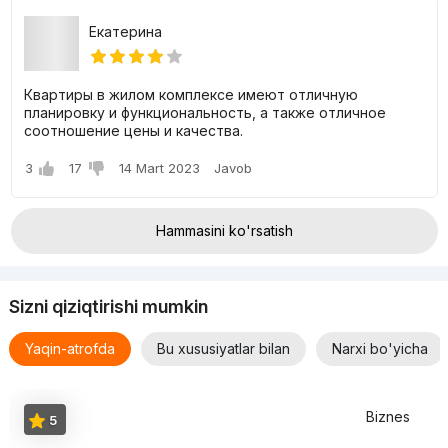
Екатерина
Квартиры в жилом комплексе имеют отличную
планировку и функциональность, а также отличное
соотношение цены и качества.
3
17
14 Mart 2023
Javob
Hammasini ko'rsatish
Sizni qiziqtirishi mumkin
Yaqin-atrofda
Bu xususiyatlar bilan
Narxi bo'yicha
Biznes
5