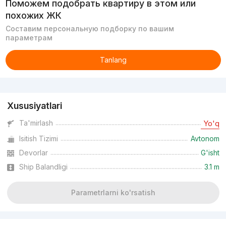
Поможем подобрать квартиру в этом или
похожих ЖК
Составим персональную подборку по вашим
параметрам
Tanlang
Reklama
Xususiyatlari
Ta'mirlash
Yo'q
Isitish Tizimi
Avtonom
Devorlar
G'isht
Ship Balandligi
3.1 m
Parametrlarni ko'rsatish