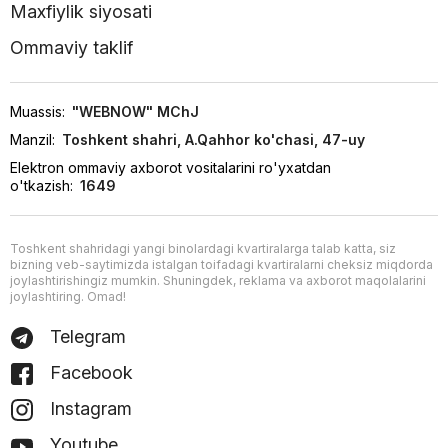
Maxfiylik siyosati
Ommaviy taklif
Muassis:
"WEBNOW" MChJ
Manzil:
Toshkent shahri, A.Qahhor ko'chasi, 47-uy
Elektron ommaviy axborot vositalarini ro'yxatdan
o'tkazish:
1649
Toshkent shahridagi yangi binolardagi kvartiralarga talab katta, siz
bizning veb-saytimizda istalgan toifadagi kvartiralarni cheksiz miqdorda
joylashtirishingiz mumkin. Shuningdek, reklama va axborot maqolalarini
joylashtiring. Omad!
Telegram
Facebook
Instagram
Youtube