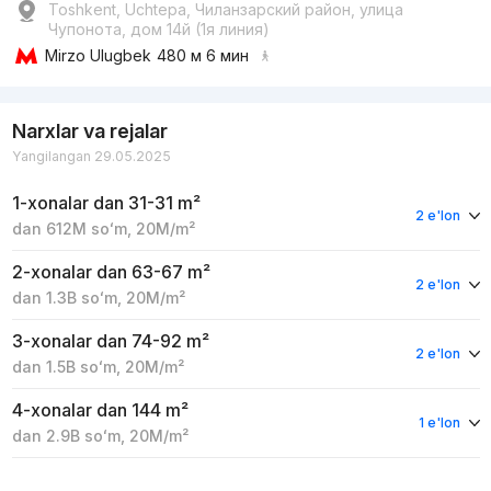
Toshkent, Uchtepa, Чиланзарский район, улица
Чупонота, дом 14й (1я линия)
Mirzo Ulugbek
480 м 6 мин
Narxlar va rejalar
Yangilangan 29.05.2025
1-xonalar
dan 31-31 m²
2 e'lon
dan
612M
soʻm
,
20M
/m²
2-xonalar
dan 63-67 m²
2 e'lon
dan
1.3B
soʻm
,
20M
/m²
3-xonalar
dan 74-92 m²
2 e'lon
dan
1.5B
soʻm
,
20M
/m²
4-xonalar
dan 144 m²
1 e'lon
dan
2.9B
soʻm
,
20M
/m²