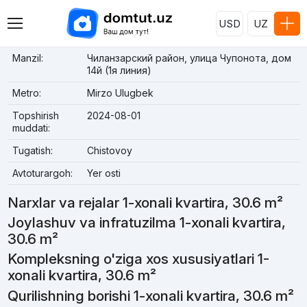
USD
UZ
Manzil:
Чиланзарский район, улица Чупонота, дом
14й (1я линия)
Metro:
Mirzo Ulugbek
Topshirish
2024-08-01
muddati:
Tugatish:
Chistovoy
Avtoturargoh:
Yer osti
Narxlar va rejalar 1-xonali kvartira, 30.6 m²
Joylashuv va infratuzilma 1-xonali kvartira,
30.6 m²
Kompleksning o'ziga xos xususiyatlari 1-
xonali kvartira, 30.6 m²
Qurilishning borishi 1-xonali kvartira, 30.6 m²