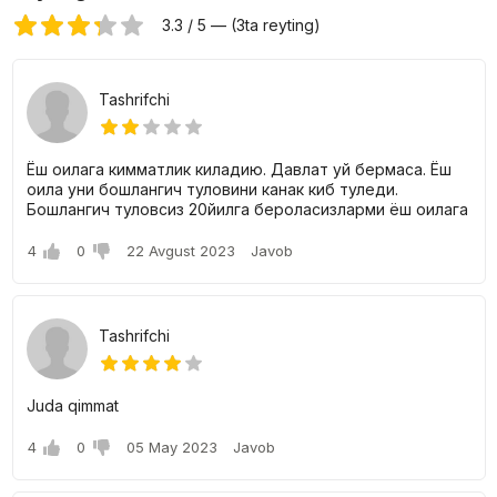
3.3 / 5 — (3ta reyting)
Tashrifchi
Ёш оилага кимматлик киладию. Давлат уй бермаса. Ёш
оила уни бошлангич туловини канак киб туледи.
Бошлангич туловсиз 20йилга бероласизларми ёш оилага
4
0
22 Avgust 2023
Javob
Tashrifchi
Juda qimmat
4
0
05 May 2023
Javob