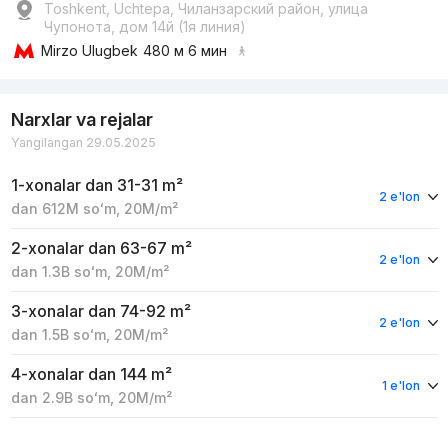
Toshkent, Uchtepa, Чиланзарский район, улица
Чупонота, дом 14й (1я линия)
Mirzo Ulugbek
480 м 6 мин
Narxlar va rejalar
Yangilangan 29.05.2025
1-xonalar
dan 31-31 m²
2 e'lon
dan
612M
soʻm
,
20M
/m²
2-xonalar
dan 63-67 m²
2 e'lon
dan
1.3B
soʻm
,
20M
/m²
3-xonalar
dan 74-92 m²
2 e'lon
dan
1.5B
soʻm
,
20M
/m²
4-xonalar
dan 144 m²
1 e'lon
dan
2.9B
soʻm
,
20M
/m²