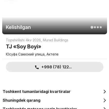
Kelishilgan
Topshirilishi 4kv 2026
,
Murad Buildings
TJ «Soy Boyi»
Юсуфа Саккокий улица, Актепе
+998 (78) 122...
Toshkent tumanlaridagi kvartiralar
Shuningdek qarang