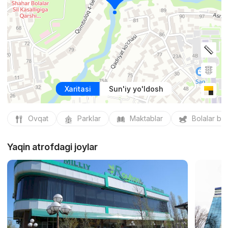
Xaritasi
Sun'iy yo'ldosh
Ovqat
Parklar
Maktablar
Bolalar bo
Yaqin atrofdagi joylar