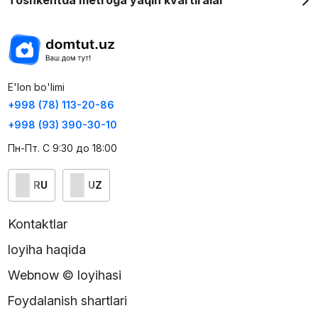
Toshkentda metroga yaqin kvartiralar
E'lon bo'limi
+998 (78) 113-20-86
+998 (93) 390-30-10
Пн-Пт. С 9:30 до 18:00
RU
UZ
Kontaktlar
loyiha haqida
Webnow © loyihasi
Foydalanish shartlari