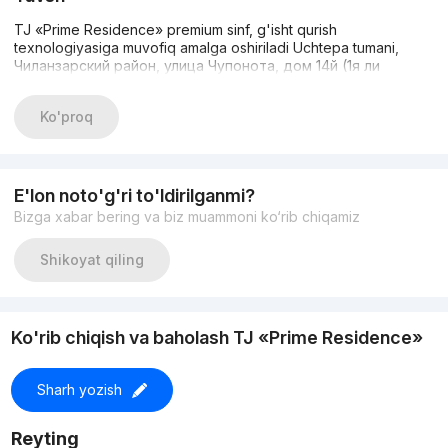
TJ «Prime Residence» premium sinf, g'isht qurish
texnologiyasiga muvofiq amalga oshiriladi Uchtepa tumani,
Чиланзарский район, улица Чупонота, дом 14й (1я ли
Ko'proq
E'lon noto'g'ri to'ldirilganmi?
Bizga xabar bering va biz muammoni ko‘rib chiqamiz
Shikoyat qiling
Ko'rib chiqish va baholash TJ «Prime Residence»
Sharh yozish
Reyting