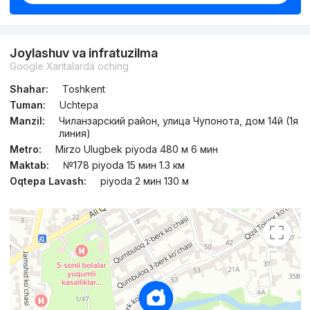
Joylashuv va infratuzilma
Google Xaritalarda oching
Shahar:
Toshkent
Tuman:
Uchtepa
Manzil:
Чиланзарский район, улица Чупонота, дом 14й (1я
линия)
Metro:
Mirzo Ulugbek piyoda 480 м 6 мин
Maktab:
№178 piyoda 15 мин 1.3 км
Oqtepa Lavash:
piyoda 2 мин 130 м