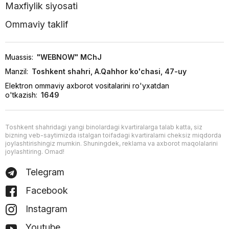
Maxfiylik siyosati
Ommaviy taklif
Muassis:
"WEBNOW" MChJ
Manzil:
Toshkent shahri, A.Qahhor ko'chasi, 47-uy
Elektron ommaviy axborot vositalarini ro'yxatdan
o'tkazish:
1649
Toshkent shahridagi yangi binolardagi kvartiralarga talab katta, siz
bizning veb-saytimizda istalgan toifadagi kvartiralarni cheksiz miqdorda
joylashtirishingiz mumkin. Shuningdek, reklama va axborot maqolalarini
joylashtiring. Omad!
Telegram
Facebook
Instagram
Youtube