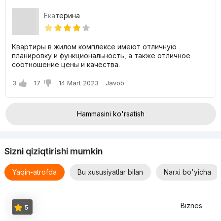
Екатерина
Квартиры в жилом комплексе имеют отличную
планировку и функциональность, а также отличное
соотношение цены и качества.
3
17
14 Mart 2023
Javob
Hammasini ko'rsatish
Sizni qiziqtirishi mumkin
Yaqin-atrofda
Bu xususiyatlar bilan
Narxi bo'yicha
Biznes
5