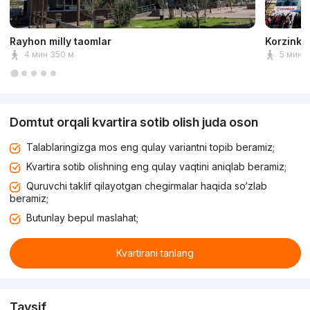
Rayhon milly taomlar
Korzinka
4 мин 350 м
5 мин 
Domtut orqali kvartira sotib olish juda oson
Talablaringizga mos eng qulay variantni topib beramiz;
Kvartira sotib olishning eng qulay vaqtini aniqlab beramiz;
Quruvchi taklif qilayotgan chegirmalar haqida so‘zlab
beramiz;
Butunlay bepul maslahat;
Kvartirani tanlang
Tavsif