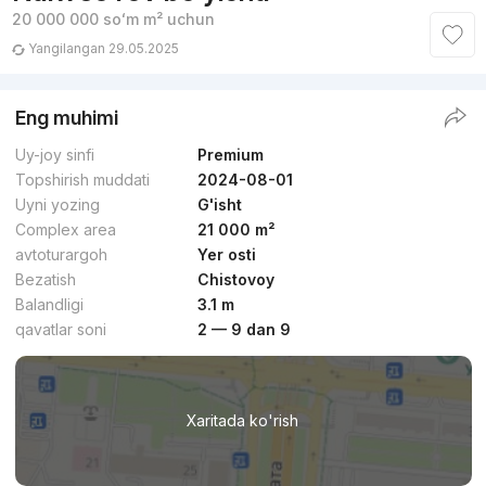
20 000 000
soʻm
m² uchun
Yangilangan 29.05.2025
Eng muhimi
Uy-joy sinfi
Premium
Topshirish muddati
2024-08-01
Uyni yozing
G'isht
Complex area
21 000 m²
avtoturargoh
Yer osti
Bezatish
Chistovoy
Balandligi
3.1 m
qavatlar soni
2 — 9 dan 9
Xaritada ko'rish