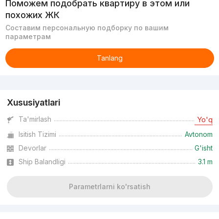
Поможем подобрать квартиру в этом или
похожих ЖК
Составим персональную подборку по вашим
параметрам
Tanlang
Reklama
Xususiyatlari
Ta'mirlash
Yo'q
Isitish Tizimi
Avtonom
Devorlar
G'isht
Ship Balandligi
3.1 m
Parametrlarni ko'rsatish