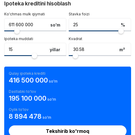
Ipoteka kreditini hisoblash
Ko'chmas mulk qiymati
Stavka foizi
soʻm
%
Ipoteka muddati
Kvadrat
yillar
m²
Qulay ipoteka krediti
416 500 000
soʻm
Dastlabki to'lov
195 100 000
soʻm
Oylik to'lov
8 894 478
soʻm
Tekshirib ko'rmoq