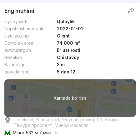
Eng muhimi
Uy-joy sinfi
Qulaylik
Topshirish muddati
2022-01-01
Uyni yozing
G'isht
Complex area
74 000 m²
avtoturargoh
Er usti/osti
Bezatish
Chistovoy
Balandligi
3 m
qavatlar soni
5 dan 12
Xaritada ko'rish
Toshkent, Yunusobod, Юнусабадский, 113, Амира
Темура проспект, Минор махалля
Minor
532 м 7 мин