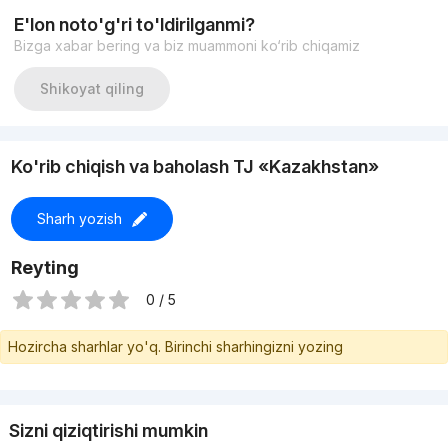
ЦЕНА: 240 000 у.е./старт
E'lon noto'g'ri to'ldirilganmi?
+998935700395
Bizga xabar bering va biz muammoni ko‘rib chiqamiz
Shikoyat qiling
Ko'rib chiqish va baholash TJ «Kazakhstan»
Sharh yozish
Reyting
0 / 5
Hozircha sharhlar yo'q. Birinchi sharhingizni yozing
Sizni qiziqtirishi mumkin