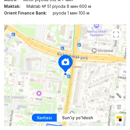
Maktab:
Maktab № 51 piyoda 8 мин 600 м
Orient Finance Bank:
piyoda 1 мин 100 м
Xaritasi
Sun'iy yo'ldosh