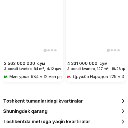
2 562 000 000
сўм
4 331 000 000
сўм
3-xonali kvartira, 84 m²,
4/12 qavat
3-xonali kvartira, 127 m²,
18/26 qav
Мингурюк
984 м 12 мин piyoda
Дружба Народов
229 м 3 
Toshkent tumanlaridagi kvartiralar
Shuningdek qarang
Toshkentda metroga yaqin kvartiralar