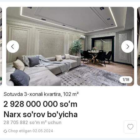
1/18
Sotuvda 3-xonali kvartira, 102 m²
2 928 000 000
soʻm
Narx so'rov bo'yicha
28 705 882
soʻm
m² uchun
Chop etilgan 02.05.2024