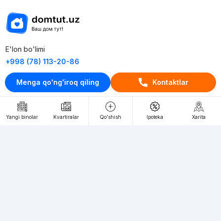
E'lon bo'limi
+998 (78) 113-20-86
+998 (93) 390-30-10
Menga qo'ng'iroq qiling
Kontaktlar
Пн-Пт. С 9:30 до 18:00
RU
UZ
Yangi binolar
Kvartiralar
Qo'shish
Ipoteka
Xarita
Kontaktlar
loyiha haqida
Webnow © loyihasi
Foydalanish shartlari
Maxfiylik siyosati