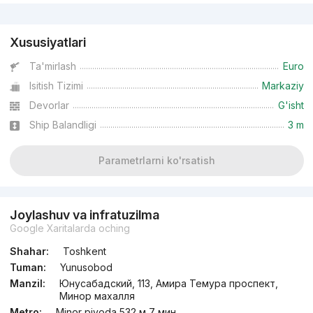
Reklama
Xususiyatlari
Ta'mirlash
Euro
Isitish Tizimi
Markaziy
Devorlar
G'isht
Ship Balandligi
3 m
Parametrlarni ko'rsatish
Joylashuv va infratuzilma
Google Xaritalarda oching
Shahar:
Toshkent
Tuman:
Yunusobod
Manzil:
Юнусабадский, 113, Амира Темура проспект,
Минор махалля
Metro:
Minor piyoda 532 м 7 мин