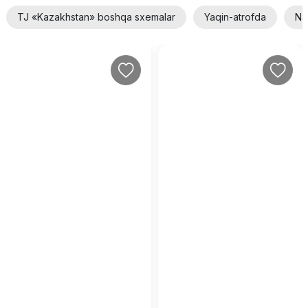
TJ «Kazakhstan» boshqa sxemalar
Yaqin-atrofda
Na