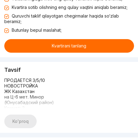
Kvartira sotib olishning eng qulay vaqtini aniqlab beramiz;
Quruvchi taklif qilayotgan chegirmalar haqida so‘zlab
beramiz;
Butunlay bepul maslahat;
Kvartirani tanlang
Tavsif
ПРОДАЕТСЯ 3/5/10
НОВОСТРОЙКА
ЖК Казахстан
на Ц-6 мет. Минор
(Юнусабадский район)
Комнат: 3
Этаж: 5
Этажность: 10
Ko'proq
Общая площадь: 102м2
Состояние: евроЛЮКС
С МЕБЕЛЬЮ И ТЕХНИКОЙ