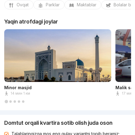
Ovqat
Parklar
Maktablar
Bolalar bo
Yaqin atrofdagi joylar
Minor masjid
Malik sa
14 мин 1 км
17 мин 
Domtut orqali kvartira sotib olish juda oson
Talablaringizga mos eng qulay variantni topib beramiz;