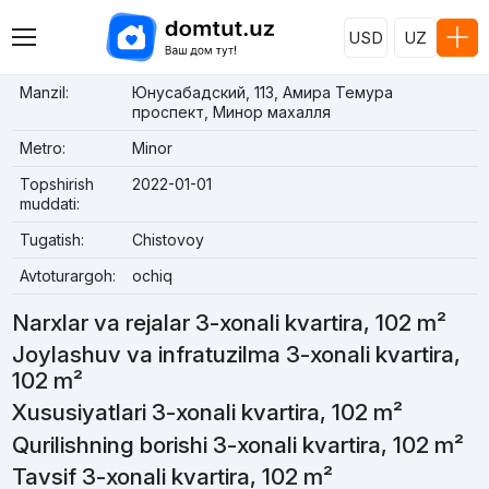
USD
UZ
Manzil:
Юнусабадский, 113, Амира Темура
проспект, Минор махалля
Metro:
Minor
Topshirish
2022-01-01
muddati:
Tugatish:
Chistovoy
Avtoturargoh:
ochiq
Narxlar va rejalar 3-xonali kvartira, 102 m²
Joylashuv va infratuzilma 3-xonali kvartira,
102 m²
Xususiyatlari 3-xonali kvartira, 102 m²
Qurilishning borishi 3-xonali kvartira, 102 m²
Tavsif 3-xonali kvartira, 102 m²