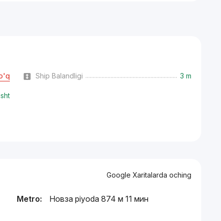
o'q
Ship Balandligi
3 m
isht
Google Xaritalarda oching
Metro:
Новза piyoda 874 м 11 мин