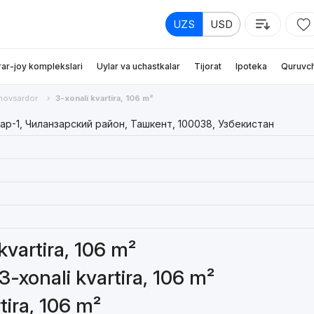
UZS
USD
rar-joy komplekslari
Uylar va uchastkalar
Tijorat
Ipoteka
Quruvch
hovsardor
3-xonali kvartira, 106 m²
ар-1, Чиланзарский район, Ташкент, 100038, Узбекистан
 kvartira, 106 m²
3-xonali kvartira, 106 m²
tira, 106 m²