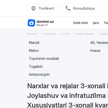
Toshkent
Konsultatsiya
Sotib olish
Ijara
Tu
Domtut
Toshkent
Sotish
Mulk, Kvartira
Ergas
Manzil:
49, Чиланз
Metro:
Новза
Topshirish muddati:
Tugatish:
Avtoturargoh:
Narxlar va rejalar 3-xonali
Joylashuv va infratuzilma 
Xususiyatlari 3-xonali kvar