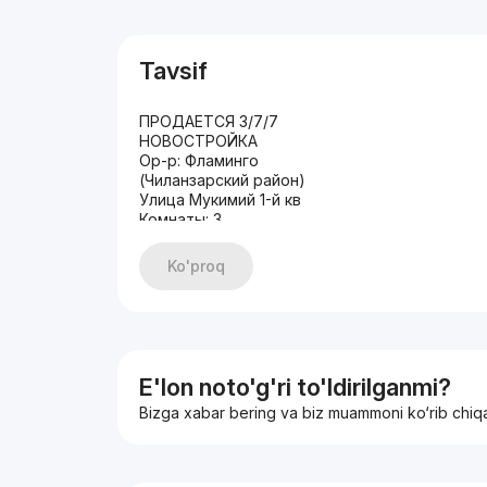
Tavsif
ПРОДАЕТСЯ 3/7/7
НОВОСТРОЙКА
Ор-р: Фламинго
(Чиланзарский район)
Улица Мукимий 1-й кв
Комнаты: 3
Этаж: 7
Этажность: 7
Ko'proq
Общая площадь: 106м2
Состояние евроремонт
Два санузла
Два балкона
ЦЕНА: 150 000 у.е/торг
+998935072657.
E'lon noto'g'ri to'ldirilganmi?
Bizga xabar bering va biz muammoni ko‘rib chiq