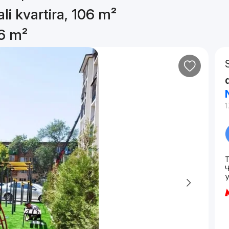
li kvartira, 106 m²
06 m²
1
T
Ч