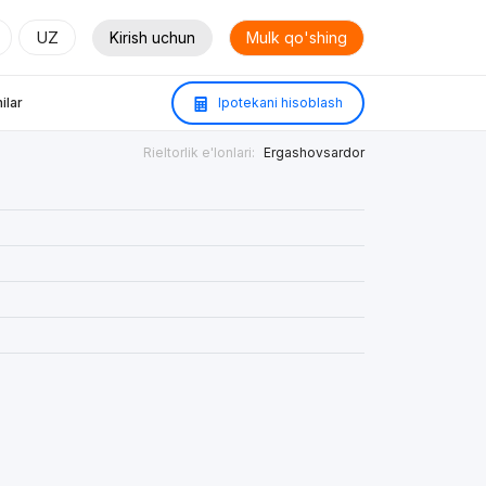
UZ
Kirish uchun
Mulk qo'shing
ilar
Ipotekani hisoblash
Rieltorlik e'lonlari:
Ergashovsardor