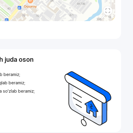
sh juda oson
ib beramiz;
iqlab beramiz;
a so‘zlab beramiz;