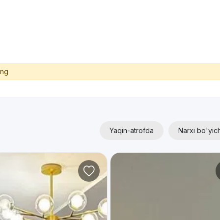
ing
Yaqin-atrofda
Narxi bo'yic