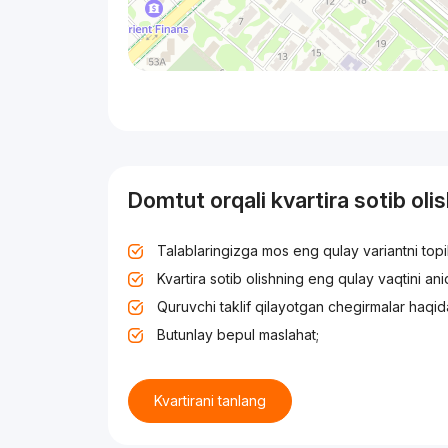
Domtut orqali kvartira sotib oli
Talablaringizga mos eng qulay variantni top
Kvartira sotib olishning eng qulay vaqtini an
Quruvchi taklif qilayotgan chegirmalar haqid
Butunlay bepul maslahat;
Kvartirani tanlang