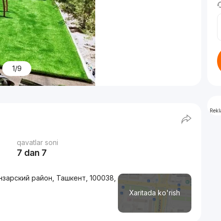
1/9
Rek
qavatlar soni
7 dan 7
анзарский район, Ташкент, 100038,
Xaritada ko'rish