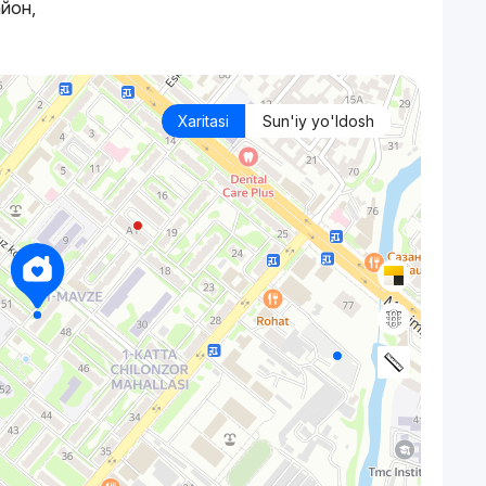
айон,
Xaritasi
Sun'iy yo'ldosh