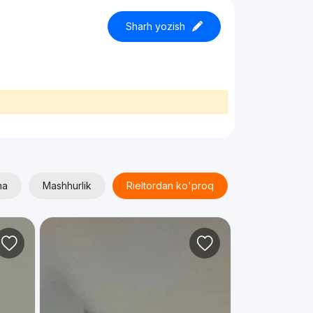
Sharh yozish
ha
Mashhurlik
Rieltordan ko'proq