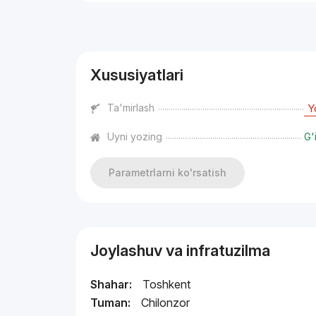
Reklama
Xususiyatlari
Ta'mirlash
Y
Uyni yozing
G'
Parametrlarni ko'rsatish
Joylashuv va infratuzilma
Shahar:
Toshkent
Tuman:
Chilonzor