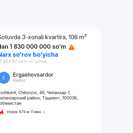
Sotuvda 3-xonali kvartira, 106 m²
dan
1 830 000 000
soʻm
Narx so'rov bo'yicha
7 264 151
soʻm
m² uchun
Ergashovsardor
E
Rieltor
oshkent, Chilonzor, 49, Чиланзар-1,
иланзарский район, Ташкент, 100038,
Узбекистан
Новза
874 м 11 мин