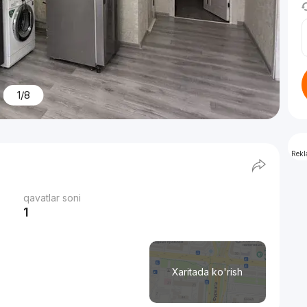
1/8
Rek
qavatlar soni
1
Xaritada ko'rish