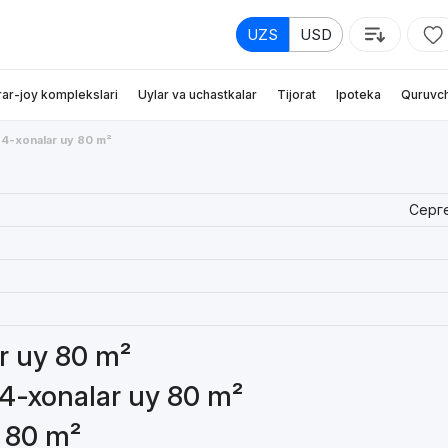
UZS
USD
rar-joy komplekslari
Uylar va uchastkalar
Tijorat
Ipoteka
Quruvch
4-xonalar uy 80 m²
Серг
ar uy 80 m²
 4-xonalar uy 80 m²
y 80 m²