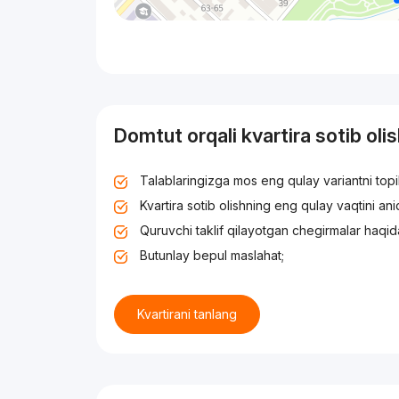
Domtut orqali kvartira sotib oli
Talablaringizga mos eng qulay variantni top
Kvartira sotib olishning eng qulay vaqtini an
Quruvchi taklif qilayotgan chegirmalar haqid
Butunlay bepul maslahat;
Kvartirani tanlang