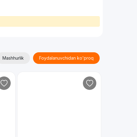
Mashhurlik
Foydalanuvchidan ko'proq