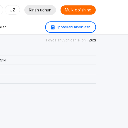
UZ
Kirish uchun
Mulk qo'shing
ilar
Ipotekani hisoblash
Foydalanuvchidan e'lon:
Zuzi
ели