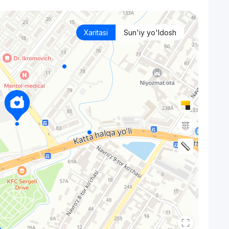
Xaritasi
Sun'iy yo'ldosh