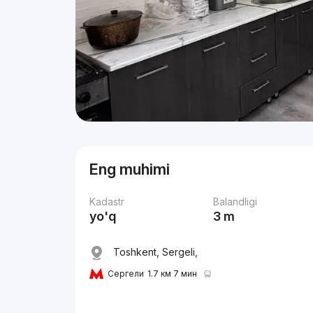
Eng muhimi
Kadastr
Balandligi
yo'q
3 m
Toshkent, Sergeli,
Сергели
1.7 км 7 мин