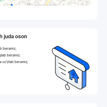
sh juda oson
ib beramiz;
iqlab beramiz;
a so‘zlab beramiz;