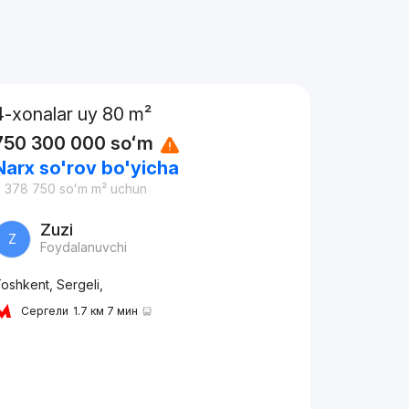
4-xonalar uy 80 m²
750 300 000
soʻm
Narx so'rov bo'yicha
 378 750
soʻm
m² uchun
Zuzi
Z
Foydalanuvchi
oshkent, Sergeli,
Сергели
1.7 км 7 мин