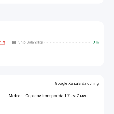
o'q
Ship Balandligi
3 m
Google Xaritalarda oching
Metro:
Сергели transportda 1.7 км 7 мин