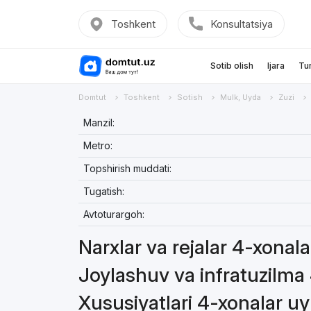
Toshkent
Konsultatsiya
Sotib olish
Ijara
Tu
Domtut
Toshkent
Sotish
Mulk, Uyda
Zuzi
Manzil:
Metro:
Topshirish muddati:
Tugatish:
Avtoturargoh:
Narxlar va rejalar 4-xonal
Joylashuv va infratuzilma
Xususiyatlari 4-xonalar u