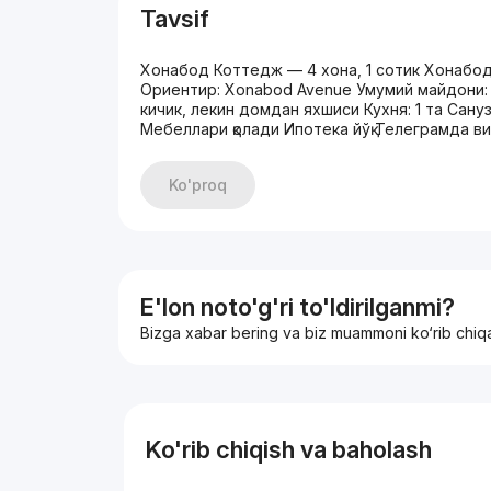
Tavsif
Хонабод Коттедж — 4 хона, 1 сотик Хонабо
Ориентир: Xonabod Avenue Умумий майдони: 1
кичик, лекин домдан яхшиси Кухня: 1 та Сануз
Мебеллари қолади Ипотека йўқ Телеграмда 
Ko'proq
E'lon noto'g'ri to'ldirilganmi?
Bizga xabar bering va biz muammoni ko‘rib chiq
Ko'rib chiqish va baholash