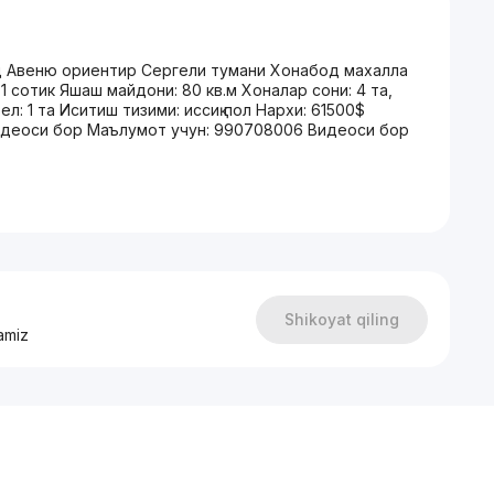
д Авеню ориентир Сергели тумани Хонабод махалла
 сотик Яшаш майдони: 80 кв.м Хоналар сони: 4 та,
ел: 1 та Иситиш тизими: иссиқ пол Нархи: 61500$
видеоси бор Маълумот учун: 990708006 Видеоси бор
Shikoyat qiling
amiz