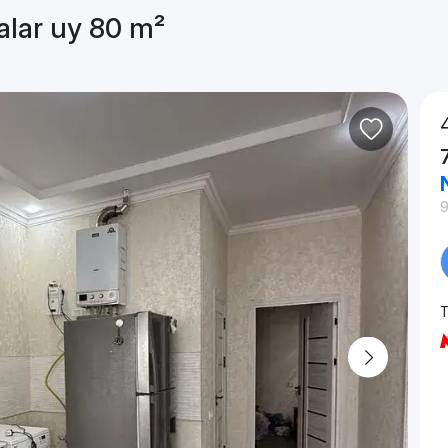
alar uy 80 m²
9
T