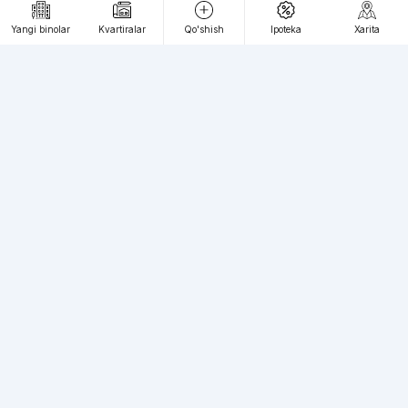
Webnow © loyihasi
Yangi binolar
Kvartiralar
Qo'shish
Ipoteka
Xarita
Foydalanish shartlari
Maxfiylik siyosati
Ommaviy taklif
Muassis:
"WEBNOW" MChJ
Manzil:
Toshkent shahri, A.Qahhor ko'chasi, 47-uy
Elektron ommaviy axborot vositalarini ro'yxatdan
o'tkazish:
1649
Toshkent shahridagi yangi binolardagi kvartiralarga talab katta, siz
bizning veb-saytimizda istalgan toifadagi kvartiralarni cheksiz miqdorda
joylashtirishingiz mumkin. Shuningdek, reklama va axborot maqolalarini
joylashtiring. Omad!
Telegram