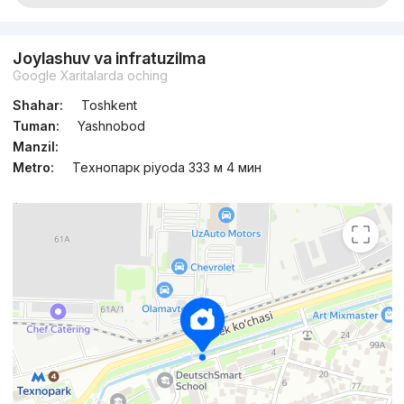
Joylashuv va infratuzilma
Google Xaritalarda oching
Shahar:
Toshkent
Tuman:
Yashnobod
Manzil:
Metro:
Технопарк piyoda 333 м 4 мин