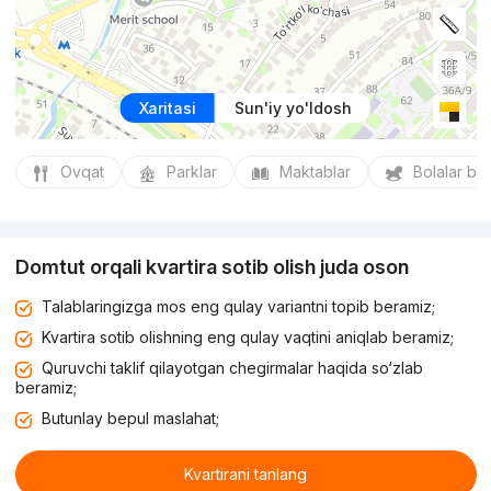
Xaritasi
Sun'iy yo'ldosh
Ovqat
Parklar
Maktablar
Bolalar bo
Domtut orqali kvartira sotib olish juda oson
Talablaringizga mos eng qulay variantni topib beramiz;
Kvartira sotib olishning eng qulay vaqtini aniqlab beramiz;
Quruvchi taklif qilayotgan chegirmalar haqida so‘zlab
beramiz;
Butunlay bepul maslahat;
Kvartirani tanlang