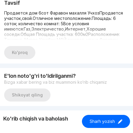
Tavsif
Продается дом 6сот Фаравон махалля УчхозПродается
участок,свой.Отличное местоположение.Площадь: 6
соток; количество комнат: 5Все условия
имеются:Газ,Электричество,Интернет,Хорошие
соседи.Общая Площадь участка: 600м2Расположение:
Ташкент, Мирзо Улугбек,МФЙ заковат, улица Фаравон
Хайот;Ориентир:Учхоз- Макро, мойка.Есть все удобство :
Детские сады, Школы, Спортивный
Ko'proq
комплекс,ИнситутыСРОЧНО+998946191860
E'lon noto'g'ri to'ldirilganmi?
Bizga xabar bering va biz muammoni ko‘rib chiqamiz
Shikoyat qiling
Ko'rib chiqish va baholash
Sharh yozish