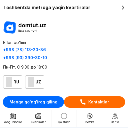
Toshkentda metroga yaqin kvartiralar
E'lon bo'limi
+998 (78) 113-20-86
+998 (93) 390-30-10
Пн-Пт. С 9:30 до 18:00
RU
UZ
Kontaktlar
Menga qo'ng'iroq qiling
Kontaktlar
loyiha haqida
Webnow © loyihasi
Yangi binolar
Kvartiralar
Qo'shish
Ipoteka
Xarita