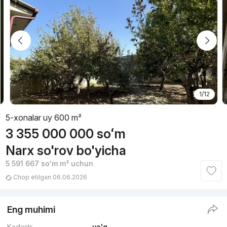
1/12
5-xonalar uy 600 m²
3 355 000 000
soʻm
Narx so'rov bo'yicha
5 591 667
soʻm
m² uchun
Chop etilgan 06.06.2026
Eng muhimi
Kadastr
yo'q