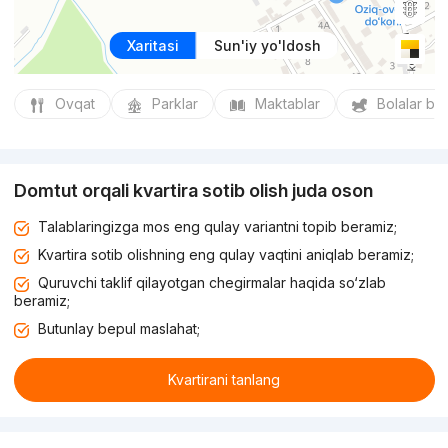
Xaritasi
Sun'iy yo'ldosh
Ovqat
Parklar
Maktablar
Bolalar bo
Domtut orqali kvartira sotib olish juda oson
Talablaringizga mos eng qulay variantni topib beramiz;
Kvartira sotib olishning eng qulay vaqtini aniqlab beramiz;
Quruvchi taklif qilayotgan chegirmalar haqida so‘zlab
beramiz;
Butunlay bepul maslahat;
Kvartirani tanlang