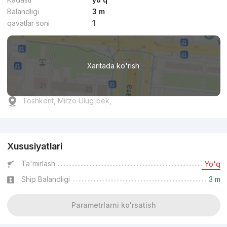
Balandligi
3 m
qavatlar soni
1
Xaritada ko'rish
Toshkent, Mirzo Ulug'bek,
Reklama
Xususiyatlari
Ta'mirlash
Yo'q
Ship Balandligi
3 m
Parametrlarni ko'rsatish