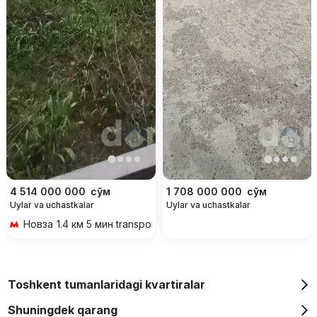
4 514 000 000
сўм
1 708 000 000
сўм
Uylar va uchastkalar
Uylar va uchastkalar
Новза
1.4 км 5 мин transportda
Toshkent tumanlaridagi kvartiralar
Shuningdek qarang