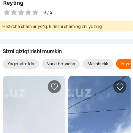
Reyting
0 / 5
Hozircha sharhlar yo'q. Birinchi sharhingizni yozing
Sizni qiziqtirishi mumkin
Yaqin-atrofda
Narxi bo'yicha
Mashhurlik
Foyda