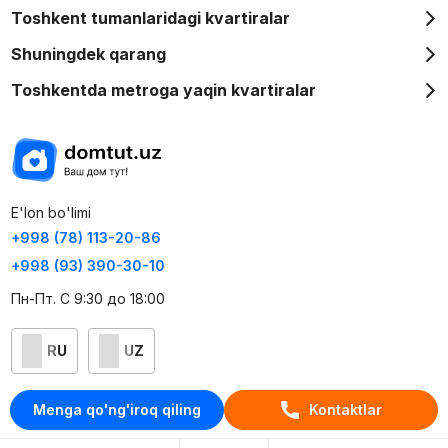
Toshkent tumanlaridagi kvartiralar
Shuningdek qarang
Toshkentda metroga yaqin kvartiralar
E'lon bo'limi
+998 (78) 113-20-86
+998 (93) 390-30-10
Пн-Пт. С 9:30 до 18:00
RU
UZ
Kontaktlar
Menga qo'ng'iroq qiling
Kontaktlar
loyiha haqida