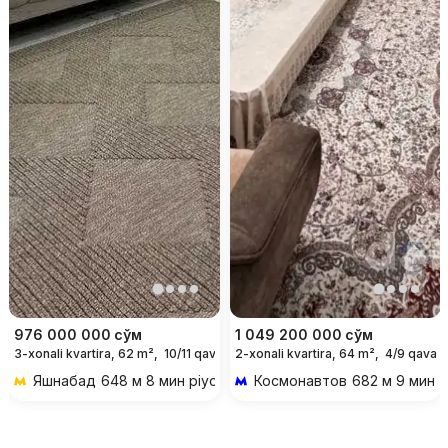
976 000 000
сўм
1 049 200 000
сўм
3-xonali kvartira, 62 m²,
10/11 qavat
2-xonali kvartira, 64 m²,
4/9 qavat
Яшнабад
648 м 8 мин piyoda
Космонавтов
682 м 9 мин p