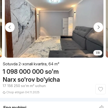
1/8
Sotuvda 2-xonali kvartira, 64 m²
1 098 000 000
soʻm
Narx so'rov bo'yicha
17 156 250
soʻm
m² uchun
Chop etilgan 04.11.2025
Eng muhimi