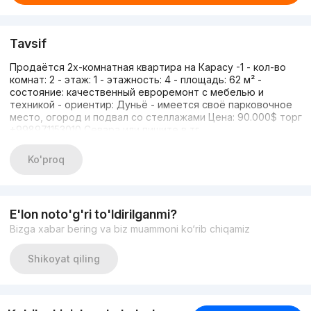
Tavsif
Продаётся 2х-комнатная квартира на Карасу -1 - кол-во
комнат: 2 - этаж: 1 - этажность: 4 - площадь: 62 м² -
состояние: качественный евроремонт с мебелью и
техникой - ориентир: Дуньё - имеется своё парковочное
место, огород и подвал со стеллажами Цена: 90.000$ торг
+998971153010 Севара или пишите в тг
Ko'proq
E'lon noto'g'ri to'ldirilganmi?
Bizga xabar bering va biz muammoni ko‘rib chiqamiz
Shikoyat qiling