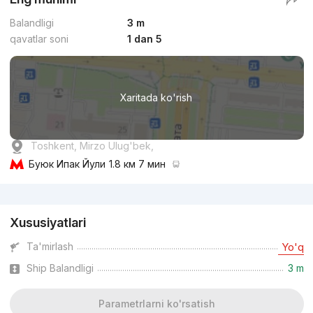
Balandligi
3 m
qavatlar soni
1 dan 5
Xaritada ko'rish
Toshkent, Mirzo Ulug'bek,
Буюк Ипак Йули
1.8 км 7 мин
Reklama
Xususiyatlari
Ta'mirlash
Yo'q
Ship Balandligi
3 m
Parametrlarni ko'rsatish