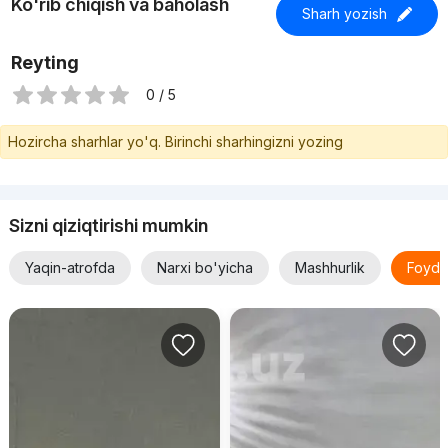
Ko'rib chiqish va baholash
Sharh yozish
Reyting
0 / 5
Hozircha sharhlar yo'q. Birinchi sharhingizni yozing
Sizni qiziqtirishi mumkin
Yaqin-atrofda
Narxi bo'yicha
Mashhurlik
Foyda