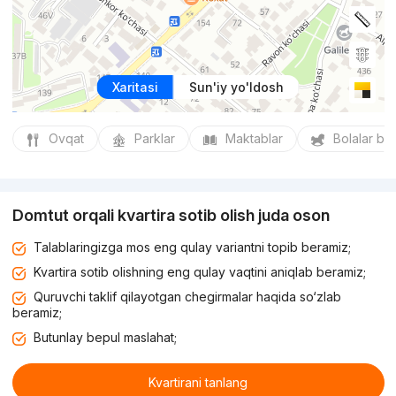
Xaritasi
Sun'iy yo'ldosh
Ovqat
Parklar
Maktablar
Bolalar bo
Domtut orqali kvartira sotib olish juda oson
Talablaringizga mos eng qulay variantni topib beramiz;
Kvartira sotib olishning eng qulay vaqtini aniqlab beramiz;
Quruvchi taklif qilayotgan chegirmalar haqida so‘zlab
beramiz;
Butunlay bepul maslahat;
Kvartirani tanlang