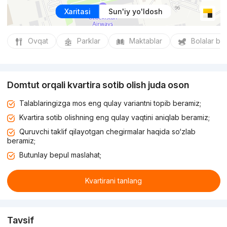
Xaritasi
Sun'iy yo'ldosh
Ovqat
Parklar
Maktablar
Bolalar bo
Domtut orqali kvartira sotib olish juda oson
Talablaringizga mos eng qulay variantni topib beramiz;
Kvartira sotib olishning eng qulay vaqtini aniqlab beramiz;
Quruvchi taklif qilayotgan chegirmalar haqida so‘zlab
beramiz;
Butunlay bepul maslahat;
Kvartirani tanlang
Tavsif