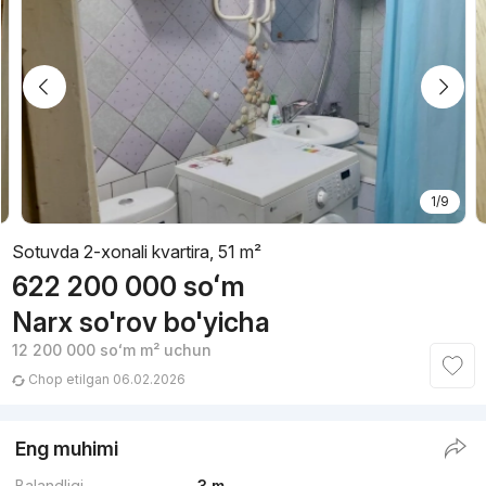
1/9
Sotuvda 2-xonali kvartira, 51 m²
622 200 000
soʻm
Narx so'rov bo'yicha
12 200 000
soʻm
m² uchun
Chop etilgan 06.02.2026
Eng muhimi
Balandligi
3 m