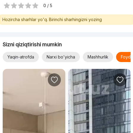
0 / 5
Hozircha sharhlar yo'q. Birinchi sharhingizni yozing
Sizni qiziqtirishi mumkin
Yaqin-atrofda
Narxi bo'yicha
Mashhurlik
Foyda