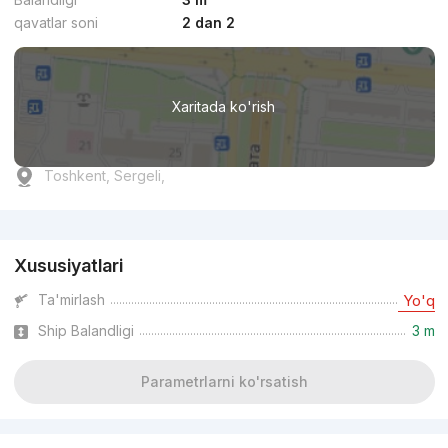
qavatlar soni
2 dan 2
Xaritada ko'rish
Toshkent, Sergeli,
Reklama
Xususiyatlari
Ta'mirlash
Yo'q
Ship Balandligi
3 m
Parametrlarni ko'rsatish