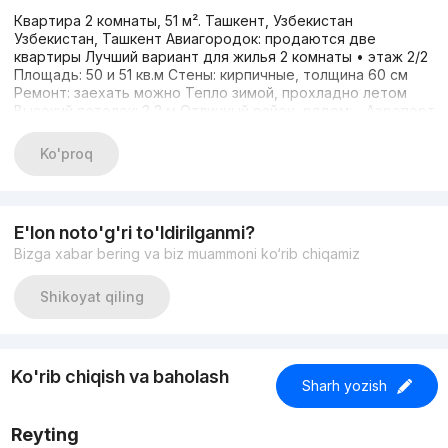
Квартира 2 комнаты, 51 м². Ташкент, Узбекистан
Узбекистан, Ташкент Авиагородок: продаются две
квартиры Лучший вариант для жилья 2 комнаты • этаж 2/2
Площадь: 50 и 51 кв.м Стены: кирпичные, толщина 60 см
Ремонт: заехать можно Тепло зимой, прохладно летом
Высокий потолок: 3,2 м Отличный район, рядом: - Аэропорт
- Центральный вокзал Ташкент - Транспортный
университет - Мирабадский РОВД - Азербайджан
Ko'proq
культурный центр и посольство Азербайджана Цена: 51000
Ипотека: да Торг: минимальный Алиж
E'lon noto'g'ri to'ldirilganmi?
Bizga xabar bering va biz muammoni ko‘rib chiqamiz
Shikoyat qiling
Ko'rib chiqish va baholash
Sharh yozish
Reyting