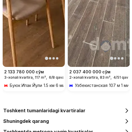
2 133 780 000
сўм
2 037 400 000
сўм
3-xonali kvartira, 117 m²,
6/8 qavat
2-xonali kvartira, 83 m²,
4/51 qavat
Буюк Ипак Йули
1.5 км 6 мин transportda
Узбекистанская
107 м 1 мин
Toshkent tumanlaridagi kvartiralar
Shuningdek qarang
Toshkentda metroga yaqin kvartiralar