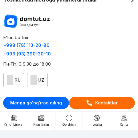
E'lon bo'limi
+998 (78) 113-20-86
+998 (93) 390-30-10
Пн-Пт. С 9:30 до 18:00
RU
UZ
Kontaktlar
Menga qo'ng'iroq qiling
Kontaktlar
loyiha haqida
Webnow © loyihasi
Yangi binolar
Kvartiralar
Qo'shish
Ipoteka
Xarita
Foydalanish shartlari