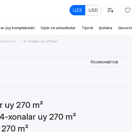
UZS
USD
rar-joy komplekslari
Uylar va uchastkalar
Tijorat
Ipoteka
Quruvch
takhanov3
4-xonalar uy 270 m²
Космонавтов
ar uy 270 m²
 4-xonalar uy 270 m²
y 270 m²