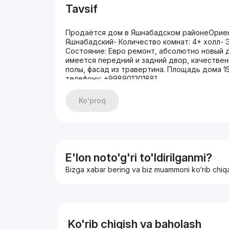
Tavsif
Продаётся дом в Яшнабадском районеОриент
Яшнабадский- Количество комнат: 4+ холл- Э
Состояние: Евро ремонт, абсолютно новый 
имеется передний и задний двор, качестве
полы, фасад из травертина. Площадь дома 1
телефону: +998901201881
Ko'proq
E'lon noto'g'ri to'ldirilganmi?
Bizga xabar bering va biz muammoni ko‘rib chiq
Ko'rib chiqish va baholash