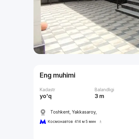
Eng muhimi
Kadastr
Balandligi
yo'q
3 m
Toshkent, Yakkasaroy,
Космонавтов
414 м 5 мин