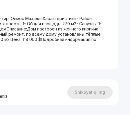
ир: Олмос МахалляХарактеристики:- Район:
тажность: 1- Общая площадь: 270 м2- Санузлы: 1-
домОписание:Дом построен из жонного кирпича,
нный ремонт, по всему дому установлены тёплые
50 м2.Цена: 118 000 $Подробная информация по
Shikoyat qiling
amiz