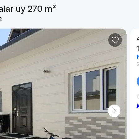
alar uy 270 m²
²
5
T