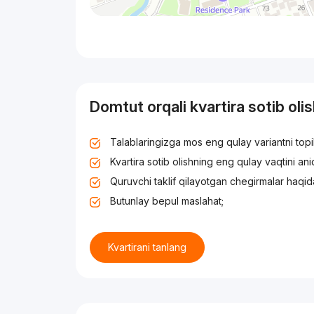
Domtut orqali kvartira sotib oli
Talablaringizga mos eng qulay variantni top
Kvartira sotib olishning eng qulay vaqtini an
Quruvchi taklif qilayotgan chegirmalar haqid
Butunlay bepul maslahat;
Kvartirani tanlang