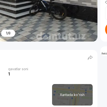
1/8
Rek
qavatlar soni
1
Xaritada ko'rish