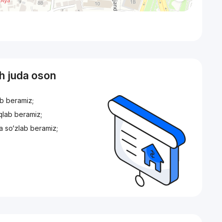
sh juda oson
ib beramiz;
iqlab beramiz;
a so‘zlab beramiz;