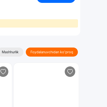
Mashhurlik
Foydalanuvchidan ko'proq