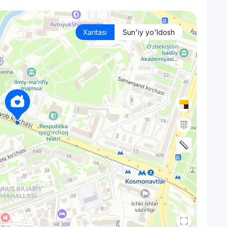
Xaritasi
Sun'iy yo'ldosh