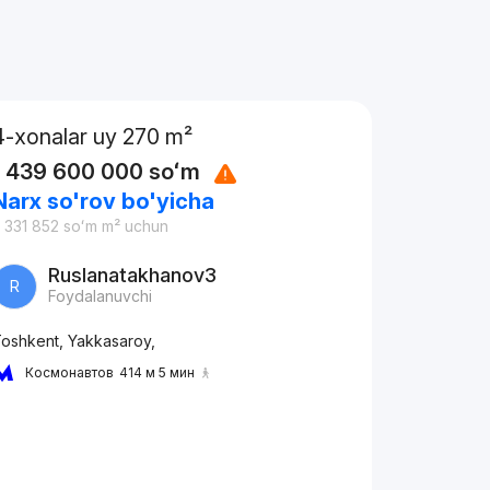
4-xonalar uy 270 m²
1 439 600 000
soʻm
Narx so'rov bo'yicha
 331 852
soʻm
m² uchun
Ruslanatakhanov3
R
Foydalanuvchi
oshkent, Yakkasaroy,
Космонавтов
414 м 5 мин