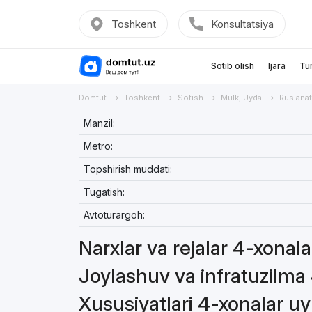
Toshkent
Konsultatsiya
Sotib olish
Ijara
Tu
Domtut
Toshkent
Sotish
Mulk, Uyda
Ruslana
Manzil:
Metro:
Topshirish muddati:
Tugatish:
Avtoturargoh:
Narxlar va rejalar 4-xonal
Joylashuv va infratuzilma
Xususiyatlari 4-xonalar u