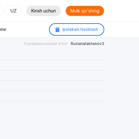
UZ
Kirish uchun
Mulk qo'shing
ilar
Ipotekani hisoblash
Foydalanuvchidan e'lon:
Ruslanatakhanov3