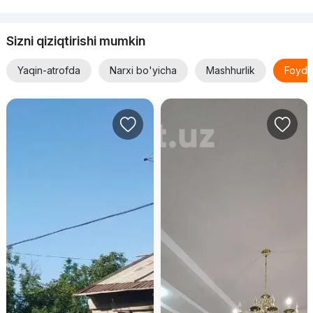
Sizni qiziqtirishi mumkin
Yaqin-atrofda
Narxi bo'yicha
Mashhurlik
Foyda