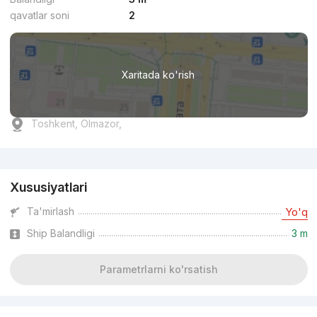
qavatlar soni
2
Xaritada ko'rish
Toshkent, Olmazor,
Reklama
Xususiyatlari
Ta'mirlash
Yo'q
Ship Balandligi
3 m
Parametrlarni ko'rsatish