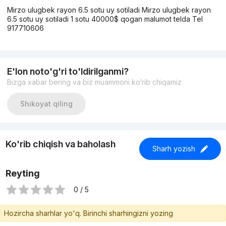
Mirzo ulugbek rayon 6.5 sotu uy sotiladi Mirzo ulugbek rayon
6.5 sotu uy sotiladi 1 sotu 40000$ qogan malumot telda Tel
917710606
E'lon noto'g'ri to'ldirilganmi?
Bizga xabar bering va biz muammoni ko‘rib chiqamiz
Shikoyat qiling
Ko'rib chiqish va baholash
Sharh yozish
Reyting
0 / 5
Hozircha sharhlar yo'q. Birinchi sharhingizni yozing