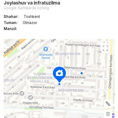
Joylashuv va infratuzilma
Google Xaritalarda oching
Shahar:
Toshkent
Tuman:
Olmazor
Manzil: