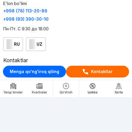
E'lon bo'limi
+998 (78) 113-20-86
+998 (93) 390-30-10
Пн-Пт. С 9:30 до 18:00
RU
UZ
Kontaktlar
loyiha haqida
Menga qo'ng'iroq qiling
Kontaktlar
Webnow © loyihasi
Foydalanish shartlari
Yangi binolar
Kvartiralar
Qo'shish
Ipoteka
Xarita
Maxfiylik siyosati
Ommaviy taklif