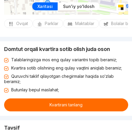
Xaritasi
Sun'iy yo'ldosh
Ovqat
Parklar
Maktablar
Bolalar bo
Domtut orqali kvartira sotib olish juda oson
Talablaringizga mos eng qulay variantni topib beramiz;
Kvartira sotib olishning eng qulay vaqtini aniqlab beramiz;
Quruvchi taklif qilayotgan chegirmalar haqida so‘zlab
beramiz;
Butunlay bepul maslahat;
Kvartirani tanlang
Tavsif