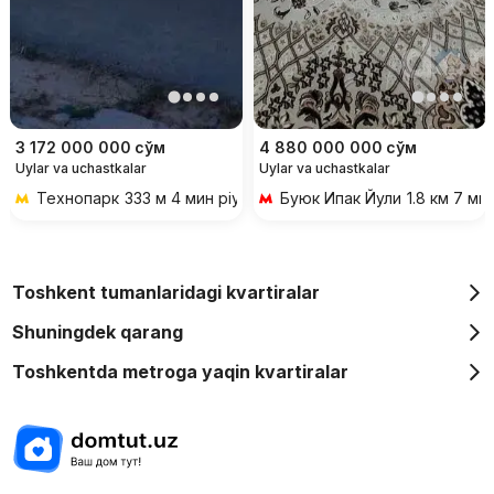
3 172 000 000
сўм
4 880 000 000
сўм
Uylar va uchastkalar
Uylar va uchastkalar
Технопарк
333 м 4 мин piyoda
Буюк Ипак Йули
1.8 км 7 ми
Toshkent tumanlaridagi kvartiralar
Shuningdek qarang
Toshkentda metroga yaqin kvartiralar