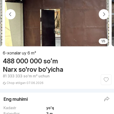
1/5
6-xonalar uy 6 m²
488 000 000
soʻm
Narx so'rov bo'yicha
81 333 333
soʻm
m² uchun
Chop etilgan 07.06.2026
Eng muhimi
Kadastr
yo'q
Balandligi
3 m