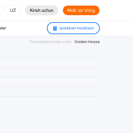
UZ
Kirish uchun
Mulk qo'shing
ilar
Ipotekani hisoblash
Foydalanuvchidan e'lon:
Golden House