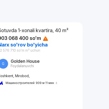
Sotuvda 1-xonali kvartira, 40 m²
903 068 400
soʻm
Narx so'rov bo'yicha
2 576 710
soʻm
m² uchun
Golden House
G
Foydalanuvchi
oshkent, Mirobod,
Машиностроителей
909 м 11 мин