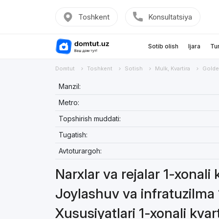
Toshkent
Konsultatsiya
Sotib olish
Ijara
Tu
Domtut
Toshkent
Sotish
Mulk, Kvartira
Golde
Manzil:
Metro:
Topshirish muddati:
Tugatish:
Avtoturargoh:
Narxlar va rejalar 1-xonali 
Joylashuv va infratuzilma 
Xususiyatlari 1-xonali kvar