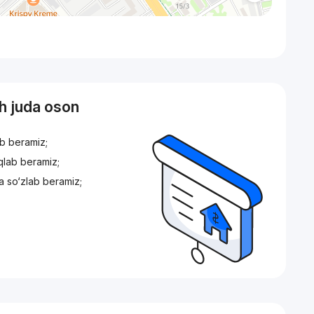
sh juda oson
ib beramiz;
iqlab beramiz;
a so‘zlab beramiz;