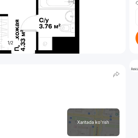
1/2
Rek
Xaritada ko'rish