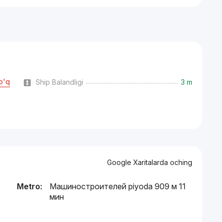
o'q
Ship Balandligi
3 m
Google Xaritalarda oching
Metro:
Машиностроителей piyoda 909 м 11
мин