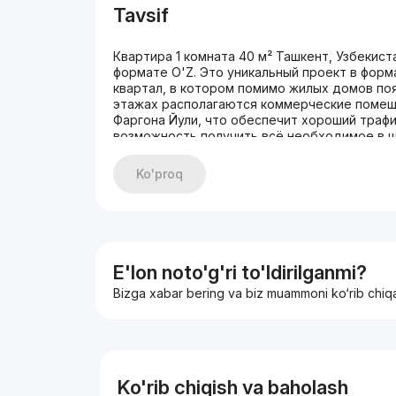
Tavsif
Квартира 1 комната 40 м² Ташкент, Узбекис
формате O'Z. Это уникальный проект в форм
квартал, в котором помимо жилых домов по
этажах располагаются коммерческие помещ
Фаргона Йули, что обеспечит хороший траф
возможность получить всё необходимое в ш
маркеты, кафе, рестораны, салоны красоты и
откроется крупнейший торговый центр в Та
Ko'proq
свой детский сад. Все дворы в комплексе б
дворов выполнено профессиональным ланд
разработали современное пространство как 
Здесь появятся беседки и топчаны, игровые
фонтанчики, клумбы для садоводов-любител
Ну и конечно же, места для торжеств и вст
E'lon noto'g'ri to'ldirilganmi?
фруктовые сады, зеленые кустарники и разб
Bizga xabar bering va biz muammoni ko‘rib chiq
вопросу безопасности. Все объекты обору
и подъезды оборудован системой FACE-ID. 
электроэнергии, воды и тепла будет реали
мобильного приложения на смартфоне. Напр
школа №17, а всего в нескольких минутах на
Амира Тимура, Северный ж/д вокзал. Дома
Ko'rib chiqish va baholash
скоростными лифтами. В каждом подъезде с