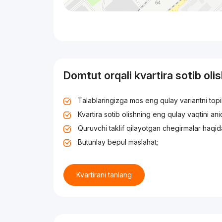
Domtut orqali kvartira sotib oli
Talablaringizga mos eng qulay variantni top
Kvartira sotib olishning eng qulay vaqtini an
Quruvchi taklif qilayotgan chegirmalar haqid
Butunlay bepul maslahat;
Kvartirani tanlang