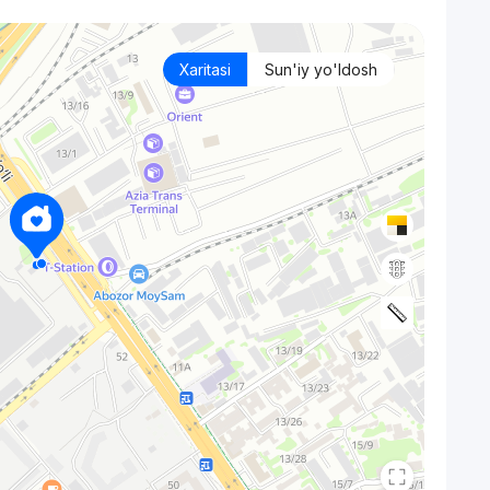
Xaritasi
Sun'iy yo'ldosh