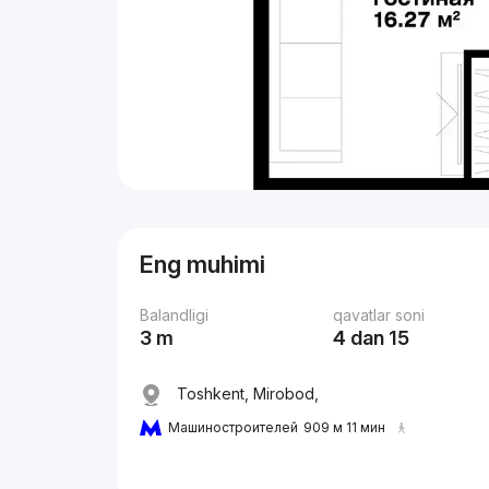
Eng muhimi
Balandligi
qavatlar soni
3 m
4 dan 15
Toshkent, Mirobod,
Машиностроителей
909 м 11 мин