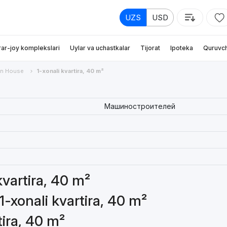
UZS
USD
rar-joy komplekslari
Uylar va uchastkalar
Tijorat
Ipoteka
Quruvch
n House
1-xonali kvartira, 40 m²
Машиностроителей
kvartira, 40 m²
1-xonali kvartira, 40 m²
tira, 40 m²