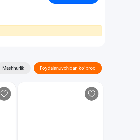
Mashhurlik
Foydalanuvchidan ko'proq