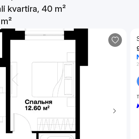
li kvartira, 40 m²
0 m²
2
T