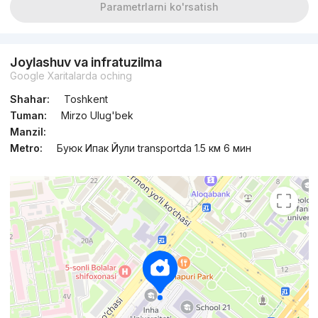
Parametrlarni ko'rsatish
Joylashuv va infratuzilma
Google Xaritalarda oching
Shahar:
Toshkent
Tuman:
Mirzo Ulug'bek
Manzil:
Metro:
Буюк Ипак Йули transportda 1.5 км 6 мин