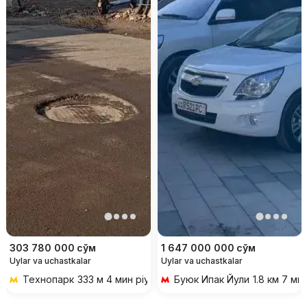
303 780 000
сўм
1 647 000 000
сўм
Uylar va uchastkalar
Uylar va uchastkalar
Технопарк
333 м 4 мин piyoda
Буюк Ипак Йули
1.8 км 7 ми