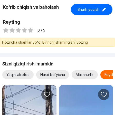
Ko'rib chiqish va baholash
Sharh yozish
Reyting
0 / 5
Hozircha sharhlar yo'q. Birinchi sharhingizni yozing
Sizni qiziqtirishi mumkin
Yaqin-atrofda
Narxi bo'yicha
Mashhurlik
Foyda