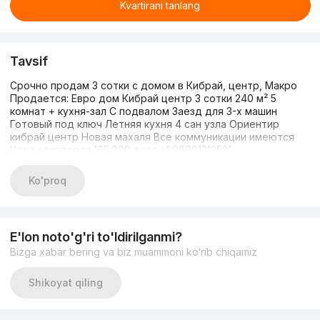
Kvartirani tanlang
Tavsif
Срочно продам 3 сотки с домом в Кибрай, центр, Макро
Продается: Евро дом Кибрай центр 3 сотки 240 м² 5
комнат + кухня-зал С подвалом Заезд для 3-х машин
Готовый под ключ Летняя кухня 4 сан узла Ориентир
кибрай центр Новая махаля Все коммуникации имеются
Цена стартовая 165.000 торг +998901212521
Ko'proq
E'lon noto'g'ri to'ldirilganmi?
Bizga xabar bering va biz muammoni ko‘rib chiqamiz
Shikoyat qiling