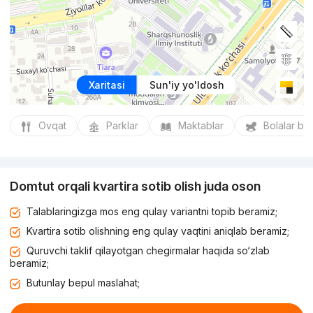
Xaritasi
Sun'iy yo'ldosh
Ovqat
Parklar
Maktablar
Bolalar bo
Domtut orqali kvartira sotib olish juda oson
Talablaringizga mos eng qulay variantni topib beramiz;
Kvartira sotib olishning eng qulay vaqtini aniqlab beramiz;
Quruvchi taklif qilayotgan chegirmalar haqida so‘zlab
beramiz;
Butunlay bepul maslahat;