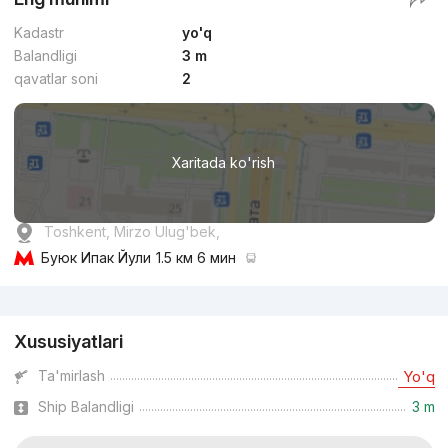
Kadastr
yo'q
Balandligi
3 m
qavatlar soni
2
Xaritada ko'rish
Toshkent, Mirzo Ulug'bek,
Буюк Ипак Йули
1.5 км 6 мин
Reklama
Xususiyatlari
Ta'mirlash
Yo'q
Ship Balandligi
3 m