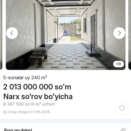
1/8
5-xonalar uy 240 m²
2 013 000 000
soʻm
Narx so'rov bo'yicha
8 387 500
soʻm
m² uchun
Chop etilgan 07.06.2026
Eng muhimi