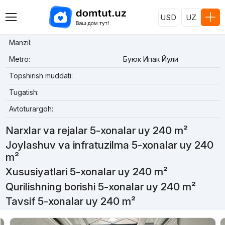
USD
UZ
Manzil:
Metro:
Буюк Ипак Йули
Topshirish muddati:
Tugatish:
Avtoturargoh:
Narxlar va rejalar 5-xonalar uy 240 m²
Joylashuv va infratuzilma 5-xonalar uy 240
m²
Xususiyatlari 5-xonalar uy 240 m²
Qurilishning borishi 5-xonalar uy 240 m²
Tavsif 5-xonalar uy 240 m²