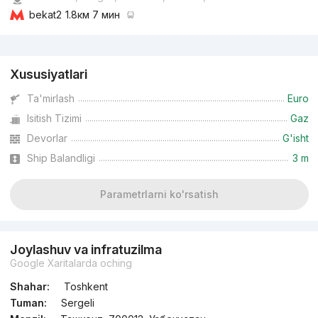
bekat2
1.8км 7 мин
Reklama
Xususiyatlari
Ta'mirlash
Euro
Isitish Tizimi
Gaz
Devorlar
G'isht
Ship Balandligi
3 m
Parametrlarni ko'rsatish
Joylashuv va infratuzilma
Google Xaritalarda oching
Shahar:
Toshkent
Tuman:
Sergeli