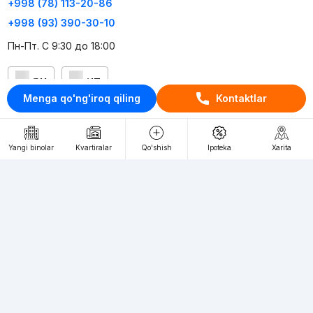
+998 (78) 113-20-86
+998 (93) 390-30-10
Пн-Пт. С 9:30 до 18:00
RU
UZ
Menga qo'ng'iroq qiling
Kontaktlar
Kontaktlar
loyiha haqida
Yangi binolar
Kvartiralar
Qo'shish
Ipoteka
Xarita
Webnow © loyihasi
Foydalanish shartlari
Maxfiylik siyosati
Ommaviy taklif
Muassis:
"WEBNOW" MChJ
Manzil:
Toshkent shahri, A.Qahhor ko'chasi, 47-uy