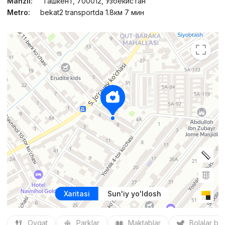
Manzil:
Ташкент, 700012, Узбекистан
Metro:
bekat2 transportda 1.8км 7 мин
Xaritasi
Sun'iy yo'ldosh
Ovqat
Parklar
Maktablar
Bolalar bo