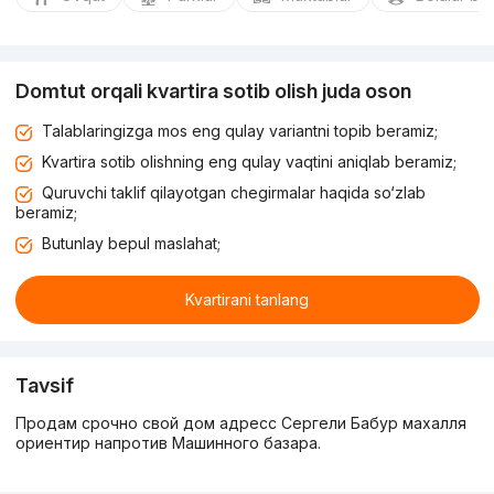
Domtut orqali kvartira sotib olish juda oson
Talablaringizga mos eng qulay variantni topib beramiz;
Kvartira sotib olishning eng qulay vaqtini aniqlab beramiz;
Quruvchi taklif qilayotgan chegirmalar haqida so‘zlab
beramiz;
Butunlay bepul maslahat;
Kvartirani tanlang
Tavsif
Продам срочно свой дом адресс Сергели Бабур махалля
ориентир напротив Машинного базара.