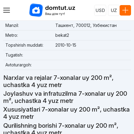
USD
UZ
Manzil:
Ташкент, 700012, Узбекистан
Metro:
bekat2
Topshirish muddati:
2010-10-15
Tugatish:
Avtoturargoh:
Narxlar va rejalar 7-xonalar uy 200 m²,
uchastka 4 yuz metr
Joylashuv va infratuzilma 7-xonalar uy 200
m², uchastka 4 yuz metr
Xususiyatlari 7-xonalar uy 200 m², uchastka
4 yuz metr
Qurilishning borishi 7-xonalar uy 200 m²,
uchastka 4 yuz metr