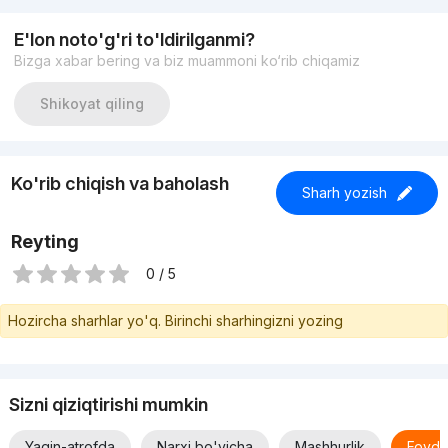
E'lon noto'g'ri to'ldirilganmi?
Bizga xabar bering va biz muammoni ko‘rib chiqamiz
Shikoyat qiling
Ko'rib chiqish va baholash
Sharh yozish
Reyting
0 / 5
Hozircha sharhlar yo'q. Birinchi sharhingizni yozing
Sizni qiziqtirishi mumkin
Yaqin-atrofda
Narxi bo'yicha
Mashhurlik
Foyda