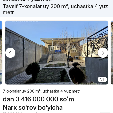
Tavsif 7-xonalar uy 200 m², uchastka 4 yuz
metr
1/3
7-xonalar uy 200 m², uchastka 4 yuz metr
dan
3 416 000 000
soʻm
Narx so'rov bo'yicha