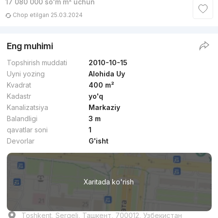
17 080 000
soʻm
m² uchun
Chop etilgan 25.03.2024
Eng muhimi
Topshirish muddati
2010-10-15
Uyni yozing
Alohida Uy
Kvadrat
400 m²
Kadastr
yo'q
Kanalizatsiya
Markaziy
Balandligi
3 m
qavatlar soni
1
Devorlar
G'isht
Xaritada ko'rish
Toshkent, Sergeli, Ташкент, 700012, Узбекистан