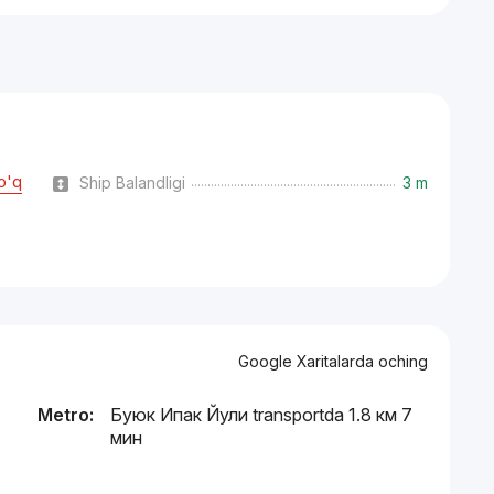
o'q
Ship Balandligi
3 m
Google Xaritalarda oching
Metro:
Буюк Ипак Йули transportda 1.8 км 7
мин