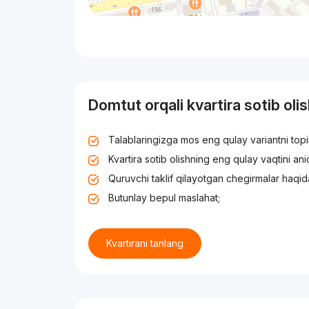
Domtut orqali kvartira sotib oli
Talablaringizga mos eng qulay variantni top
Kvartira sotib olishning eng qulay vaqtini an
Quruvchi taklif qilayotgan chegirmalar haqid
Butunlay bepul maslahat;
Kvartirani tanlang