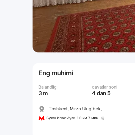
Eng muhimi
Balandligi
qavatlar soni
3 m
4 dan 5
Toshkent, Mirzo Ulug'bek,
Буюк Ипак Йули
1.8 км 7 мин