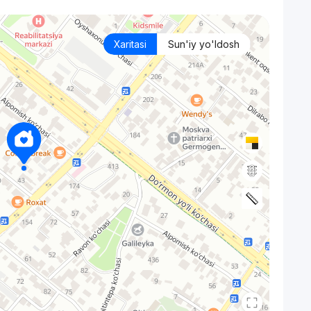
Xaritasi
Sun'iy yo'ldosh