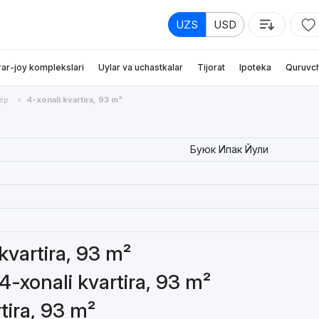
UZS
USD
rar-joy komplekslari
Uylar va uchastkalar
Tijorat
Ipoteka
Quruvch
ер
4-xonali kvartira, 93 m²
Буюк Ипак Йули
 kvartira, 93 m²
4-xonali kvartira, 93 m²
tira, 93 m²