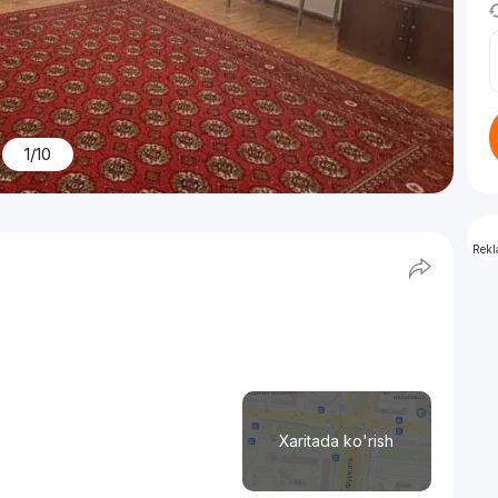
1/10
Rek
Xaritada ko'rish