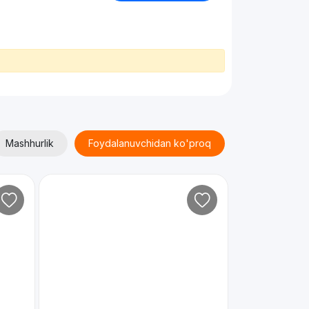
Mashhurlik
Foydalanuvchidan ko'proq