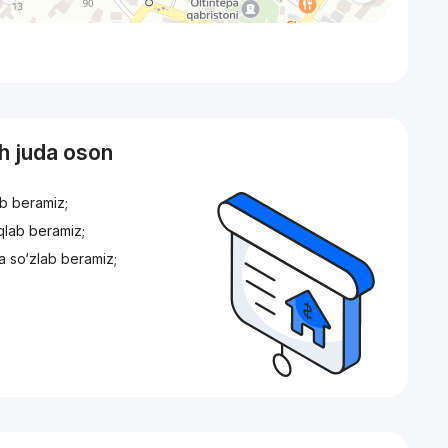
sh juda oson
ib beramiz;
iqlab beramiz;
a so‘zlab beramiz;