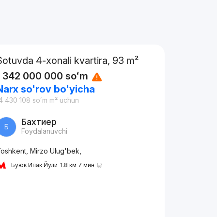
Sotuvda 4-xonali kvartira, 93 m²
1 342 000 000
soʻm
Narx so'rov bo'yicha
4 430 108
soʻm
m² uchun
Бахтиер
Б
Foydalanuvchi
oshkent, Mirzo Ulug'bek,
Буюк Ипак Йули
1.8 км 7 мин