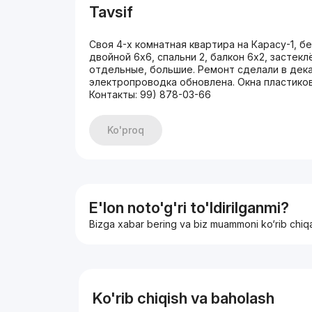
Tavsif
Своя 4-х комнатная квартира на Карасу-1, бе
двойной 6х6, спальни 2, балкон 6х2, застек
отдельные, большие. Ремонт сделали в дека
электропроводка обновлена. Окна пластиков
Контакты: 99) 878-03-66
Ko'proq
E'lon noto'g'ri to'ldirilganmi?
Bizga xabar bering va biz muammoni ko‘rib chiq
Ko'rib chiqish va baholash