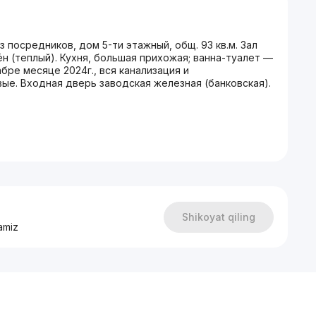
з посредников, дом 5-ти этажный, общ. 93 кв.м. Зал
лён (теплый). Кухня, большая прихожая; ванна-туалет —
бре месяце 2024г., вся канализация и
ые. Входная дверь заводская железная (банковская).
Shikoyat qiling
amiz