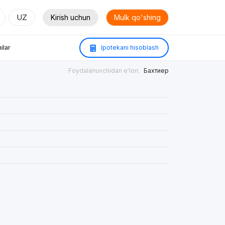
UZ
Kirish uchun
Mulk qo'shing
ilar
Ipotekani hisoblash
Foydalanuvchidan e'lon:
Бахтиер