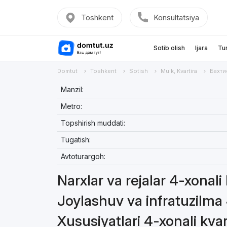
Toshkent
Konsultatsiya
Sotib olish
Ijara
Tu
Domtut
Toshkent
Sotish
Mulk, Kvartira
Бахти
Manzil:
Metro:
Topshirish muddati:
Tugatish:
Avtoturargoh:
Narxlar va rejalar 4-xonali
Joylashuv va infratuzilma 
Xususiyatlari 4-xonali kvar