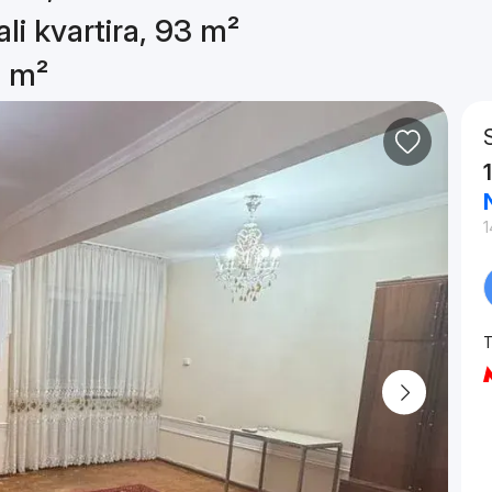
li kvartira, 93 m²
3 m²
1
T