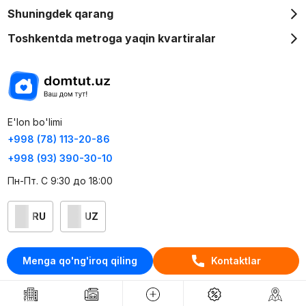
Shuningdek qarang
Toshkentda metroga yaqin kvartiralar
E'lon bo'limi
+998 (78) 113-20-86
+998 (93) 390-30-10
Пн-Пт. С 9:30 до 18:00
RU
UZ
Kontaktlar
Menga qo'ng'iroq qiling
Kontaktlar
loyiha haqida
Webnow © loyihasi