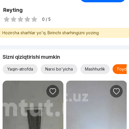
Reyting
0 / 5
Hozircha sharhlar yo'q. Birinchi sharhingizni yozing
Sizni qiziqtirishi mumkin
Yaqin-atrofda
Narxi bo'yicha
Mashhurlik
Foyda