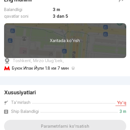
Balandligi
3 m
qavatlar soni
3 dan 5
Xaritada ko'rish
Toshkent, Mirzo Ulug'bek,
Буюк Ипак Йули
1.8 км 7 мин
Reklama
Xususiyatlari
Ta'mirlash
Yo'q
Ship Balandligi
3 m
Parametrlarni ko'rsatish