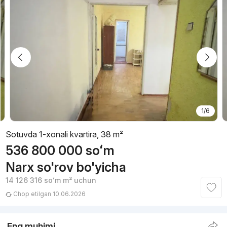
1/6
Sotuvda 1-xonali kvartira, 38 m²
536 800 000
soʻm
Narx so'rov bo'yicha
14 126 316
soʻm
m² uchun
Chop etilgan 10.06.2026
Eng muhimi