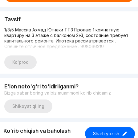
Tavsif
1/3/5 Массив Ахмад Югнаки ТТЗ Пролаю 1 комнатную
квартиру на 3 этаже с балконом 2»3, состояние требует
капитального ремонта. Ипотека рассматривается .
Спешите отличное предложение . 908066310
Ko'proq
E'lon noto'g'ri to'ldirilganmi?
Bizga xabar bering va biz muammoni ko‘rib chiqamiz
Shikoyat qiling
Ko'rib chiqish va baholash
Sharh yozish