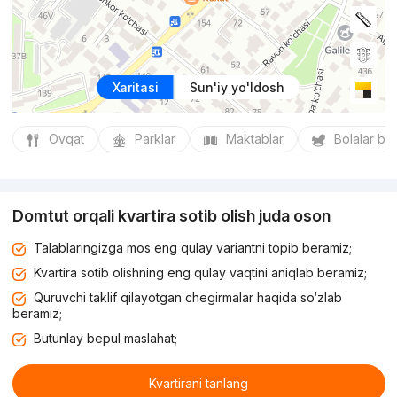
Xaritasi
Sun'iy yo'ldosh
Ovqat
Parklar
Maktablar
Bolalar bo
Domtut orqali kvartira sotib olish juda oson
Talablaringizga mos eng qulay variantni topib beramiz;
Kvartira sotib olishning eng qulay vaqtini aniqlab beramiz;
Quruvchi taklif qilayotgan chegirmalar haqida so‘zlab
beramiz;
Butunlay bepul maslahat;
Kvartirani tanlang