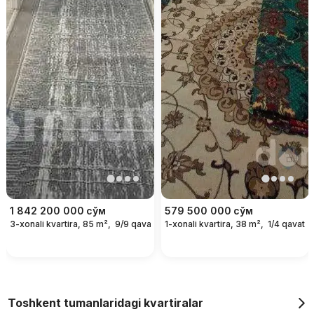
1 842 200 000
сўм
579 500 000
сўм
3-xonali kvartira, 85 m²,
9/9 qavat
1-xonali kvartira, 38 m²,
1/4 qavat
Toshkent tumanlaridagi kvartiralar