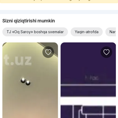
Sizni qiziqtirishi mumkin
TJ «Oq Saroy» boshqa sxemalar
Yaqin-atrofda
Narx