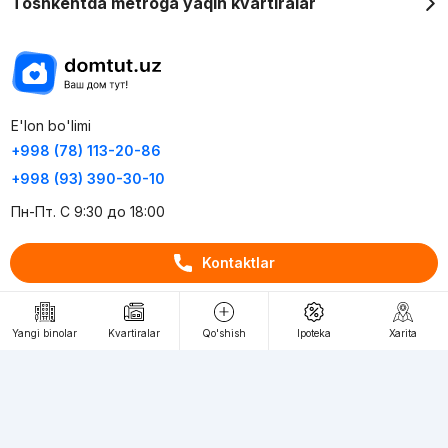
Toshkentda metroga yaqin kvartiralar
E'lon bo'limi
+998 (78) 113-20-86
+998 (93) 390-30-10
Пн-Пт. С 9:30 до 18:00
Kontaktlar
RU
UZ
Kontaktlar
Yangi binolar
Kvartiralar
Qo'shish
Ipoteka
Xarita
loyiha haqida
Webnow © loyihasi
Foydalanish shartlari