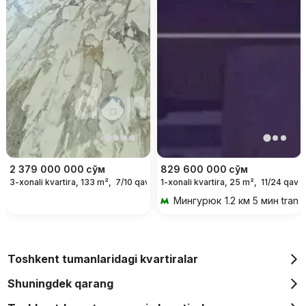
2 379 000 000
сўм
829 600 000
сўм
3-xonali kvartira, 133 m²,
7/10 qavat
1-xonali kvartira, 25 m²,
11/24 qavat
Мингурюк
1.2 км 5 мин trans
Toshkent tumanlaridagi kvartiralar
Shuningdek qarang