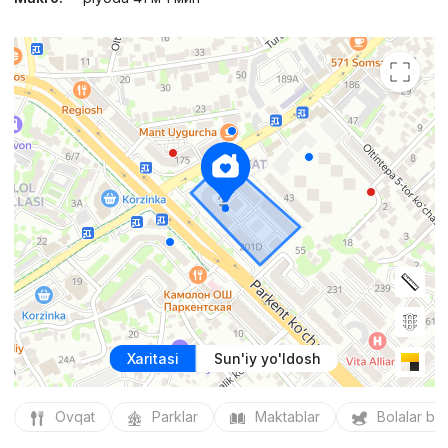
Xaritasi
Sun'iy yo'ldosh
Ovqat
Parklar
Maktablar
Bolalar bo