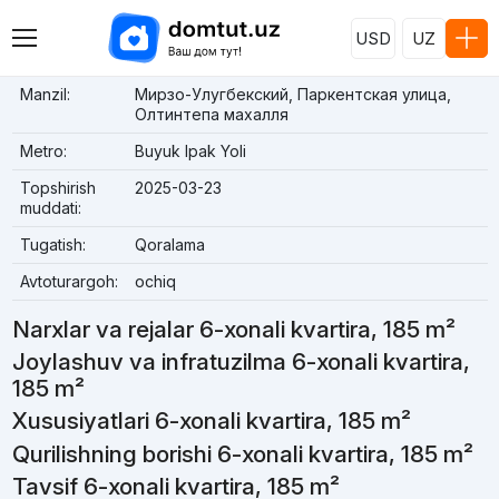
USD
UZ
Manzil:
Мирзо-Улугбекский, Паркентская улица,
Олтинтепа махалля
Metro:
Buyuk Ipak Yoli
Topshirish
2025-03-23
muddati:
Tugatish:
Qoralama
Avtoturargoh:
ochiq
Narxlar va rejalar 6-xonali kvartira, 185 m²
Joylashuv va infratuzilma 6-xonali kvartira,
185 m²
Xususiyatlari 6-xonali kvartira, 185 m²
Qurilishning borishi 6-xonali kvartira, 185 m²
Tavsif 6-xonali kvartira, 185 m²