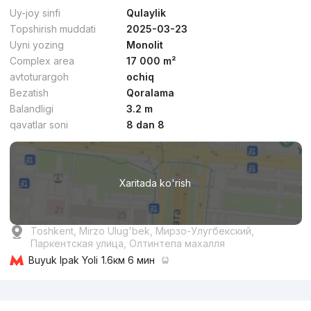
Uy-joy sinfi
Qulaylik
Topshirish muddati
2025-03-23
Uyni yozing
Monolit
Complex area
17 000 m²
avtoturargoh
ochiq
Bezatish
Qoralama
Balandligi
3.2 m
qavatlar soni
8 dan 8
Xaritada ko'rish
Toshkent, Mirzo Ulug'bek, Мирзо-Улугбекский,
Паркентская улица, Олтинтепа махалля
Buyuk Ipak Yoli
1.6км 6 мин
Reklama