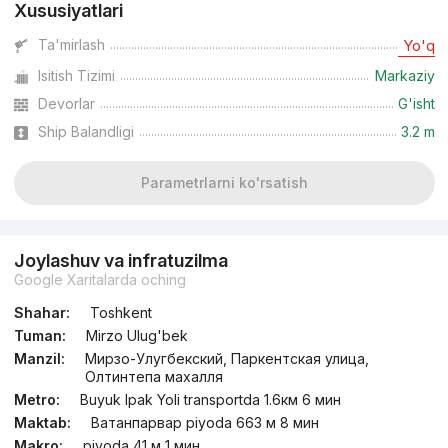
Xususiyatlari
Ta'mirlash
Yo'q
Isitish Tizimi
Markaziy
Devorlar
G'isht
Ship Balandligi
3.2 m
Parametrlarni ko'rsatish
Joylashuv va infratuzilma
Google Xaritalarda oching
Shahar:
Toshkent
Tuman:
Mirzo Ulug'bek
Manzil:
Мирзо-Улугбекский, Паркентская улица,
Олтинтепа махалля
Metro:
Buyuk Ipak Yoli transportda 1.6км 6 мин
Maktab:
Ватанпарвар piyoda 663 м 8 мин
Makro:
piyoda 41 м 1 мин