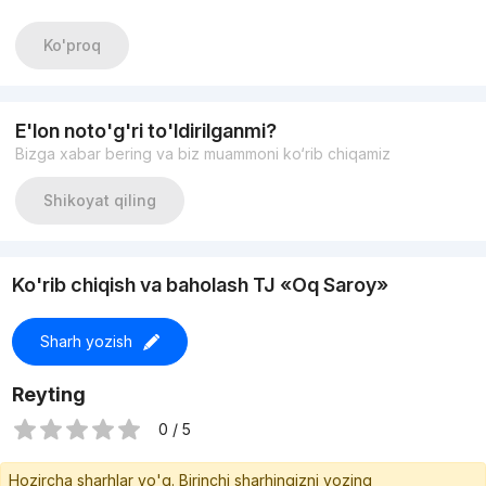
Этаж-8
Этажность-8
Ko'proq
Площадь-117+ 67 м2
Состояние- коробка
3 санузла
Сквозная
E'lon noto'g'ri to'ldirilganmi?
Имеется 2 парковочное место.
Bizga xabar bering va biz muammoni ko‘rib chiqamiz
Цена-235 000 y.e торг уместен
Shikoyat qiling
Ko'rib chiqish va baholash TJ «Oq Saroy»
Sharh yozish
Reyting
0 / 5
Hozircha sharhlar yo'q. Birinchi sharhingizni yozing