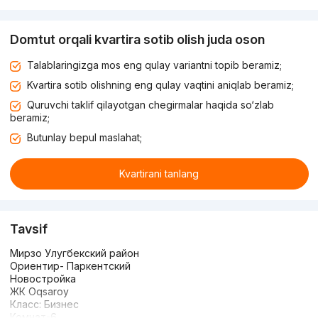
Domtut orqali kvartira sotib olish juda oson
Talablaringizga mos eng qulay variantni topib beramiz;
Kvartira sotib olishning eng qulay vaqtini aniqlab beramiz;
Quruvchi taklif qilayotgan chegirmalar haqida so‘zlab
beramiz;
Butunlay bepul maslahat;
Kvartirani tanlang
Tavsif
Мирзо Улугбекский район
Ориентир- Паркентский
Новостройка
ЖК Oqsaroy
Класс: Бизнес
Комнат-6