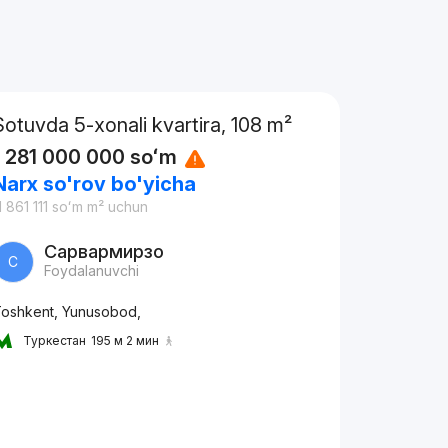
Sotuvda 5-xonali kvartira, 108 m²
1 281 000 000
soʻm
Narx so'rov bo'yicha
1 861 111
soʻm
m² uchun
Сарвармирзо
С
Foydalanuvchi
oshkent, Yunusobod,
Туркестан
195 м 2 мин