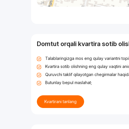
Domtut orqali kvartira sotib oli
Talablaringizga mos eng qulay variantni top
Kvartira sotib olishning eng qulay vaqtini an
Quruvchi taklif qilayotgan chegirmalar haqid
Butunlay bepul maslahat;
Kvartirani tanlang