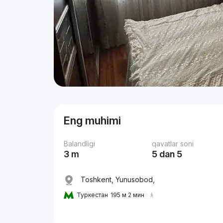
Eng muhimi
Balandligi
qavatlar soni
3 m
5 dan 5
Toshkent, Yunusobod,
Туркестан
195 м 2 мин