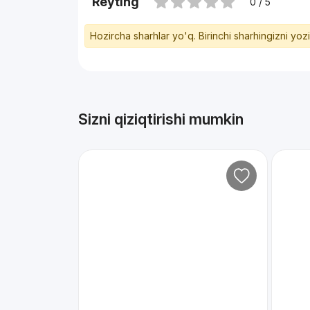
Reyting
0 / 5
Hozircha sharhlar yo'q. Birinchi sharhingizni yoz
Sizni qiziqtirishi mumkin