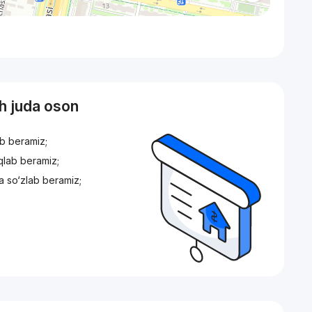
sh juda oson
ib beramiz;
iqlab beramiz;
a so‘zlab beramiz;