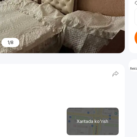
1/8
Rek
Xaritada ko'rish