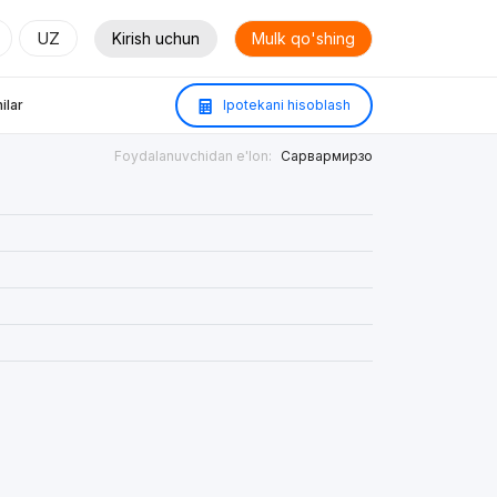
UZ
Kirish uchun
Mulk qo'shing
ilar
Ipotekani hisoblash
Foydalanuvchidan e'lon:
Сарвармирзо