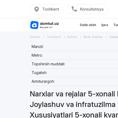
Toshkent
Konsultatsiya
Sotib olish
Ijara
Tu
Domtut
Toshkent
Sotish
Mulk, Kvartira
Сарв
Manzil:
Metro:
Topshirish muddati:
Tugatish:
Avtoturargoh:
Narxlar va rejalar 5-xonali
Joylashuv va infratuzilma 
Xususiyatlari 5-xonali kvar