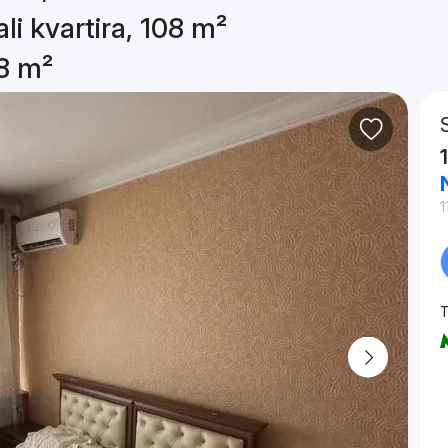
li kvartira, 108 m²
08 m²
1
T