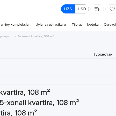
UZS
USD
rar-joy komplekslari
Uylar va uchastkalar
Tijorat
Ipoteka
Quruvch
армирзо
5-xonali kvartira, 108 m²
Туркестан
 kvartira, 108 m²
5-xonali kvartira, 108 m²
tira, 108 m²