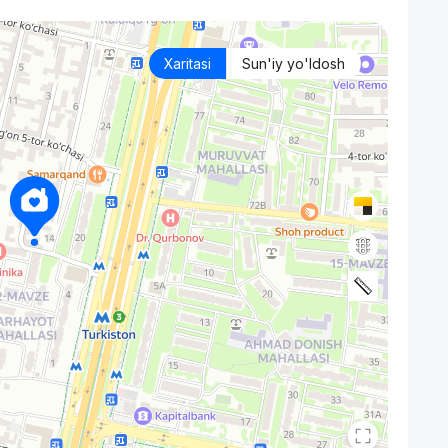
Xaritasi
Sun'iy yo'ldosh