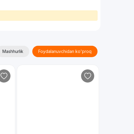
Mashhurlik
Foydalanuvchidan ko'proq