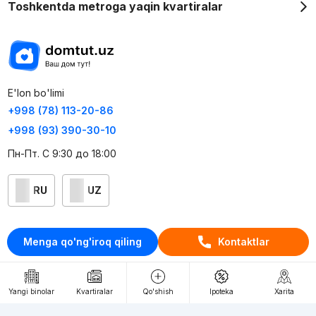
Toshkentda metroga yaqin kvartiralar
E'lon bo'limi
+998 (78) 113-20-86
+998 (93) 390-30-10
Пн-Пт. С 9:30 до 18:00
RU
UZ
Kontaktlar
Menga qo'ng'iroq qiling
Kontaktlar
loyiha haqida
Webnow © loyihasi
Yangi binolar
Kvartiralar
Qo'shish
Ipoteka
Xarita
Foydalanish shartlari