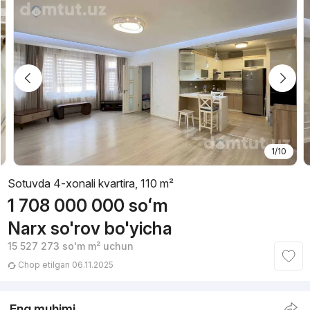
1/10
Sotuvda 4-xonali kvartira, 110 m²
1 708 000 000
soʻm
Narx so'rov bo'yicha
15 527 273
soʻm
m² uchun
Chop etilgan 06.11.2025
Eng muhimi