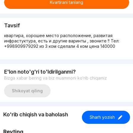
Kvartirani tanlang
Tavsif
квартира, хорошее место расположение, развитая
инфрастуктура, есть и другие варинты , звоните !! Тел:
+998909979292 из 3 ком сделали 4 ком цена 140000
E'lon noto'g'ri to'ldirilganmi?
Bizga xabar bering va biz muammoni ko‘rib chiqamiz
Shikoyat qiling
Ko'rib chiqish va baholash
Sharh yozish
Reyting