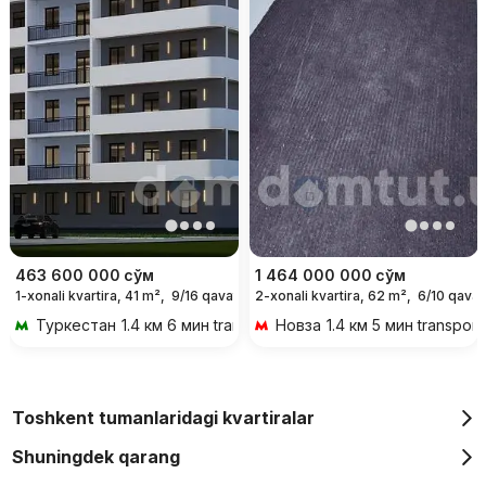
463 600 000
сўм
1 464 000 000
сўм
1-xonali kvartira, 41 m²,
9/16 qavat
2-xonali kvartira, 62 m²,
6/10 qavat
Туркестан
1.4 км 6 мин transportda
Новза
1.4 км 5 мин transport
Toshkent tumanlaridagi kvartiralar
Shuningdek qarang