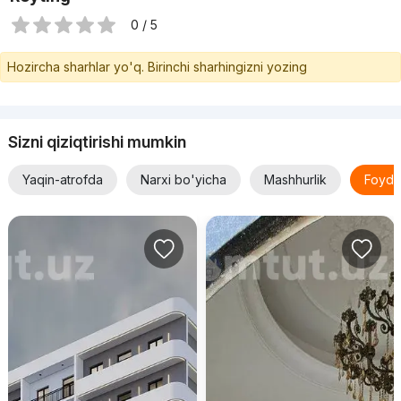
0 / 5
Hozircha sharhlar yo'q. Birinchi sharhingizni yozing
Sizni qiziqtirishi mumkin
Yaqin-atrofda
Narxi bo'yicha
Mashhurlik
Foyda