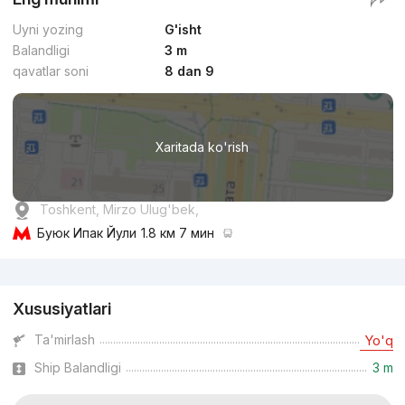
Uyni yozing
G'isht
Balandligi
3 m
qavatlar soni
8 dan 9
Xaritada ko'rish
Toshkent, Mirzo Ulug'bek,
Буюк Ипак Йули
1.8 км 7 мин
Reklama
Xususiyatlari
Ta'mirlash
Yo'q
Ship Balandligi
3 m