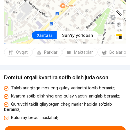
Xaritasi
Sun'iy yo'ldosh
Ovqat
Parklar
Maktablar
Bolalar bo
Domtut orqali kvartira sotib olish juda oson
Talablaringizga mos eng qulay variantni topib beramiz;
Kvartira sotib olishning eng qulay vaqtini aniqlab beramiz;
Quruvchi taklif qilayotgan chegirmalar haqida so‘zlab
beramiz;
Butunlay bepul maslahat;